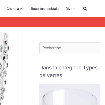
R
Recherche
Caves à vin
Recettes cocktails
Divers
e
c
h
e
r
c
h
e
Dans la catégorie Types
r
de verres