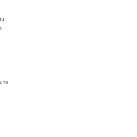
au
on
 une