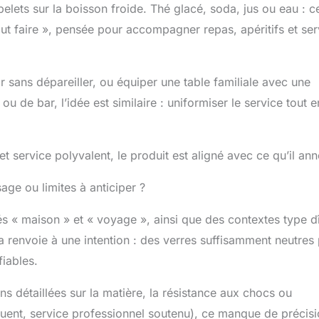
elets sur la boisson froide. Thé glacé, soda, jus ou eau : c
ut faire », pensée pour accompagner repas, apéritifs et ser
r sans dépareiller, ou équiper une table familiale avec une
u de bar, l’idée est similaire : uniformiser le service tout e
t service polyvalent, le produit est aligné avec ce qu’il an
age ou limites à anticiper ?
« maison » et « voyage », ainsi que des contextes type dî
ela renvoie à une intention : des verres suffisamment neutres
fiables.
ons détaillées sur la matière, la résistance aux chocs ou
réquent, service professionnel soutenu), ce manque de précis