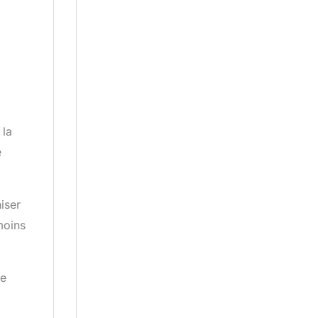
 la
e
iser
moins
se