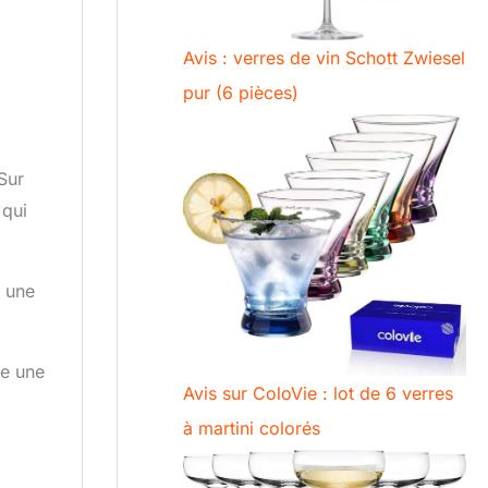
Avis : verres de vin Schott Zwiesel
pur (6 pièces)
Sur
 qui
c une
te une
Avis sur ColoVie : lot de 6 verres
à martini colorés