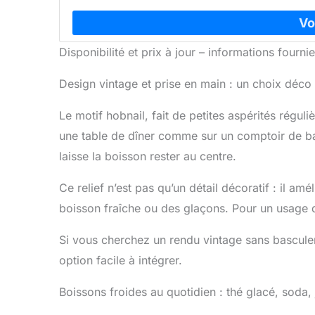
jus, le lait, le coca, la bière, les spiritueux, la 
haute qualité par des artisans qualifiés, ces g
quotidien. Passe au lave-vaisselle pour un entret
Disponibilité et prix à jour – informations four
Nettoyer avec un chiffon en coton et sécher après
métalliques. Laver à la main uniquement avec du 
est une décoration de fête parfaite ou un ex
Design vintage et prise en main : un choix déco 
Thanksgiving, anniversaire, pendaison de crémaill
papa. Convient à un usage Sentez-vous en sécurit
Le motif hobnail, fait de petites aspérités régul
micro-on
une table de dîner comme sur un comptoir de bar, 
laisse la boisson rester au centre.
Ce relief n’est pas qu’un détail décoratif : il am
boisson fraîche ou des glaçons. Pour un usage q
Si vous cherchez un rendu vintage sans basculer
option facile à intégrer.
Boissons froides au quotidien : thé glacé, soda