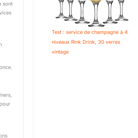
e sont
vices
Test : service de champagne à 4
niveaux Rink Drink, 30 verres
n
vintage
nonce.
ners,
 pour
ions