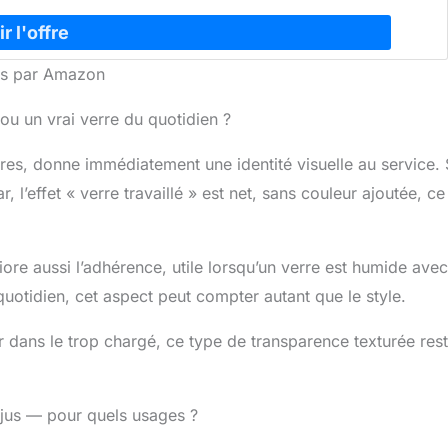
sangria ou toute autre boisson Soufflés à la main avec du verre de
obelets à eau sont lourds, durables et robustes pour un usage
ien et un nettoyage faciles, mais lavage à la main recommandé.
nies par Amazon
 le lavage. Ne pas utiliser de nettoyants abrasifs ou d'éponges
savon liquide et rincer. Ne pas laisser tremper g Cet ensemble
cellent cadeau pour toutes les occasions, telles que Noël,
ou un vrai verre du quotidien ?
ère, fête prénuptiale, pour tout le monde, en particulier pour
é lorsque vous utilisez ce gobelet fantaisie. Ne pas mettre au
ières, donne immédiatement une identité visuelle au service. 
des ou au congélateur
l’effet « verre travaillé » est net, sans couleur ajoutée, ce
éliore aussi l’adhérence, utile lorsqu’un verre est humide ave
uotidien, cet aspect peut compter autant que le style.
 dans le trop chargé, ce type de transparence texturée res
, jus — pour quels usages ?