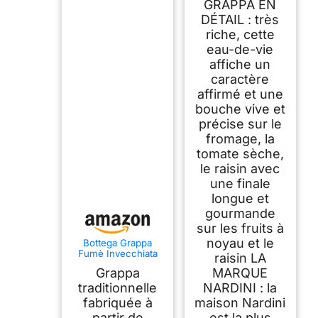
GRAPPA EN
DÉTAIL : très
riche, cette
eau-de-vie
affiche un
caractère
affirmé et une
bouche vive et
précise sur le
fromage, la
tomate sèche,
le raisin avec
une finale
longue et
gourmande
sur les fruits à
noyau et le
Bottega Grappa
Fumè Invecchiata
raisin LA
38% Vol. 0,7l
Grappa
MARQUE
traditionnelle
NARDINI : la
fabriquée à
maison Nardini
partir de
est la plus