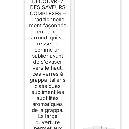
DÉCOUVREZ
Petits Verres à Pied
Longs pour Liqueur,
DES SAVEURS
Apéritif, Digestif et
COMPLEXES –
Cordiaux | Verrerie
Traditionnelle
Italienne en Forme
de Tulipe pour la
ment façonnés
Dégustation
en calice
arrondi qui se
resserre
comme un
sablier avant
de s'évaser
vers le haut,
ces verres à
grappa italiens
classiques
subliment les
subtilités
aromatiques
de la grappa.
La large
ouverture
permet aux