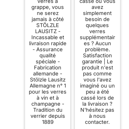
verres à
casse ou vous
grappe, vous
avez
ne serez
simplement
jamais à côté
besoin de
STÖLZLE
quelques
LAUSITZ -
verres
Incassable et
supplémentair
livraison rapide
es ? Aucun
- Assurance
problème.
qualité
Satisfaction
spéciale -
garantie | Le
Fabrication
produit n'est
allemande -
pas comme
Stölzle Lausitz
vous l'avez
Allemagne n° 1
imaginé ou un
pour les verres
peu a été
à vin et à
cassé lors de
champagne -
la livraison ?
Tradition du
N'hésitez pas
verrier depuis
à nous
1889
contacter.