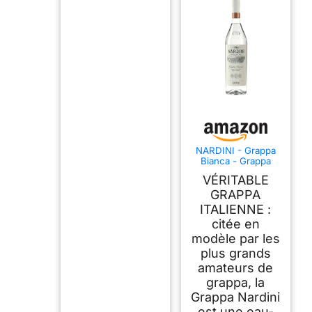
NARDINI - Grappa
Bianca - Grappa
italienne/Eau-de-vie
VÉRITABLE
- 50% Alcool -
Origine :
GRAPPA
Italie/Vénétie -
ITALIENNE :
Bouteille 70 cl
citée en
modèle par les
plus grands
amateurs de
grappa, la
Grappa Nardini
est une eau-