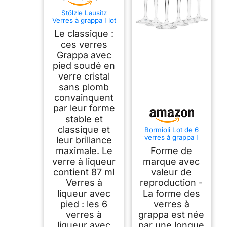
Stölzle Lausitz
Verres à grappa I lot
de 6 I Verres à shot
Le classique :
avec pied I Verres à
liqueur I 87 ml I
ces verres
lavable au lave-
Grappa avec
vaisselle I comme
pied soudé en
soufflé à la bouche I
excellente qualité
verre cristal
premium
sans plomb
convainquent
par leur forme
stable et
classique et
Bormioli Lot de 6
verres à grappa I
leur brillance
Capacité 75 ml I
maximale. Le
Forme de
Hauteur totale du
verre 16,5 cm I
verre à liqueur
marque avec
Longueur du
contient 87 ml
valeur de
manche 5,8 cm I
Verres à
reproduction -
Verre à Grappa
classique pour la
liqueur avec
La forme des
célèbre boisson
pied : les 6
verres à
italienne
verres à
grappa est née
liqueur avec
par une longue