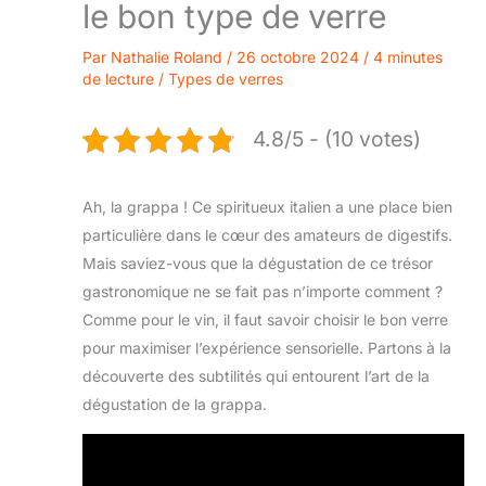
le bon type de verre
Par
Nathalie Roland
/
26 octobre 2024
/
4 minutes
de lecture
/
Types de verres
4.8/5 - (10 votes)
Ah, la grappa ! Ce spiritueux italien a une place bien
particulière dans le cœur des amateurs de digestifs.
Mais saviez-vous que la dégustation de ce trésor
gastronomique ne se fait pas n’importe comment ?
Comme pour le vin, il faut savoir choisir le bon verre
pour maximiser l’expérience sensorielle. Partons à la
découverte des subtilités qui entourent l’art de la
dégustation de la grappa.