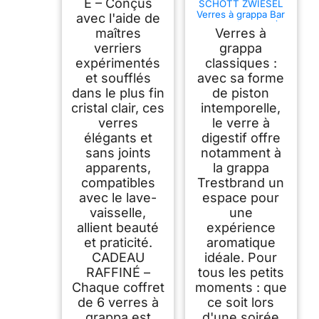
E – Conçus
SCHOTT ZWIESEL
Verres à grappa Bar
avec l'aide de
Special (set de 6),
maîtres
Verres à
verres à schnaps
classiques avec
verriers
grappa
pied, verres en
expérimentés
classiques :
cristal Tritan
et soufflés
avec sa forme
résistant au lave-
vaisselle, fabriqué
dans le plus fin
de piston
en Allemagne (art.
cristal clair, ces
intemporelle,
n° 120518)
verres
le verre à
élégants et
digestif offre
sans joints
notamment à
apparents,
la grappa
compatibles
Trestbrand un
avec le lave-
espace pour
vaisselle,
une
allient beauté
expérience
et praticité.
aromatique
CADEAU
idéale. Pour
RAFFINÉ –
tous les petits
Chaque coffret
moments : que
de 6 verres à
ce soit lors
grappa est
d'une soirée