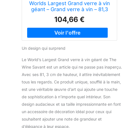
Worlds Largest Grand verre à vin
géant – Grand verre à vin – 81,3
cm, 10 litres, méga pinte, énorme
104,66 €
verres à pied, verre soufflé à la
main, grand refroidisseur fantaisie
à pied/champagne Magnum,
Un design qui surprend
Le World’s Largest Grand verre à vin géant de The
Wine Savant est un article qui ne passe pas inaperçu.
Avec ses 81, 3 cm de hauteur, il attire inévitablement
tous les regards. Ce produit unique, soufflé à la main,
est une véritable œuvre d’art qui ajoute une touche
de sophistication à n’importe quel intérieur. Son
design audacieux et sa taille impressionnante en font
un accessoire de décoration idéal pour ceux qui
souhaitent ajouter une note de grandeur et
d’élégance à leur espace.