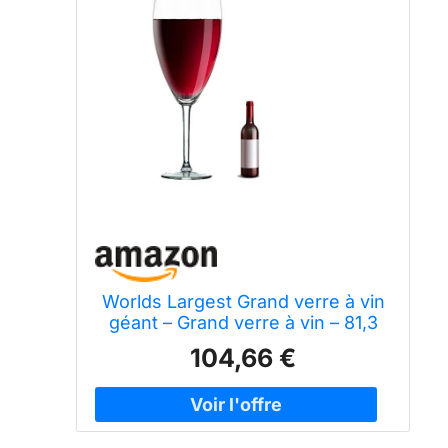
Worlds Largest Grand verre à vin
géant – Grand verre à vin – 81,3
cm, 10 litres, méga pinte, énorme
104,66 €
verres à pied, verre soufflé à la
main, grand refroidisseur fantaisie
à pied/champagne Magnum,