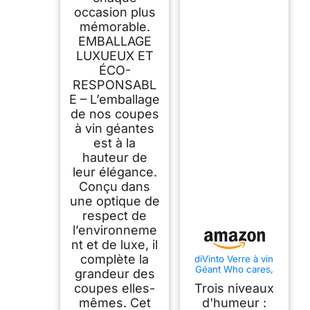
occasion plus
mémorable.
EMBALLAGE
LUXUEUX ET
ÉCO-
RESPONSABL
E – L’emballage
de nos coupes
à vin géantes
est à la
hauteur de
leur élégance.
Conçu dans
une optique de
respect de
l’environneme
nt et de luxe, il
complète la
diVinto Verre à vin
Géant Who cares,
grandeur des
XXL, Grand Verre à
coupes elles-
Trois niveaux
vin Drôle 860 ml
mêmes. Cet
d'humeur :