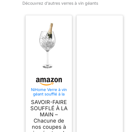
Découvrez d’autres verres à vin géants
NiHome Verre à vin
géant soufflé à la
main de 2400ml
SAVOIR-FAIRE
pour célébrations et
rassemblements,
SOUFFLÉ À LA
38,1 cm de haut et
MAIN –
11,4 cm de bouche
Chacune de
Design italien en
cristal à grande
nos coupes à
capacité, élégant