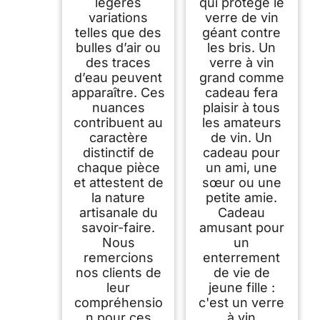
légères
qui protège le
variations
verre de vin
telles que des
géant contre
bulles d’air ou
les bris. Un
des traces
verre à vin
d’eau peuvent
grand comme
apparaître. Ces
cadeau fera
nuances
plaisir à tous
contribuent au
les amateurs
caractère
de vin. Un
distinctif de
cadeau pour
chaque pièce
un ami, une
et attestent de
sœur ou une
la nature
petite amie.
artisanale du
Cadeau
savoir-faire.
amusant pour
Nous
un
remercions
enterrement
nos clients de
de vie de
leur
jeune fille :
compréhensio
c'est un verre
n pour ces
à vin