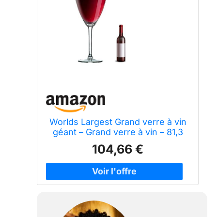
Worlds Largest Grand verre à vin
géant – Grand verre à vin – 81,3
cm, 10 litres, méga pinte, énorme
104,66 €
verres à pied, verre soufflé à la
main, grand refroidisseur fantaisie
à pied/champagne Magnum,