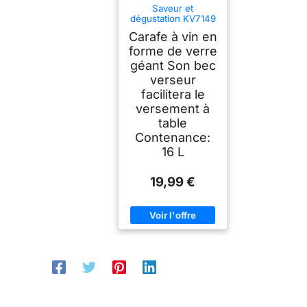
Saveur et
dégustation KV7149
Carafe vin Verre
Carafe à vin en
Transparent 14,50 x
14,50 x 30 cm
forme de verre
géant Son bec
verseur
facilitera le
versement à
table
Contenance:
16 L
19,99 €