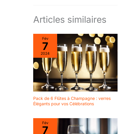
Articles similaires
Fév
7
2024
Pack de 6 Flûtes à Champagne : verres
Élégants pour vos Célébrations
Fév
7