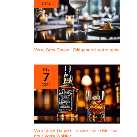
2024
Verre Grey Goose : l’élégance à votre table
Fév
7
2024
Verre Jack Daniel’s : choisissez le Meilleur
pour Votre Whisky