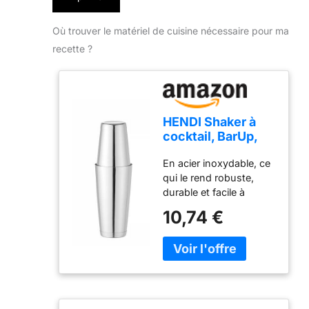
Où trouver le matériel de cuisine nécessaire pour ma
recette ?
HENDI Shaker à
cocktail, BarUp,
shaker Boston
En acier inoxydable, ce
Tin-on-Tin,
qui le rend robuste,
utilisation
durable et facile à
universelle, 2
nettoyer Polyvalent et à
shakers lestés :
10,74 €
usage universel, il
600ml,
permet de préparer la
ø90x(H)140mm et
plupart des types de
800ml,
cocktails Fermeture
ø92x(H)174mm,
hermétique, pas de
lavable au lave-
fuite Pratique à utiliser :
vaisselle, acier
les deux shakers ont