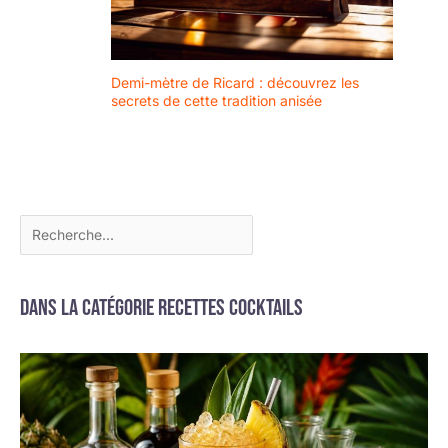
et est façonné par des
artisans hautement
qualifiés et passionnés
par leur métier. Ainsi,
Demi-mètre de Ricard : découvrez les
secrets de cette tradition anisée
chaque pièce de verre
possède un caractère
unique, quelle que soit
l'occasion.
Dans la catégorie Recettes cocktails