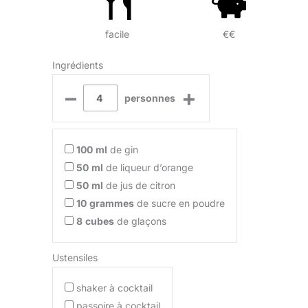
facile
€€
Ingrédients
–
+
personnes
100
ml
de gin
50
ml
de liqueur d’orange
50
ml
de jus de citron
10
grammes
de sucre en poudre
8
cubes
de glaçons
Ustensiles
shaker à cocktail
passoire à cocktail