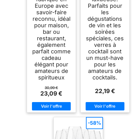
Europe avec
Parfaits pour
savoir-faire
les
reconnu, idéal
dégustations
pour maison,
de vin et les
bar ou
soirées
restaurant,
spéciales, ces
également
verres à
parfait comme
cocktail sont
cadeau
un must-have
élégant pour
pour les
amateurs de
amateurs de
spiritueux
cocktails.
30,99 €
22,19 €
23,09 €
-58%