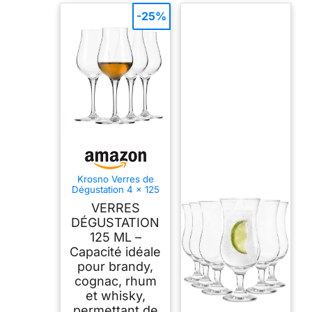
-25%
Krosno Verres de
Dégustation 4 x 125
ml, Whisky,
VERRES
Collection Avant-
Garde
DÉGUSTATION
125 ML –
Capacité idéale
pour brandy,
cognac, rhum
et whisky,
permettant de