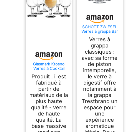
SCHOTT ZWIESEL
Verres à grappa Bar
Special (set de 6),
Verres à
verres à schnaps
classiques avec
grappa
pied, verres en
classiques :
cristal Tritan
avec sa forme
résistant au lave-
vaisselle, fabriqué
de piston
Glasmark Krosno
en Allemagne (art.
Verres à Cocktail
intemporelle,
n° 120518)
Longdrink Gin Bière
Produit : il est
le verre à
Eau Smoothie
Dessert Passe Au
fabriqué à
digestif offre
Lave-Vaisselle
partir de
notamment à
Transparent 6 x 420
matériaux de la
la grappa
ml
plus haute
Trestbrand un
qualité - verre
espace pour
de haute
une
qualité. La
expérience
base massive
aromatique