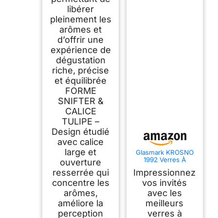
libérer
pleinement les
arômes et
d’offrir une
expérience de
dégustation
riche, précise
et équilibrée
FORME
SNIFTER &
CALICE
TULIPE –
Design étudié
avec calice
large et
Glasmark KROSNO
1992 Verres À
ouverture
Cocktail Coupes
resserrée qui
Impressionnez
Champagne
Ensemble De 6
concentre les
vos invités
Pièces 350 ml
arômes,
avec les
améliore la
meilleurs
perception
verres à