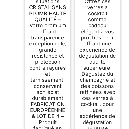
situations
Offrez ces
CRISTAL SANS
verres à
PLOMB HAUTE
cocktail
QUALITÉ –
comme
Verre premium
cadeau
offrant
élégant à vos
transparence
proches, leur
exceptionnelle,
offrant une
grande
expérience de
résistance et
dégustation de
protection
qualité
contre rayures
supérieure.
et
Dégustez du
ternissement,
champagne et
conservant
des boissons
son éclat
raffinées avec
durablement
ces verres à
FABRICATION
cocktail, pour
EUROPÉENNE
une
& LOT DE 4 –
expérience de
Produit
dégustation
fabriqué en
luxueuse.