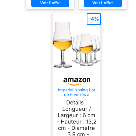
-4%
Imperial Nosing Lot
de 6 verres à
dégustation pour
Détails :
whisky et brandy
Verre Crystalline 120
Longueur /
ml Passe au lave-
Largeur : 6 cm
vaisselle
- Hauteur : 13,2
cm - Diamètre
: 3,9 cm -