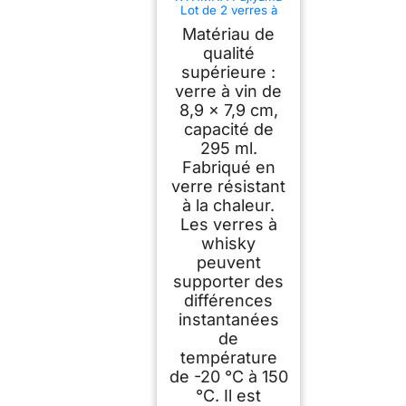
Lot de 2 verres à
whisky japonais en
Matériau de
cristal pour whisky,
cognac, martini,
qualité
cocktail, rhum, bière
supérieure :
(transparent), RY-
verre à vin de
24022902
8,9 x 7,9 cm,
capacité de
295 ml.
Fabriqué en
verre résistant
à la chaleur.
Les verres à
whisky
peuvent
supporter des
différences
instantanées
de
température
de -20 °C à 150
°C. Il est