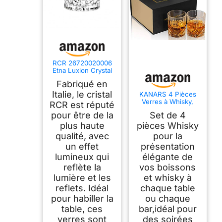
RCR 26720020006
Etna Luxion Crystal
Lot de 6 Verres à
Fabriqué en
Whisky, Verres à
Boire en Cristal,
Italie, le cristal
KANARS 4 Pièces
Ensemble de Verres
Verres à Whisky,
RCR est réputé
à Whiskey, Gobelets
Verre a Whiskey en
pour être de la
Set de 4
Transparents pour
Cristal pour Scotch,
Bourbon et Eau,
Cognac, Martini,
plus haute
pièces Whisky
Passe au Lave-
Belle Boîte Cadeau,
qualité, avec
pour la
Vaisselle, 330 ml
300 ml
un effet
présentation
lumineux qui
élégante de
reflète la
vos boissons
lumière et les
et whisky à
reflets. Idéal
chaque table
pour habiller la
ou chaque
table, ces
bar,idéal pour
verres sont
des soirées