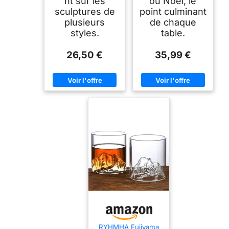
nt sur les
ou Noël, le
sculptures de
point culminant
plusieurs
de chaque
styles.
table.
26,50 €
35,99 €
RYHMHA Fujiyama