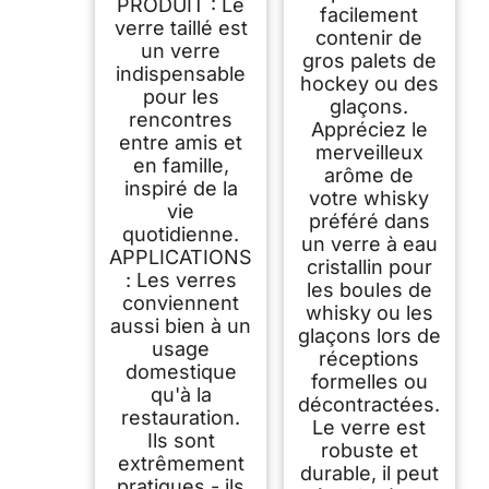
PRODUIT : Le
6X280Ml Verre
facilement
Rhum Accessoires
verre taillé est
contenir de
Pour Les Amateurs
un verre
De Whisky
gros palets de
indispensable
Transparent
hockey ou des
pour les
glaçons.
rencontres
Appréciez le
entre amis et
merveilleux
en famille,
arôme de
inspiré de la
votre whisky
vie
préféré dans
quotidienne.
un verre à eau
APPLICATIONS
cristallin pour
: Les verres
les boules de
conviennent
whisky ou les
aussi bien à un
glaçons lors de
usage
réceptions
domestique
formelles ou
qu'à la
décontractées.
restauration.
Le verre est
Ils sont
robuste et
extrêmement
durable, il peut
pratiques - ils