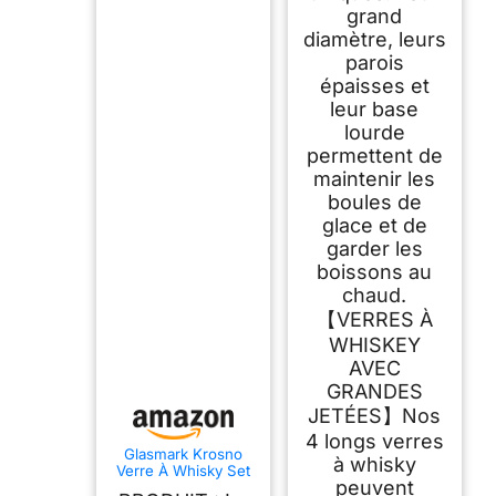
grand
diamètre, leurs
parois
épaisses et
leur base
lourde
permettent de
maintenir les
boules de
glace et de
garder les
boissons au
chaud.
【VERRES À
WHISKEY
AVEC
GRANDES
JETÉES】Nos
4 longs verres
Glasmark Krosno
à whisky
Verre À Whisky Set
peuvent
Verre A Whisky