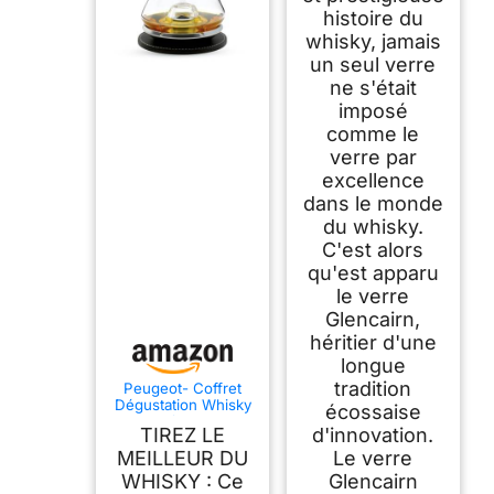
histoire du
whisky, jamais
un seul verre
ne s'était
imposé
comme le
verre par
excellence
dans le monde
du whisky.
C'est alors
qu'est apparu
le verre
Glencairn,
héritier d'une
longue
tradition
Peugeot- Coffret
Dégustation Whisky
écossaise
- Verre à Whisky &
TIREZ LE
d'innovation.
Socle Rafraîchissant
+ Sous-Verre - Idée
MEILLEUR DU
Le verre
Cadeau Whisky,
WHISKY : Ce
Glencairn
Armagnac, Cognac