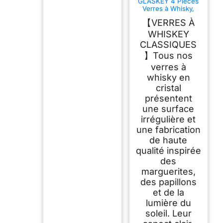
GLASKEY 4 Pièces
Verres à Whisky,
320ml Verre a
【VERRES À
Whiskey en Cristal,
Parfait pour les
WHISKEY
Cocktails Rhum
CLASSIQUES
Vodka Scotch Gin
Cognac, Cadeaux
】Tous nos
Uniques pour
verres à
Hommes et Femmes
whisky en
cristal
présentent
une surface
irrégulière et
une fabrication
de haute
qualité inspirée
des
marguerites,
des papillons
et de la
lumière du
soleil. Leur