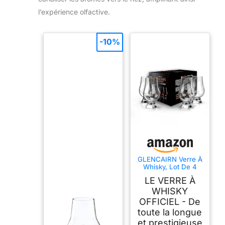
l’expérience olfactive.
-10%
GLENCAIRN Verre À
Whisky, Lot De 4
Dans Un Coffret
LE VERRE À
Cadeau En Carton
WHISKY
OFFICIEL - De
toute la longue
et prestigieuse