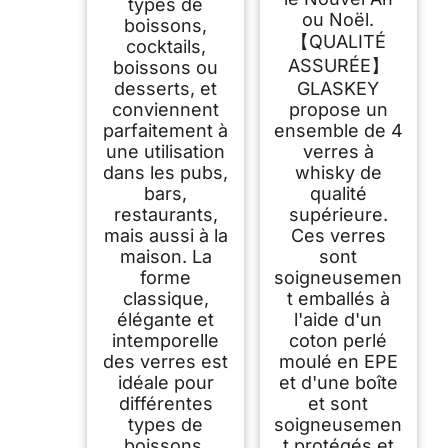
types de
ou Noël.
boissons,
【QUALITÉ
cocktails,
ASSURÉE】
boissons ou
desserts, et
GLASKEY
conviennent
propose un
parfaitement à
ensemble de 4
une utilisation
verres à
dans les pubs,
whisky de
bars,
qualité
restaurants,
supérieure.
mais aussi à la
Ces verres
maison. La
sont
forme
soigneusemen
classique,
t emballés à
élégante et
l'aide d'un
intemporelle
coton perlé
des verres est
moulé en EPE
idéale pour
et d'une boîte
différentes
et sont
types de
soigneusemen
boissons.
t protégés et