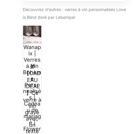
Découvrez d’autres : verres à vin personnalisés Love
is Blind doré par Lebempel
Wanap
ix |
Verres
à Vin
🎁
Bohèm
【CAD
e
EAU
Perso
IDÉAL
nnalisé
】Ce
s |
verre à
Cadea
vin
u de
gravé
mariag
avec
e |
un
Flower
texte