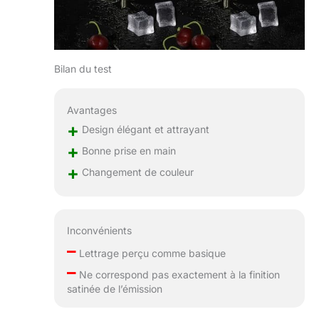
Bilan du test
Avantages
+
Design élégant et attrayant
+
Bonne prise en main
+
Changement de couleur
Inconvénients
–
Lettrage perçu comme basique
–
Ne correspond pas exactement à la finition
satinée de l’émission