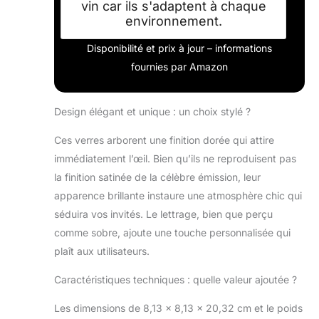
vin car ils s'adaptent à chaque
environnement.
Disponibilité et prix à jour – informations
fournies par Amazon
Design élégant et unique : un choix stylé ?
Ces verres arborent une finition dorée qui attire
immédiatement l’œil. Bien qu’ils ne reproduisent pas
la finition satinée de la célèbre émission, leur
apparence brillante instaure une atmosphère chic qui
séduira vos invités. Le lettrage, bien que perçu
comme sobre, ajoute une touche personnalisée qui
plaît aux utilisateurs.
Caractéristiques techniques : quelle valeur ajoutée ?
Les dimensions de 8,13 x 8,13 x 20,32 cm et le poids