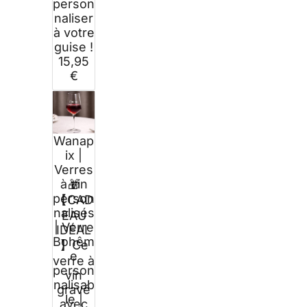
person
naliser
à votre
guise !
15,95
€
Wanap
ix |
Verres
à vin
🎁
person
【CAD
nalisés
EAU
| Verre
IDÉAL
Bohêm
】Ce
e
verre à
person
vin
nalisab
gravé
le |
avec