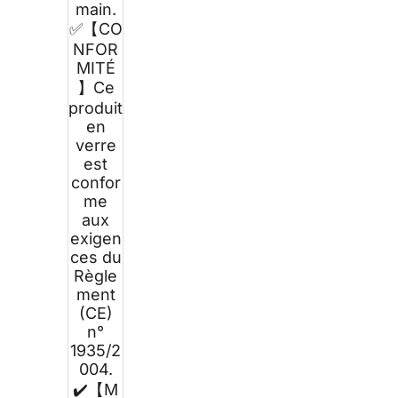
main.
✅【CO
NFOR
MITÉ
】Ce
produit
en
verre
est
confor
me
aux
exigen
ces du
Règle
ment
(CE)
n°
1935/2
004.
✔️【M