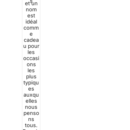
s
et un
nom
est
idéal
comm
e
cadea
u pour
les
occasi
ons
les
plus
typiqu
es
auxqu
elles
nous
penso
ns
tous.