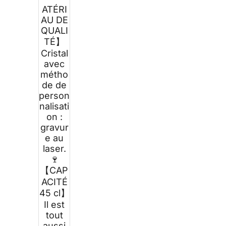
ATÉRI
AU DE
QUALI
TÉ】
Cristal
avec
métho
de de
person
nalisati
on :
gravur
e au
laser.
🍷
【CAP
ACITÉ
45 cl】
Il est
tout
aussi