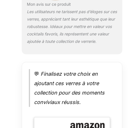
d'entretien et de
Mon avis sur ce produit
manipulation Les
Les utilisateurs ne tarissent pas d’éloges sur ces
produits
verres, appréciant tant leur esthétique que leur
internationaux
ont des
robustesse. Idéaux pour mettre en valeur vos
conditions
cocktails favoris, ils représentent une valeur
distinctes, sont
ajoutée à toute collection de verrerie.
vendus depuis
l'étranger et
peuvent différer
des produits
locaux,
💬
Finalisez votre choix en
notamment en ce
qui concerne
ajoutant ces verres à votre
l'ajustement, la
classification par
collection pour des moments
âge et la langue
conviviaux réussis.
du produit,
l'étiquetage ou
les instructions.