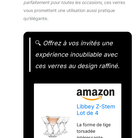
parfaitement pour toutes les occasions
, ces verres
vous promettent une utilisation aussi pratique
qu’élégante.
🔍
Offrez à vos invités une
expérience inoubliable avec
ces verres au design raffiné.
Libbey Z-Stem
Lot de 4
verres à
La forme de tige
martini
torsadée
Transparent
intéressante