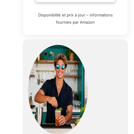
ensemble assorti
est un excellent
Disponibilité et prix à jour – informations
cadeau pour les
fournies par Amazon
hôtes, les
enterrements de
vie de jeune fille
et les pendaisons
de crémaillère
Comprend 4
verres à martini
de 255 g Durable
et passe au lave-
vaisselle pour un
nettoyage rapide
et facile. Pour
aider à préserver
vos produits,
veuillez vous
référer au site
Web Libbey pour
les instructions