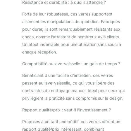
Résistance et durabilité : à quoi s’attendre ?
référer au site
Web Libbey pour
Forts de leur robustesse, ces verres supportent
les instructions
aisément les manipulations du quotidien. Fabriqués
d'entretien et de
manipulation Les
pour durer, ils sont remarquablement résistants aux
produits
chocs, comme l’attestent de nombreux avis clients.
internationaux ont
Un atout indéniable pour une utilisation sans souci à
des conditions
chaque réception.
distinctes, sont
vendus depuis
Compatibilité au lave-vaisselle : un gain de temps ?
l'étranger et
peuvent différer
Bénéficiant d’une facilité d’entretien, ces verres
des produits
passent au lave-vaisselle, ce qui vous libère des
locaux,
notamment en ce
contraintes du nettoyage manuel. Idéal pour ceux qui
qui concerne
privilégient la praticité sans compromis sur le design.
l'ajustement, la
classification par
Rapport qualité/prix : vaut-il l’investissement ?
âge et la langue
du produit,
Proposés à un tarif compétitif, ces verres offrent un
l'étiquetage ou les
rapport qualité/prix intéressant, combinant