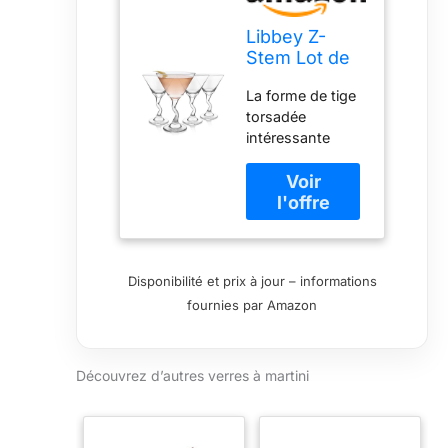
Libbey Z-
Stem Lot de
4 verres à
La forme de tige
martini
torsadée
Transparent
intéressante
255 ml
permet aux
invités de deviner
– peau d'orange
ou non Cet
ensemble assorti
est un excellent
Disponibilité et prix à jour – informations
cadeau pour les
fournies par Amazon
hôtes, les
enterrements de
vie de jeune fille
et les pendaisons
Découvrez d’autres verres à martini
de crémaillère
Comprend 4
verres à martini