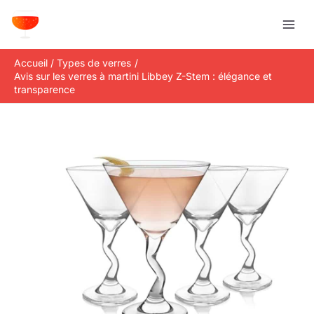
Aller
R
au
e
contenu
c
Accueil
Types de verres
h
Avis sur les verres à martini Libbey Z-Stem : élégance et
e
transparence
r
c
h
e
r