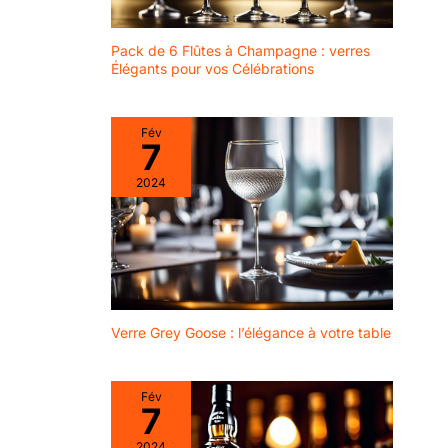
Pack de 6 Flûtes à Champagne : verres
Élégants pour vos Célébrations
Fév
7
2024
Verre Grey Goose : l’élégance à votre table
Fév
7
2024