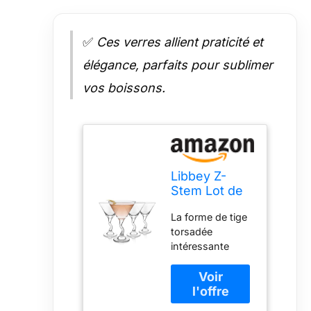
✅
Ces verres allient praticité et
élégance, parfaits pour sublimer
vos boissons.
Libbey Z-
Stem Lot de
4 verres à
La forme de tige
martini
torsadée
Transparent
intéressante
255 ml
permet aux
invités de deviner
– peau d'orange
ou non Cet