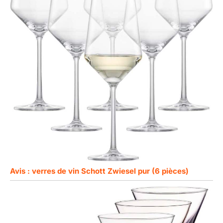
Avis : verres de vin Schott Zwiesel pur (6 pièces)