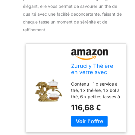
élégant, elle vous permet de savourer un thé de
qualité avec une facilité déconcertante, faisant de
chaque tasse un moment de sérénité et de
raffinement.
Zurucily Théière
en verre avec
infuseur semi-
Contenu : 1 x service à
automatique
thé, 1 x théière, 1 x bol à
(arbre - doré)
thé, 6 x petites tasses à
thé. Matériau : ce
116,68 €
service à thé en verre
est fabriqué en verre
borosilicate, qui est
particulièrement
durable.