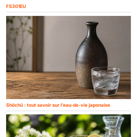
FS301EU
Shōchū : tout savoir sur l’eau-de-vie japonaise