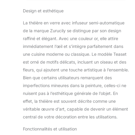
Caractéristiques : le
Design et esthétique
cadre et les tasses se
démontent facilement.
La théière en verre avec infuseur semi-automatique
Le filtre en acier
de la marque Zurucily se distingue par son design
inoxydable filtre
efficacement les
raffiné et élégant. Avec une couleur or, elle attire
résidus de goudron.
immédiatement l’œil et s’intègre parfaitement dans
Ensemble de thé
une cuisine moderne ou classique. Le modèle Teaset
Kungfu : la théière en
est orné de motifs délicats, incluant un oiseau et des
verre est adaptée pour
le thé parfumé, le thé
fleurs, qui ajoutent une touche artistique à l’ensemble.
en vrac, les sachets de
Bien que certains utilisateurs remarquent des
thé et le thé aux fruits.
imperfections mineures dans la peinture, celles-ci ne
Cadeau : profitez de
nuisent pas à l’esthétique générale de l’objet. En
votre temps de thé à la
maison, au bureau ou
effet, la théière est souvent décrite comme une
lors de fêtes.
véritable œuvre d’art, capable de devenir un élément
Également une
central de votre décoration entre les utilisations.
excellente idée de
cadeau pour différentes
Fonctionnalités et utilisation
occasions et