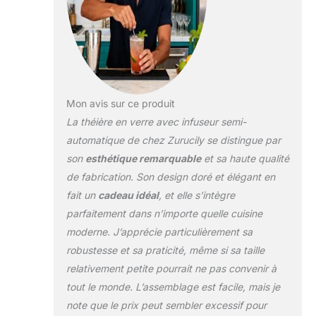
verre est adaptée pour
le thé parfumé, le thé
en vrac, les sachets de
thé et le thé aux fruits.
Cadeau : profitez de
votre temps de thé à la
maison, au bureau ou
Mon avis sur ce produit
lors de fêtes.
Également une
La théière en verre avec infuseur semi-
excellente idée de
automatique de chez Zurucily se distingue par
cadeau pour différentes
son
esthétique remarquable
et sa haute qualité
occasions et
de fabrication. Son design doré et élégant en
anniversaires.
fait un
cadeau idéal
, et elle s’intègre
parfaitement dans n’importe quelle cuisine
moderne. J’apprécie particulièrement sa
robustesse et sa praticité, même si sa taille
relativement petite pourrait ne pas convenir à
tout le monde. L’assemblage est facile, mais je
note que le prix peut sembler excessif pour