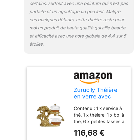
certains, surtout avec une peinture qui n’est pas
parfaite et un égouttage un peu lent. Malgré
ces quelques défauts, cette théière reste pour
moi un produit de haute qualité qui allie beauté
et efficacité avec une note globale de 4,4 sur 5
étoiles.
Zurucily Théière
en verre avec
infuseur semi-
Contenu : 1 x service à
automatique
thé, 1 x théière, 1 x bol à
(arbre - doré)
thé, 6 x petites tasses à
thé. Matériau : ce
116,68 €
service à thé en verre