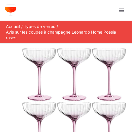
Aller
R
au
e
contenu
c
Accueil
Types de verres
h
Avis sur les coupes à champagne Leonardo Home Poesia
e
roses
r
c
h
e
r