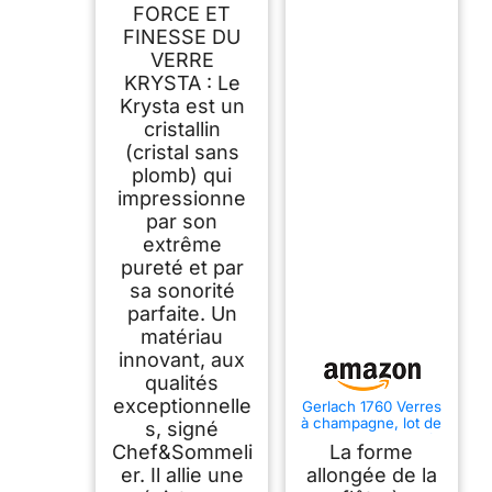
FORCE ET
FINESSE DU
VERRE
KRYSTA : Le
Krysta est un
cristallin
(cristal sans
plomb) qui
impressionne
par son
extrême
pureté et par
sa sonorité
parfaite. Un
matériau
innovant, aux
qualités
exceptionnelle
Gerlach 1760 Verres
à champagne, lot de
s, signé
6, 200 ml, verres à
Chef&Sommeli
La forme
champagne, flûtes à
champagne, verres
er. Il allie une
allongée de la
à vin, passent au