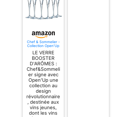
Chef & Sommelier -
Collection Open'Up
- 6 flûtes
LE VERRE
Effervescent de 20
cl en Cristallin -
BOOSTER
Verres Modernes et
D'ARÔMES :
Élégants -
Chef&Sommeli
Résistance Hors
Norme -
er signe avec
Transparence
Open’Up une
Absolue
collection au
design
révolutionnaire
, destinée aux
vins jeunes,
dont les vins