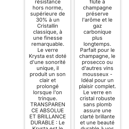
résistance
flûte à
lave-vaisselle,
hors norme,
champagne
modernes
supérieure de
préserve
30% à un
l'arôme et le
Cristallin
gaz
classique, à
carbonique
une finesse
plus
remarquable.
longtemps.
Le verre
Parfait pour le
Krysta est doté
champagne, le
d'une sonorité
prosecco ou
unique, il
d'autres vins
produit un son
mousseux -
clair et
Idéal pour un
prolongé
plaisir complet.
lorsque l'on
Le verre en
trinque.
cristal robuste
TRANSPAREN
sans plomb
CE ABSOLUE
assure une
ET BRILLANCE
clarté brillante
DURABLE : Le
et une beauté
Krysta est le
durable à vos