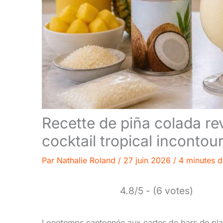
Recette de piña colada re
cocktail tropical incontou
Par
Nathalie Roland
/
27 juin 2026
/
4 minutes d
4.8/5 - (6 votes)
Longtemps cantonnée aux cartes de bars de plage