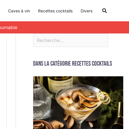
R
Recherche
Caves à vin
Recettes cocktails
Divers
e
c
ournable
h
e
r
c
Dans la catégorie Recettes cocktails
h
e
r