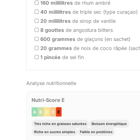
160
millilitres
de rhum ambré
40
millilitres
de triple sec (type curaçao)
20
millilitres
de sirop de vanille
8
gouttes
de angostura bitters
600
grammes
de glaçons (en sachet)
20
grammes
de noix de coco râpée (sach
1
pincée
de sel fin
Analyse nutritionnelle
Nutri-Score E
A
B
C
D
E
Très riche en graisses saturées
Boisson énergétique
Riche en sucres simples
Faible en protéines