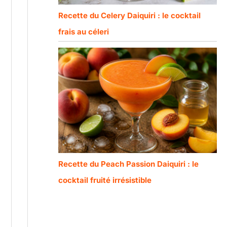
Recette du Celery Daiquiri : le cocktail
frais au céleri
Recette du Peach Passion Daiquiri : le
cocktail fruité irrésistible