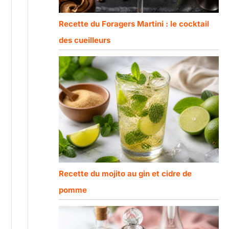
Recette du Foragers Martini : le cocktail
des cueilleurs
Recette du mojito au gin et cidre de
pomme