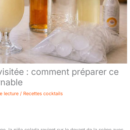
visitée : comment préparer ce
rnable
e lecture
/
Recettes cocktails
, la piña colada revient sur le devant de la scène avec