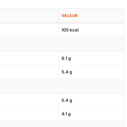
VALEUR
105 kcal
6.1 g
5.4 g
5.4 g
4.1 g