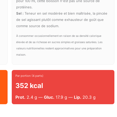
pour 100 ml, cette boisson n'est pas une source de
protéines.
Sel :
Teneur en sel modérée et bien maîtrisée, la pincée
de sel agissant plutôt comme exhausteur de goût que
comme source de sodium.
À consommer occasionnellement en raison de sa densité calorique
élevée et de sa richesse en sucres simples et graisses saturées. Les
valeurs nutritionnelles restent approximatives pour une préparation
maison.
Par portion (4 parts)
352 kcal
Prot.
2.4 g —
Gluc.
17.9 g —
Lip.
20.3 g