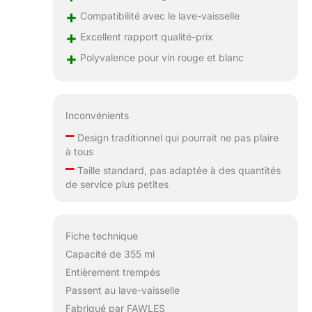
se fissurer.
+
Compatibilité avec le lave-vaisselle
Entretien facile et
+
Excellent rapport qualité-prix
un an sans poser
+
de question sur
Polyvalence pour vin rouge et blanc
nos verres à vin :
passent au lave-
vaisselle. Nous
soutenons tous
Inconvénients
nos produits de
–
Design traditionnel qui pourrait ne pas plaire
haute qualité,
à tous
c'est pourquoi
–
Taille standard, pas adaptée à des quantités
nous offrons un
de service plus petites
an sans question
sur tous nos
ensembles de
verres à vin.
Fiche technique
Veuillez nous
Capacité de 355 ml
contacter via
Entièrement trempés
Amazon et nous
serons heureux
Passent au lave-vaisselle
de vous aider.
Fabriqué par FAWLES