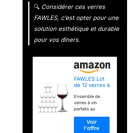
🔍
Considérer ces verres
FAWLES, c’est opter pour une
solution esthétique et durable
pour vos dîners.
FAWLES Lot
de 12 verres à
vin
Ensemble de
entièrement
verres à vin
trempés,
parfaits au
résistants aux
quotidien : ce lot
chocs pour
de 12 verres à vin
vin rouge ou
répondra
blanc, passent