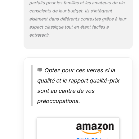
parfaits pour les familles et les amateurs de vin
ces verres à vin
rouge. Grâce à
conscients de leur budget. Ils s’intègrent
leur durabilité
aisément dans différents contextes grâce à leur
renforcée, ces
aspect classique tout en étant faciles à
verres à vin sont
entretenir.
particulièrement
adaptés pour
une utilisation
durable. Verres à
vin
professionnels
💬
Optez pour ces verres si la
pour restaurant
qualité et le rapport qualité-prix
ou bar : chacun
de nos verres à
sont au centre de vos
vin a un bol de
préoccupations.
taille moyenne
qui permet au vin
de respirer et des
bords effilés pour
concentrer les
arômes délicats.