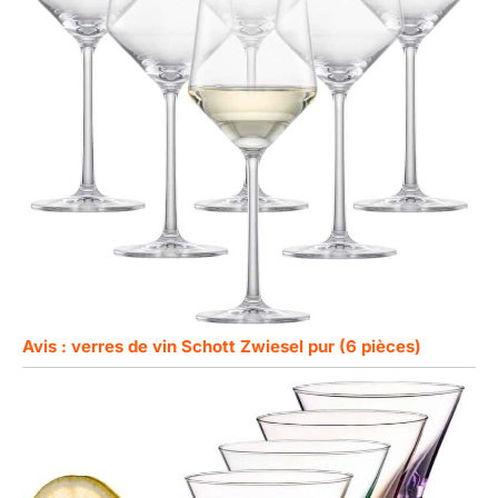
Avis : verres de vin Schott Zwiesel pur (6 pièces)