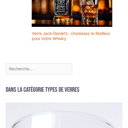
nos produits de
haute qualité,
c'est pourquoi
nous offrons un
an sans question
sur tous nos
Verre Jack Daniel’s : choisissez le Meilleur
ensembles de
pour Votre Whisky
verres à vin.
Veuillez nous
contacter via
Amazon et nous
serons heureux
de vous aider.
Dans la catégorie Types de verres