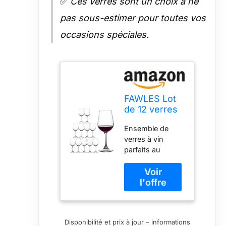
✅
Ces verres sont un choix à ne
pas sous-estimer pour toutes vos
occasions spéciales.
FAWLES Lot
de 12 verres
à vin
Ensemble de
entièrement
verres à vin
trempés,
parfaits au
résistants
quotidien : ce lot
aux chocs
de 12 verres à vin
pour vin
répondra
rouge ou
pleinement à vos
blanc,
besoins
passent au
quotidiens ou de
lave-vaisselle
Disponibilité et prix à jour – informations
petites fêtes. Nos
pour