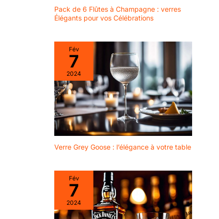
couture, notre
Pack de 6 Flûtes à Champagne : verres
verre à vin est
Élégants pour vos Célébrations
parfait pour
contenir des
boissons glacées
Fév
7
ou du vin chaud.
Cet ensemble de
2024
verres à vin peut
résister à la
chaleur du lave-
vaisselle et à la
pression de l'eau
sans se casser
ou se fissurer.
Verre Grey Goose : l’élégance à votre table
Entretien facile et
un an sans poser
de question sur
Fév
nos verres à vin :
7
passent au lave-
vaisselle. Nous
2024
soutenons tous