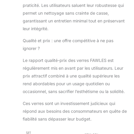
arômes délicats.
praticité. Les utilisateurs saluent leur robustesse qui
La tige bien
permet un nettoyage sans crainte de casse,
proportionnée
garantissant un entretien minimal tout en préservant
avec une base
ronde plate offre
leur intégrité.
non seulement un
Qualité et prix : une offre compétitive à ne pas
équilibre stellaire,
mais complète
ignorer ?
également le look
esthétique. Verres
Le rapport qualité-prix des verres FAWLES est
de qualité
régulièrement mis en avant par les utilisateurs. Leur
supérieure pour
prix attractif combiné à une qualité supérieure les
toutes les
rend abordables pour un usage quotidien ou
occasions : avoir
un ensemble de
occasionnel, sans sacrifier l’esthétisme ou la solidité.
verres à pied
Ces verres sont un investissement judicieux qui
universel est
économique,
répond aux besoins des consommateurs en quête de
pratique et permet
fiabilité sans dépasser leur budget.
d'économiser de
l'espace dans