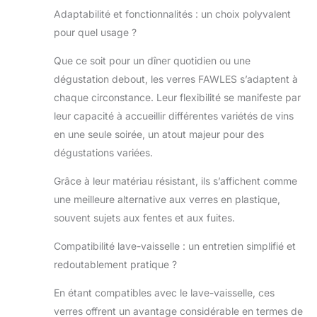
supplémentaire
Adaptabilité et fonctionnalités : un choix polyvalent
aux chocs pour
pour quel usage ?
ces verres à vin
rouge. Grâce à
Que ce soit pour un dîner quotidien ou une
leur durabilité
dégustation debout, les verres FAWLES s’adaptent à
renforcée, ces
chaque circonstance. Leur flexibilité se manifeste par
verres à vin sont
leur capacité à accueillir différentes variétés de vins
particulièrement
adaptés pour une
en une seule soirée, un atout majeur pour des
utilisation durable.
dégustations variées.
Verres à vin
professionnels
Grâce à leur matériau résistant, ils s’affichent comme
pour restaurant
une meilleure alternative aux verres en plastique,
ou bar : chacun
souvent sujets aux fentes et aux fuites.
de nos verres à
vin a un bol de
Compatibilité lave-vaisselle : un entretien simplifié et
taille moyenne qui
redoutablement pratique ?
permet au vin de
respirer et des
En étant compatibles avec le lave-vaisselle, ces
bords effilés pour
concentrer les
verres offrent un avantage considérable en termes de