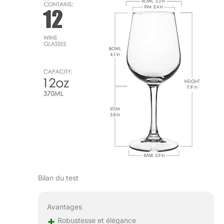
l'armoire. Ces
verres à vin
universels
répondront à tous
vos besoins.
Grâce à son
design
entièrement
trempé et sans
couture, notre
verre à vin est
parfait pour
contenir des
boissons glacées
ou du vin chaud.
Cet ensemble de
verres à vin peut
Bilan du test
résister à la
chaleur du lave-
vaisselle et à la
Avantages
pression de l'eau
+
Robustesse et élégance
sans se casser ou