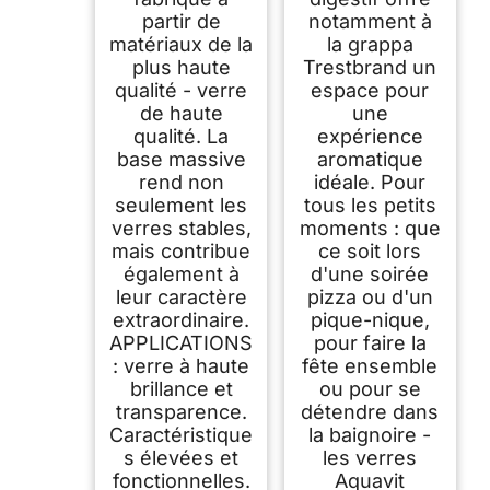
Lave-Vaisselle
partir de
notamment à
Transparent 6 x 420
matériaux de la
la grappa
ml
plus haute
Trestbrand un
qualité - verre
espace pour
de haute
une
qualité. La
expérience
base massive
aromatique
rend non
idéale. Pour
seulement les
tous les petits
verres stables,
moments : que
mais contribue
ce soit lors
également à
d'une soirée
leur caractère
pizza ou d'un
extraordinaire.
pique-nique,
APPLICATIONS
pour faire la
: verre à haute
fête ensemble
brillance et
ou pour se
transparence.
détendre dans
Caractéristique
la baignoire -
s élevées et
les verres
fonctionnelles.
Aquavit