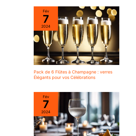
Fév
7
2024
Pack de 6 Flûtes à Champagne : verres
Élégants pour vos Célébrations
Fév
7
2024