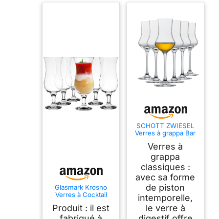
SCHOTT ZWIESEL
Verres à grappa Bar
Special (set de 6),
Verres à
verres à schnaps
classiques avec
grappa
pied, verres en
classiques :
cristal Tritan
avec sa forme
résistant au lave-
vaisselle, fabriqué
de piston
Glasmark Krosno
en Allemagne (art.
Verres à Cocktail
intemporelle,
n° 120518)
Longdrink Gin Bière
Produit : il est
le verre à
Eau Smoothie
Dessert Passe Au
fabriqué à
digestif offre