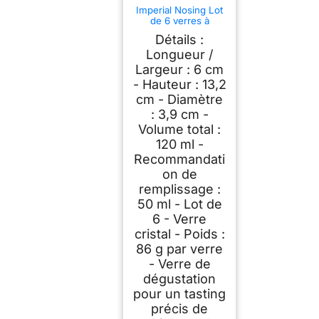
Imperial Nosing Lot
de 6 verres à
dégustation pour
Détails :
whisky et brandy
Verre Crystalline 120
Longueur /
ml Passe au lave-
Largeur : 6 cm
vaisselle
- Hauteur : 13,2
cm - Diamètre
: 3,9 cm -
Volume total :
120 ml -
Recommandati
on de
remplissage :
50 ml - Lot de
6 - Verre
cristal - Poids :
86 g par verre
- Verre de
dégustation
pour un tasting
précis de