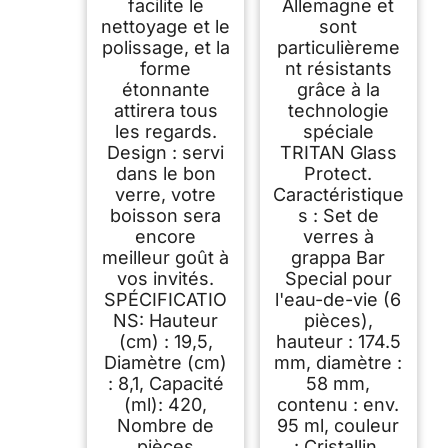
facilite le
Allemagne et
nettoyage et le
sont
polissage, et la
particulièreme
forme
nt résistants
étonnante
grâce à la
attirera tous
technologie
les regards.
spéciale
Design : servi
TRITAN Glass
dans le bon
Protect.
verre, votre
Caractéristique
boisson sera
s : Set de
encore
verres à
meilleur goût à
grappa Bar
vos invités.
Special pour
SPÉCIFICATIO
l'eau-de-vie (6
NS: Hauteur
pièces),
(cm) : 19,5,
hauteur : 174.5
Diamètre (cm)
mm, diamètre :
: 8,1, Capacité
58 mm,
(ml): 420,
contenu : env.
Nombre de
95 ml, couleur
pièces
: Cristallin,