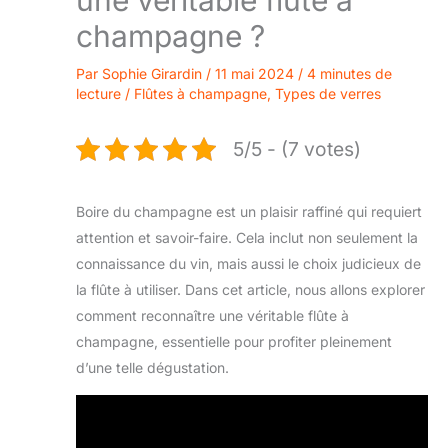
champagne ?
Par
Sophie Girardin
/
11 mai 2024
/
4 minutes de
lecture
/
Flûtes à champagne
,
Types de verres
5/5 - (7 votes)
Boire du champagne est un plaisir raffiné qui requiert
attention et savoir-faire. Cela inclut non seulement la
connaissance du vin, mais aussi le choix judicieux de
la flûte à utiliser. Dans cet article, nous allons explorer
comment reconnaître une véritable flûte à
champagne, essentielle pour profiter pleinement
d’une telle dégustation.