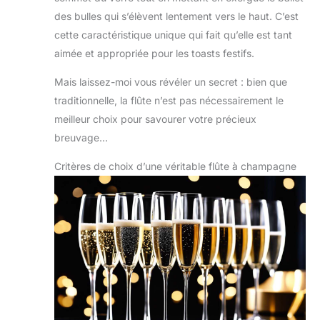
des bulles qui s’élèvent lentement vers le haut. C’est
cette caractéristique unique qui fait qu’elle est tant
aimée et appropriée pour les toasts festifs.
Mais laissez-moi vous révéler un secret : bien que
traditionnelle, la flûte n’est pas nécessairement le
meilleur choix pour savourer votre précieux
breuvage…
Critères de choix d’une véritable flûte à champagne