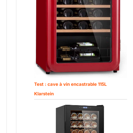
Test : cave à vin encastrable 115L
Klarstein