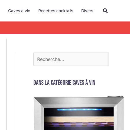
R
Recherche
Caves à vin
Recettes cocktails
Divers
e
c
h
e
r
c
h
e
Dans la catégorie Caves à vin
r