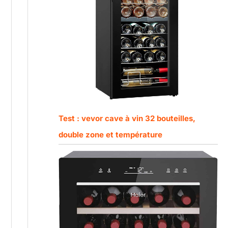
Test : vevor cave à vin 32 bouteilles,
double zone et température