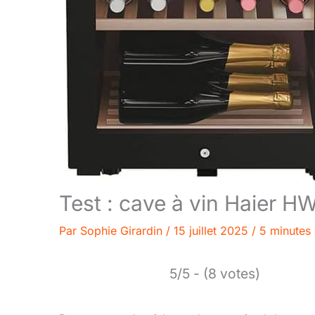
Test : cave à vin Haier 
Par
Sophie Girardin
/
15 juillet 2025
/
5 minutes 
5/5 - (8 votes)