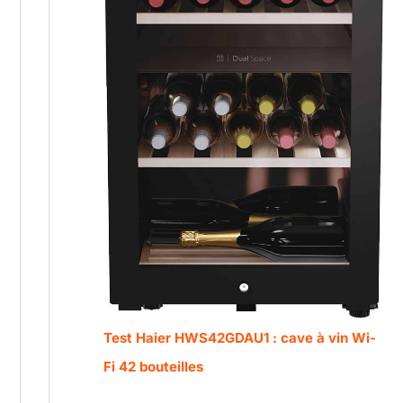
Test Haier HWS42GDAU1 : cave à vin Wi-
Fi 42 bouteilles