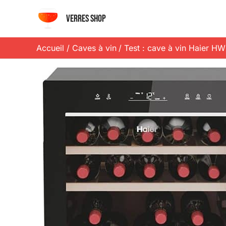
Aller
Verres shop
au
contenu
Accueil
Caves à vin
Test : cave à vin Haier H