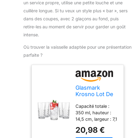
sans gaspillage de
un service propre, utilise une petite louche et une
de la farine, du
gouttes restantes
nourriture. 【Facile
cacao, de la poudre
cuillère longue. Si tu veux un style plus « bar », sers
sont essuyées avec
à nettoyer】 La
d'amande, du sucre
dans des coupes, avec 2 glaçons au fond, puis
un torchon sec. Le
passoire a une
glace
gobelet à couteaux
surface lisse sans
retire-les au moment de servir pour garder un goût
COMPOSITION:
est empilable.
bavures, ce qui la
intense.
Acier inoxydable
rend facile à
DIMENSIONS: 26 x
nettoyer même
Où trouver la vaisselle adaptée pour une présentation
11,5cm CONTENU: 1
avec un lavage à la
parfaite ?
passoire tamis en
main. Nettoyez
inox
simplement à
temps après
utilisation, les
aliments mous ne
Glasmark
collent pas à l'acier
Krosno Lot De
inoxydable dur et ils
6 Verres à Eau
passent également
Capacité totale :
Boire En Verre
au lave-vaisselle.
350 ml, hauteur :
Highball Verres
【Stockage facile】
14,5 cm, largeur : 7,1
à Cocktail De
Les passoires à
cm Le paquet
Forme
20,98 €
mailles fines sont
contient 6
Classique
disponibles en 3