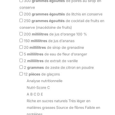
300
grammes égouttés
de poires au sirop en
conserve
200
grammes égouttés
de litchis en conserve
250
grammes égouttés
de cocktail de fruits en
conserve (macédoine de fruits)
200
millilitres
de jus d’orange 100 %
150
millilitres
de jus d’ananas
20
millilitres
de sirop de grenadine
5
millilitres
de eau de fleur d’oranger
2
millilitres
de extrait de vanille
2
grammes
de zeste de citron en poudre
12
pièces
de glaçons
Analyse nutritionnelle
Nutri-Score C
A
B
C
D
E
Riche en sucres naturels
Très léger en
matières grasses
Source de fibres
Faible en
protéines