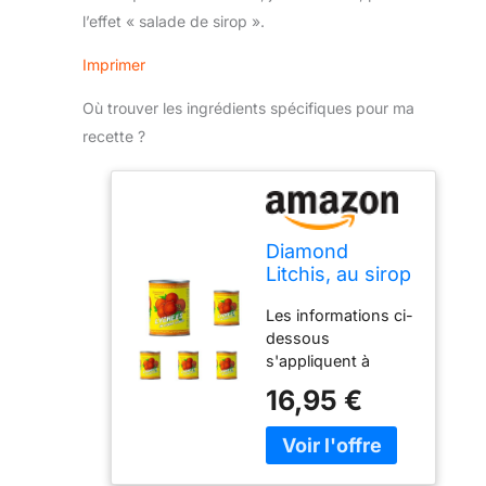
l’effet « salade de sirop ».
Imprimer
Où trouver les ingrédients spécifiques pour ma
recette ?
Diamond
Litchis, au sirop
540 g (Lot de
Les informations ci-
5)
dessous
s'appliquent à
chaque unité du
16,95 €
pack Idéaux pour
les salades de
fruits, les glaces à la
crème Son arôme