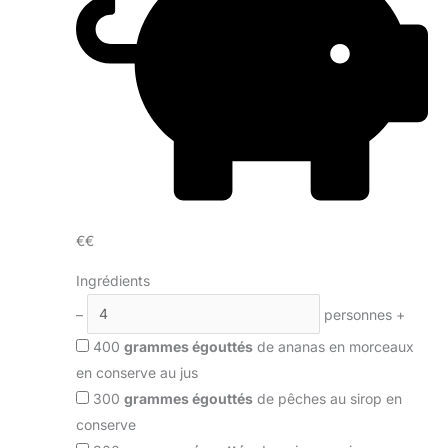
€€
Ingrédients
–
personnes
+
400
grammes égouttés
de ananas en morceaux
en conserve au jus
300
grammes égouttés
de pêches au sirop en
conserve