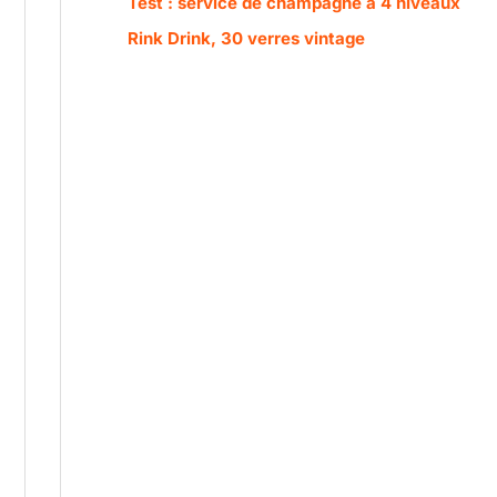
Test : service de champagne à 4 niveaux
Rink Drink, 30 verres vintage