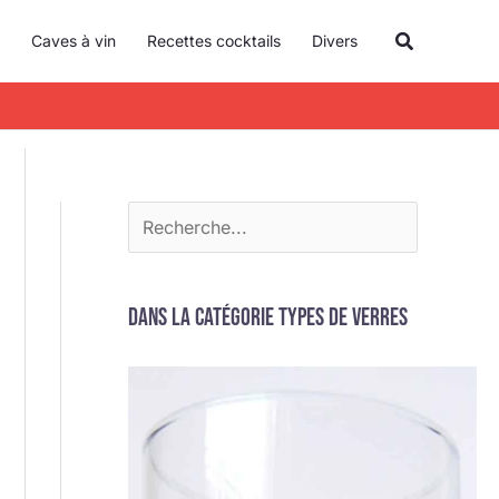
R
Recherche
Caves à vin
Recettes cocktails
Divers
e
c
h
e
r
c
h
e
Dans la catégorie Types de verres
r