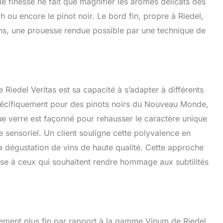
le finesse ne fait que magnifier les arômes délicats des
ou encore le pinot noir. Le bord fin, propre à Riedel,
ns, une prouesse rendue possible par une technique de
 Riedel Veritas est sa capacité à s’adapter à différents
spécifiquement pour des pinots noirs du Nouveau Monde,
e verre est façonné pour rehausser le caractère unique
e sensoriel. Un client souligne cette polyvalence en
la dégustation de vins de haute qualité. Cette approche
esse à ceux qui souhaitent rendre hommage aux subtilités
blement plus fin par rapport à la gamme Vinum de Riedel.