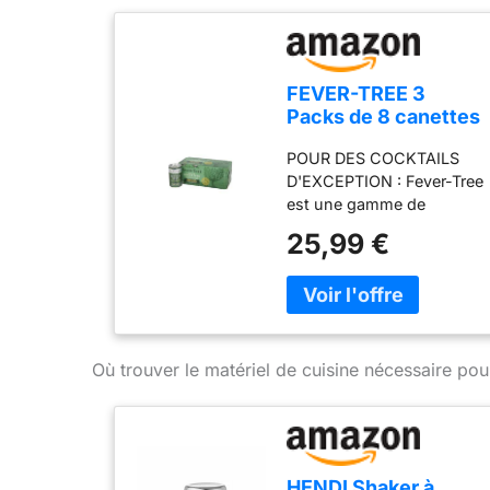
FEVER-TREE 3
Packs de 8 canettes
de 150 ml -Premium
POUR DES COCKTAILS
Ginger Beer
D'EXCEPTION : Fever-Tree
est une gamme de
premium mixers naturels
25,99 €
de haute qualité,
spécialement élaborés
pour mettre en valeur les
spiritueux les plus fins via
des cocktails délicieux et
facilement reproductibles
Où trouver le matériel de cuisine nécessaire pou
à la maison 100 %
NATUREL : Les premium
mixers Fever-Tree ne
contiennent aucun
édulcorant ni conservateur
HENDI Shaker à