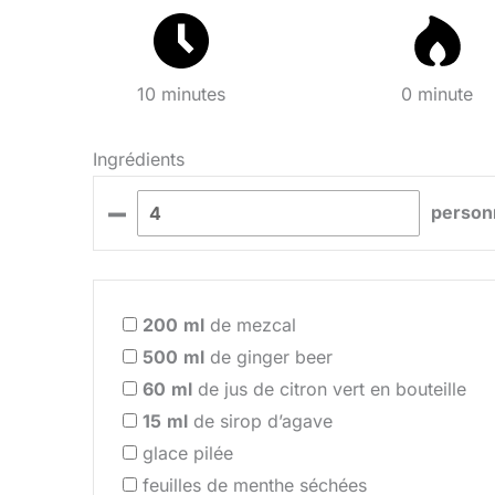
10 minutes
0 minute
Ingrédients
–
person
200
ml
de mezcal
500
ml
de ginger beer
60
ml
de jus de citron vert en bouteille
15
ml
de sirop d’agave
glace pilée
feuilles de menthe séchées