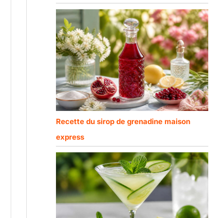
Recette du sirop de grenadine maison
express