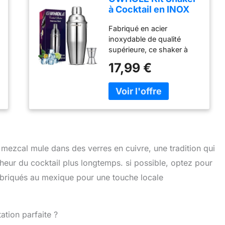
à Cocktail en INOX
750ml avec Filtre
Fabriqué en acier
Interne, Doseur à
inoxydable de qualité
Double Mesure (1/2
supérieure, ce shaker à
et 1 oz) Shaker à
cocktail 750ml résiste à la
Cocktail
17,99 €
corrosion et aux chocs.
Professionnel Bar et
Son design ergonomique
Maison, Anti-Fuite et
avec couvercle étanche
Durable
permet un mélange rapide
et sans éclaboussures,
idéal pour les cocktails
maison ou professionnels
Le kit inclut un doseur à
 mezcal mule dans des verres en cuivre, une tradition qui
deux côtés (1/2 et 1 oz)
eur du cocktail plus longtemps. si possible, optez pour
pour mesurer avec
précision les ingrédients.
abriqués au mexique pour une touche locale
Parfait pour les recettes
classiques ou créatives, il
simplifie la préparation des
ation parfaite ?
boissons tout en