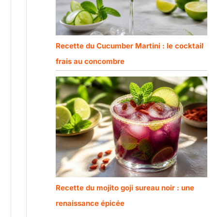
Recette du Cucumber Martini : le cocktail
frais au concombre
Recette du mojito goji sureau noir : une
renaissance épicée