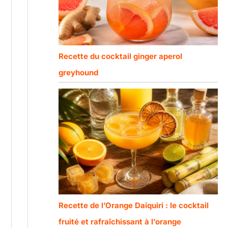
Recette du cocktail ginger aperol
greyhound
Recette de l’Orange Daiquiri : le cocktail
fruité et rafraîchissant à l’orange