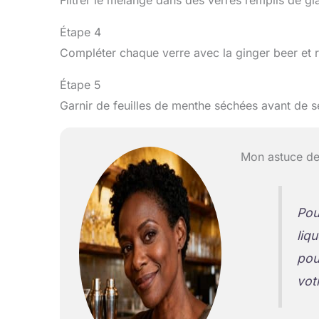
Filtrer le mélange dans des verres remplis de gl
Étape 4
Compléter chaque verre avec la ginger beer et 
Étape 5
Garnir de feuilles de menthe séchées avant de se
Mon astuce de
Pou
liq
pou
vot