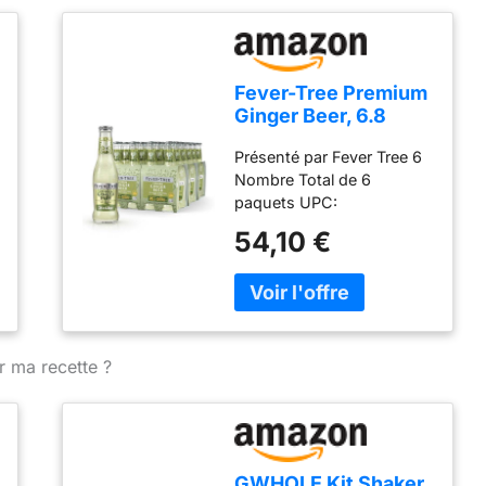
Fever-Tree Premium
Ginger Beer, 6.8
Ounce Glass Bottles
Présenté par Fever Tree 6
(Pack of 24)
Nombre Total de 6
paquets UPC:
898195001274 Haute
54,10 €
qualité
r ma recette ?
GWHOLE Kit Shaker