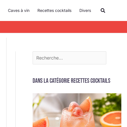
R
Recherche
Caves à vin
Recettes cocktails
Divers
e
c
h
e
r
c
h
e
Dans la catégorie Recettes cocktails
r