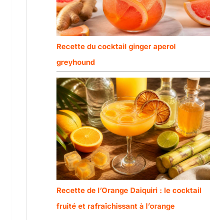
Recette du cocktail ginger aperol
greyhound
Recette de l’Orange Daiquiri : le cocktail
fruité et rafraîchissant à l’orange