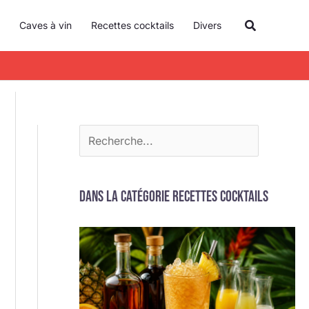
R
Recherche
Caves à vin
Recettes cocktails
Divers
e
c
h
e
r
c
h
e
Dans la catégorie Recettes cocktails
r