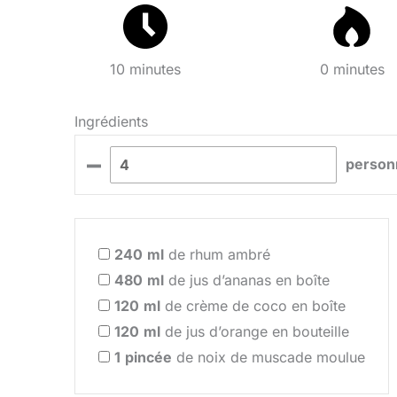
10 minutes
0 minutes
Ingrédients
–
person
240
ml
de rhum ambré
480
ml
de jus d’ananas en boîte
120
ml
de crème de coco en boîte
120
ml
de jus d’orange en bouteille
1
pincée
de noix de muscade moulue