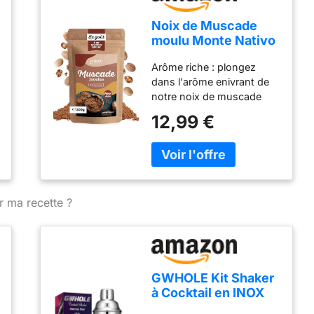
Noix de Muscade
moulu Monte Nativo
(300g) - Muscade
Arôme riche : plongez
moulu - Épices
dans l'arôme enivrant de
aromatiques
notre noix de muscade
séchées avec soin,
moulue de haute qualité,
idéales pour
12,99 €
obtenue à partir des
Cuisiner et
meilleures graines de noix
Assaisonner - Arôme
de muscade et traitée avec
et Goût intenses
expertise pour enchanter
vos sens avec son parfum
chaud et terreux.
r ma recette ?
GWHOLE Kit Shaker
à Cocktail en INOX
750ml avec Filtre