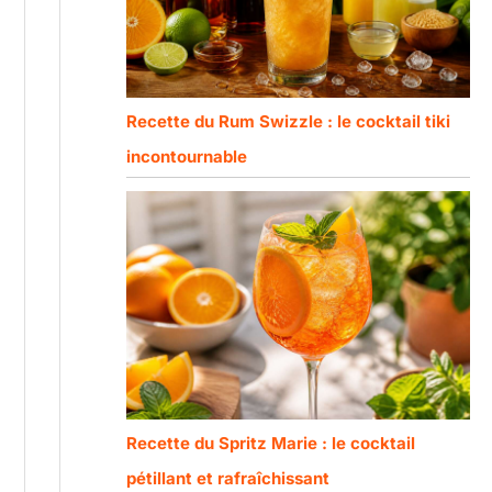
Recette du Rum Swizzle : le cocktail tiki
incontournable
Recette du Spritz Marie : le cocktail
pétillant et rafraîchissant