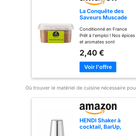
La Conquête des
Saveurs Muscade
Moulue 45 g
Conditionné en France
Prêt à l'emploi ! Nos épices
et aromates sont
rigoureusement
2,40 €
sélectionnés pour la
puissance de leurs
saveurs !
Où trouver le matériel de cuisine nécessaire pou
HENDI Shaker à
cocktail, BarUp,
shaker Boston Tin-