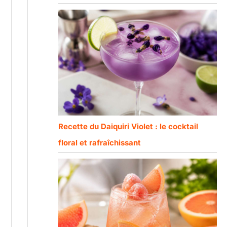
Recette du Daiquiri Violet : le cocktail
floral et rafraîchissant