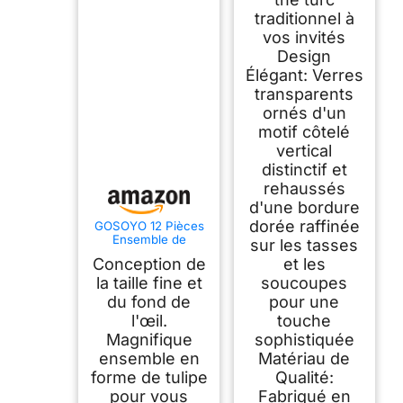
traditionnel à
vos invités
Design
Élégant: Verres
transparents
ornés d'un
motif côtelé
vertical
distinctif et
rehaussés
d'une bordure
dorée raffinée
GOSOYO 12 Pièces
Ensemble de
sur les tasses
Soucoupes et
Conception de
et les
Verres à Thé Turcs,
Tasses à Thé
la taille fine et
soucoupes
Arabes Persans (4
du fond de
pour une
oz / 120 ml)
l'œil.
touche
Magnifique
sophistiquée
ensemble en
Matériau de
forme de tulipe
Qualité:
pour vous
Fabriqué en