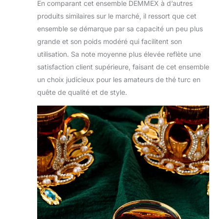
En comparant cet ensemble DEMMEX à d’autres
produits similaires sur le marché, il ressort que cet
ensemble se démarque par sa capacité un peu plus
grande et son poids modéré qui facilitent son
utilisation. Sa note moyenne plus élevée reflète une
satisfaction client supérieure, faisant de cet ensemble
un choix judicieux pour les amateurs de thé turc en
quête de qualité et de style.