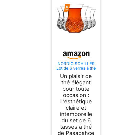
NORDIC SCHILLER
Lot de 6 verres à thé
turcs de 155 ml
Un plaisir de
(ensemble pour 6
personnes), 6
thé élégant
verres à thé turcs,
pour toute
tasses à thé, Cay
occasion :
Bardagi Seti
(ensemble pour 6
L’esthétique
personnes) (6
claire et
verres à thé)
intemporelle
du set de 6
tasses à thé
de Pasabahce