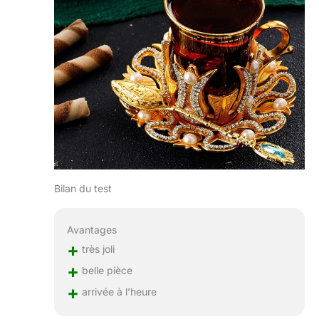
Bilan du test
Avantages
+
très joli
+
belle pièce
+
arrivée à l’heure