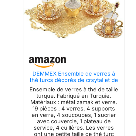
DEMMEX Ensemble de verres à
thé turcs décorés de crsytal et de
perles, supports en métal,
Ensemble de verres à thé de taille
soucoupes, sucrier avec
turque. Fabriqué en Turquie.
couvercle et plateau de service
Matériaux : métal zamak et verre.
pour 4 personnes, fait à la main,
19 pièces : 4 verres, 4 supports
93,6 g (cristal)
en verre, 4 soucoupes, 1 sucrier
avec couvercle, 1 plateau de
service, 4 cuillères. Les verres
ont une petite taille de thé turc