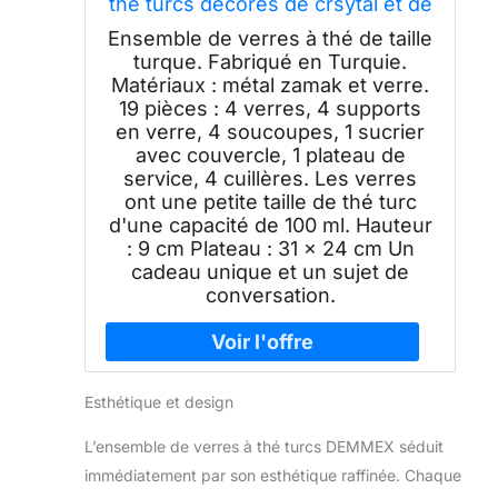
thé turcs décorés de crsytal et de
perles, supports en métal,
Ensemble de verres à thé de taille
soucoupes, sucrier avec
turque. Fabriqué en Turquie.
couvercle et plateau de service
Matériaux : métal zamak et verre.
pour 4 personnes, fait à la main,
19 pièces : 4 verres, 4 supports
93,6 g (cristal)
en verre, 4 soucoupes, 1 sucrier
avec couvercle, 1 plateau de
service, 4 cuillères. Les verres
ont une petite taille de thé turc
d'une capacité de 100 ml. Hauteur
: 9 cm Plateau : 31 x 24 cm Un
cadeau unique et un sujet de
conversation.
Esthétique et design
L’ensemble de verres à thé turcs DEMMEX séduit
immédiatement par son esthétique raffinée. Chaque