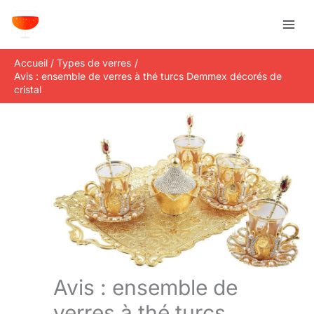
Aller
R
au
e
contenu
c
Accueil
Types de verres
h
Avis : ensemble de verres à thé turcs Demmex décorés de
e
cristal
r
c
h
e
r
Avis : ensemble de
verres à thé turcs