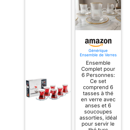
Générique
Ensemble de Verres
à Thé Turc avec
Ensemble
Soucoupes, 6
Personnes, Verre
Complet pour
Transparent avec
6 Personnes:
Bordure Dorée,
Ce set
Tasses avec Anses
comprend 6
tasses à thé
en verre avec
anses et 6
soucoupes
assorties, idéal
pour servir le
thé turc