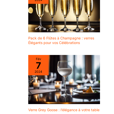
Pack de 6 Flûtes à Champagne : verres
Élégants pour vos Célébrations
Fév
7
2024
Verre Grey Goose : l’élégance à votre table