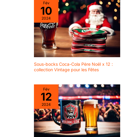
Fév
10
2024
Sous-bocks Coca-Cola Père Noël x 12 :
collection Vintage pour les Fêtes
Fév
12
2024