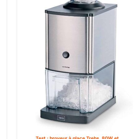
Test : broyeur à glace Trebs, 80W et