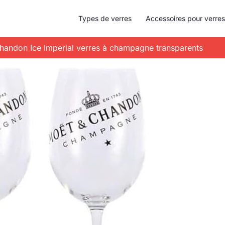
Types de verres
Accessoires pour verres
handon Ice Imperial verres à champagne transparents