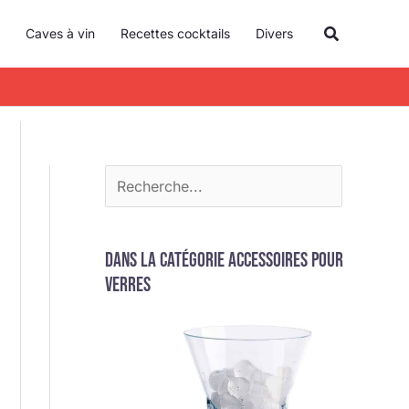
R
Recherche
Caves à vin
Recettes cocktails
Divers
e
c
h
e
r
c
h
e
Dans la catégorie Accessoires pour
r
verres