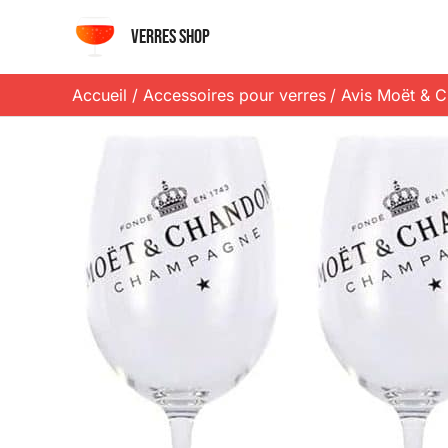
Aller
Verres shop
au
contenu
Accueil
Accessoires pour verres
Avis Moët & C