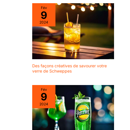
Fév
9
2024
Des façons créatives de savourer votre
verre de Schweppes
Fév
9
2024