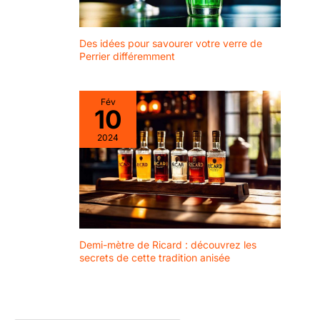
Des idées pour savourer votre verre de
Perrier différemment
Fév
10
2024
Demi-mètre de Ricard : découvrez les
secrets de cette tradition anisée