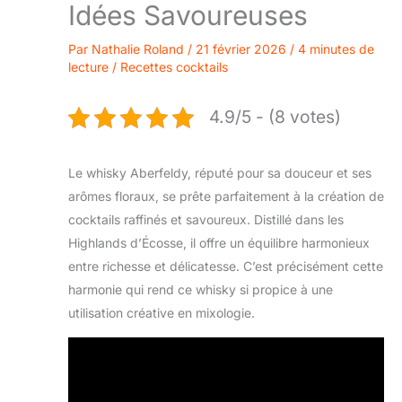
Idées Savoureuses
Par
Nathalie Roland
/
21 février 2026
/
4 minutes de
lecture
/
Recettes cocktails
4.9/5 - (8 votes)
Le whisky Aberfeldy, réputé pour sa douceur et ses
arômes floraux, se prête parfaitement à la création de
cocktails raffinés et savoureux. Distillé dans les
Highlands d’Écosse, il offre un équilibre harmonieux
entre richesse et délicatesse. C’est précisément cette
harmonie qui rend ce whisky si propice à une
utilisation créative en mixologie.