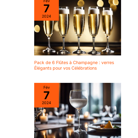
Fév
besoins quotidiens, aux
7
festivals et autres
occasions. 🥤🥤【Facile à
2024
utiliser】 Les verres en
plastique sont légers et
empilables, ce qui facilite
leur transport et leur
stockage. Convient pour
conserver tous types de
boissons 🍷🍷【Clair et
transparent】Les verres à
shot sont transparents, ce
qui permet de mieux
Pack de 6 Flûtes à Champagne : verres
distinguer les différents
types de boissons, ce qui
Élégants pour vos Célébrations
augmente l'attrait visuel
des boissons et rend
votre fête unique et
colorée 🥃🥃【Domaine
Fév
d'application】 Ces
7
verres en plastique sont
polyvalents et parfaits
2024
pour les mariages, les
barbecues, les fêtes, les
anniversaires et divers
événements et
célébrations. Ils peuvent
également être utilisés
pour des dégustations
lors d'expositions ou