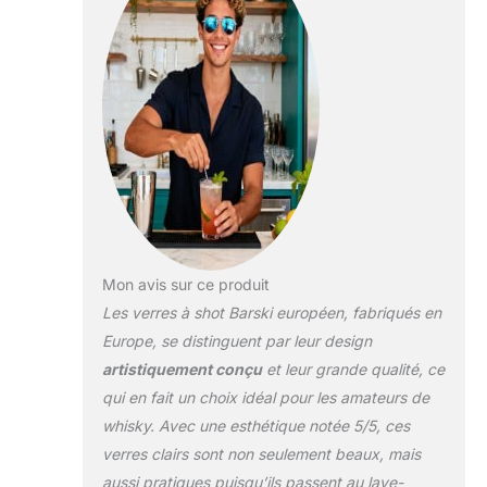
lave-vaisselle compléter
le look avec l'ensemble
de la collection de
dessus de table barski.
Mon avis sur ce produit
Les verres à shot Barski européen, fabriqués en
Europe, se distinguent par leur design
artistiquement conçu
et leur grande qualité, ce
qui en fait un choix idéal pour les amateurs de
whisky. Avec une esthétique notée 5/5, ces
verres clairs sont non seulement beaux, mais
aussi pratiques puisqu’ils passent au lave-