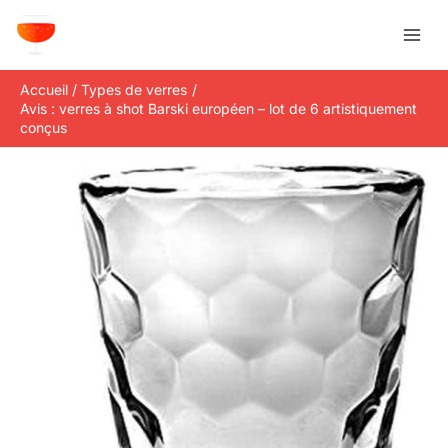
Aller
R
au
e
contenu
c
Accueil
Types de verres
h
Avis : verres à shot Barski européen – lot de 6 artistiquement
e
conçus
r
c
h
e
r