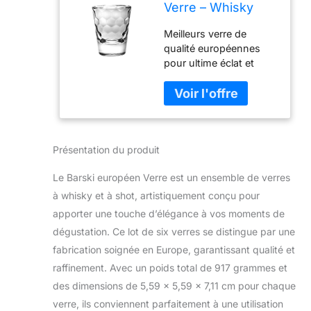
Verre – Whisky
Verres à shot –
Meilleurs verre de
Artistiquement
qualité européennes
conçu – 2.6 G – Lot
pour ultime éclat et
de 6 – fabriqué en
clarté artistiquement
Europe
conçus pour
coordonner
parfaitement avec tout
décor de table 7,1 cm
Présentation du produit
Hauteur x 5,6 cm
Largeur x 5,6 cm
Le Barski européen Verre est un ensemble de verres
profondeur Passe au
lave-vaisselle compléter
à whisky et à shot, artistiquement conçu pour
le look avec l'ensemble
apporter une touche d’élégance à vos moments de
de la collection de
dégustation. Ce lot de six verres se distingue par une
dessus de table barski.
fabrication soignée en Europe, garantissant qualité et
raffinement. Avec un poids total de 917 grammes et
des dimensions de 5,59 x 5,59 x 7,11 cm pour chaque
verre, ils conviennent parfaitement à une utilisation