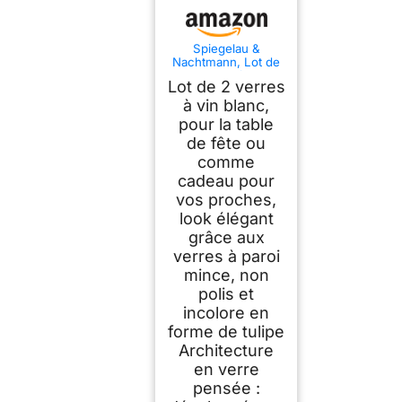
Spiegelau &
Nachtmann, Lot de
2 verres à vin
Lot de 2 verres
universels en cristal
550 ml
à vin blanc,
pour la table
de fête ou
comme
cadeau pour
vos proches,
look élégant
grâce aux
verres à paroi
mince, non
polis et
incolore en
forme de tulipe
Architecture
en verre
pensée :