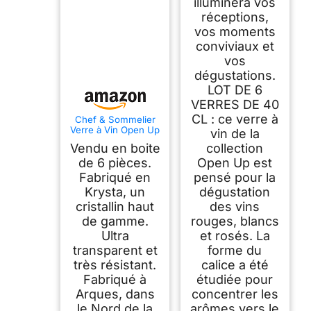
illuminera vos
réceptions,
vos moments
conviviaux et
vos
dégustations.
LOT DE 6
VERRES DE 40
CL : ce verre à
Chef & Sommelier
Verre à Vin Open Up
vin de la
32 cl Lot de 6
Vendu en boite
collection
de 6 pièces.
Open Up est
Fabriqué en
pensé pour la
Krysta, un
dégustation
cristallin haut
des vins
de gamme.
rouges, blancs
Ultra
et rosés. La
transparent et
forme du
très résistant.
calice a été
Fabriqué à
étudiée pour
Arques, dans
concentrer les
le Nord de la
arômes vers le