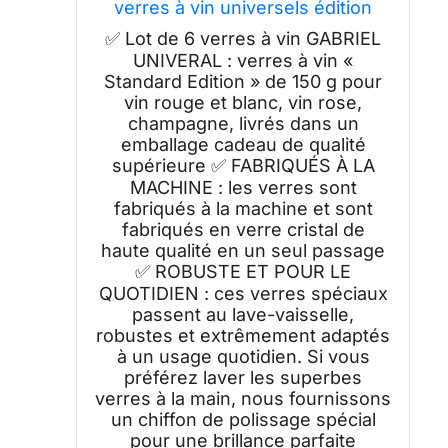
verres à vin universels édition
standard avec un grand chiffon
✅ Lot de 6 verres à vin GABRIEL
doux de seulement 150 g et
UNIVERAL : verres à vin «
passent au lave-vaisselle
Standard Edition » de 150 g pour
vin rouge et blanc, vin rose,
champagne, livrés dans un
emballage cadeau de qualité
supérieure ✅ FABRIQUÉS À LA
MACHINE : les verres sont
fabriqués à la machine et sont
fabriqués en verre cristal de
haute qualité en un seul passage
✅ ROBUSTE ET POUR LE
QUOTIDIEN : ces verres spéciaux
passent au lave-vaisselle,
robustes et extrêmement adaptés
à un usage quotidien. Si vous
préférez laver les superbes
verres à la main, nous fournissons
un chiffon de polissage spécial
pour une brillance parfaite