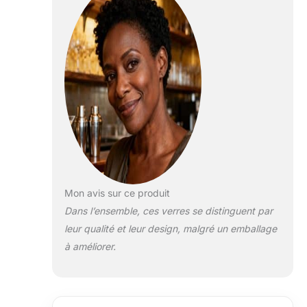
spéciales. Cristal sans plomb :
faites l'expérience de la clarté
avec la verrerie en cristal sans
plomb. Le cristal européen ajoute
une touche de brillance moderne
et classique à n'importe quelle
cuisine et maison. Résistant à la
casse : nos ustensiles de bar en
cristal sont résistants aux
casses, aux éclats et aux rayures
pour résister à un usage
quotidien et divertissant. Passe
au lave-vaisselle : les verres en
cristal sont faciles à laver et
Mon avis sur ce produit
passent au lave-vaisselle. Un
Dans l’ensemble, ces verres se distinguent par
cadeau parfait ou un must have
leur qualité et leur design, malgré un emballage
pour une nouvelle maison ou un
à améliorer.
appartement.