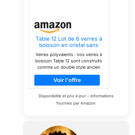
Table 12 Lot de 6 verres à
boisson en cristal sans
plomb résistants à la
Verres polyvalents : nos verres à
casse 450 ml
boisson Table 12 sont construits
comme un double style ancien
mais dimensionnés pour contenir
autant qu'un highball. Excellent
pour le jus et le lait, le whisky et
le scotch. Service pour 6 : pour
Disponibilité et prix à jour – informations
toute boisson ou occasion, ces
fournies par Amazon
verres de 449,4 g peuvent être
appréciés à la maison avec des
amis, lors de réunions de famille
ou profiter de boissons fraîches
en plein air pour des occasions