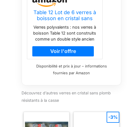
Table 12 Lot de 6 verres à
boisson en cristal sans
plomb résistants à la
Verres polyvalents : nos verres à
casse 450 ml
boisson Table 12 sont construits
comme un double style ancien
mais dimensionnés pour contenir
autant qu'un highball. Excellent
pour le jus et le lait, le whisky et
le scotch. Service pour 6 : pour
Disponibilité et prix à jour – informations
toute boisson ou occasion, ces
fournies par Amazon
verres de 449,4 g peuvent être
appréciés à la maison avec des
amis, lors de réunions de famille
ou profiter de boissons fraîches
Découvrez d’autres verres en cristal sans plomb
en plein air pour des occasions
résistants à la casse
spéciales. Cristal sans plomb :
faites l'expérience de la clarté
avec la verrerie en cristal sans
-3%
plomb. Le cristal européen ajoute