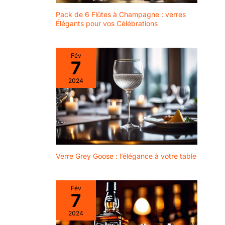
Pack de 6 Flûtes à Champagne : verres
Élégants pour vos Célébrations
Fév
7
2024
Verre Grey Goose : l’élégance à votre table
Fév
7
2024