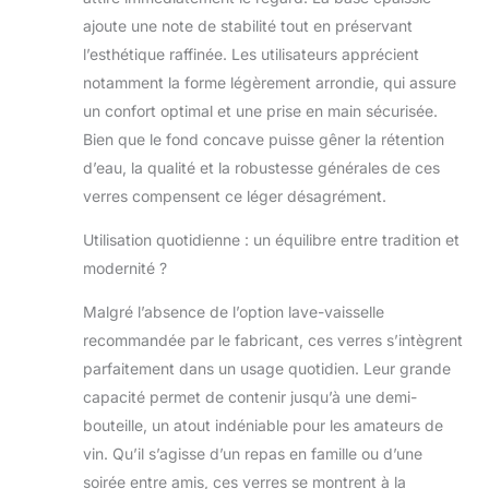
plomb. Le cristal européen ajoute
ajoute une note de stabilité tout en préservant
une touche de brillance moderne et
classique à n'importe quelle cuisine
l’esthétique raffinée. Les utilisateurs apprécient
et maison. Résistant à la casse :
notamment la forme légèrement arrondie, qui assure
nos ustensiles de bar en cristal
un confort optimal et une prise en main sécurisée.
sont résistants aux casses, aux
Bien que le fond concave puisse gêner la rétention
éclats et aux rayures pour résister à
un usage quotidien et divertissant.
d’eau, la qualité et la robustesse générales de ces
Passe au lave-vaisselle : les verres
verres compensent ce léger désagrément.
en cristal sont faciles à laver et
passent au lave-vaisselle. Un
Utilisation quotidienne : un équilibre entre tradition et
cadeau parfait ou un must have
modernité ?
pour une nouvelle maison ou un
appartement.
Malgré l’absence de l’option lave-vaisselle
recommandée par le fabricant, ces verres s’intègrent
parfaitement dans un usage quotidien. Leur grande
capacité permet de contenir jusqu’à une demi-
bouteille, un atout indéniable pour les amateurs de
vin. Qu’il s’agisse d’un repas en famille ou d’une
soirée entre amis, ces verres se montrent à la