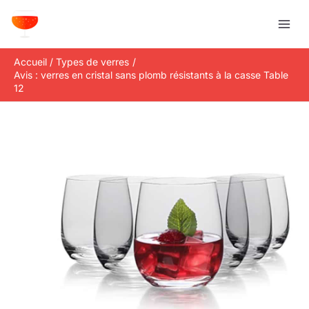
Aller
R
au
e
contenu
c
Accueil
Types de verres
h
Avis : verres en cristal sans plomb résistants à la casse Table
e
12
r
c
h
e
r