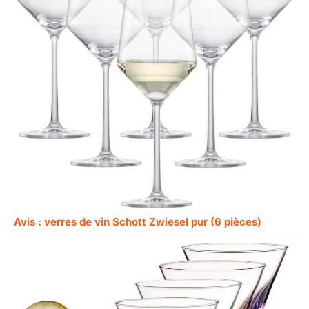
Avis : verres de vin Schott Zwiesel pur (6 pièces)