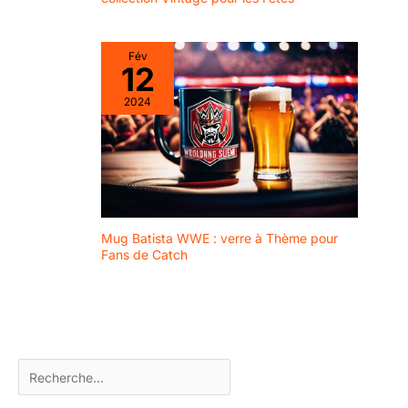
économiser du temps
et des efforts. Matériau
épais : le fond des
Fév
flacons pulvérisateurs
12
de coiffeur est fabriqué
en matériau épais,
2024
antidérapant et ferme,
de sorte que le
pulvérisateur vide ne se
renverse pas
facilement, pratique
pour votre utilisation.
Large application : les
Mug Batista WWE : verre à Thème pour
flacons pulvérisateurs
Fans de Catch
avec étiquette étanche
peuvent être utilisés
pour l'entretien des
plantes, le soin des
cheveux, le nettoyage
de la maison, la
purification de l'air, etc.
Il peut également être