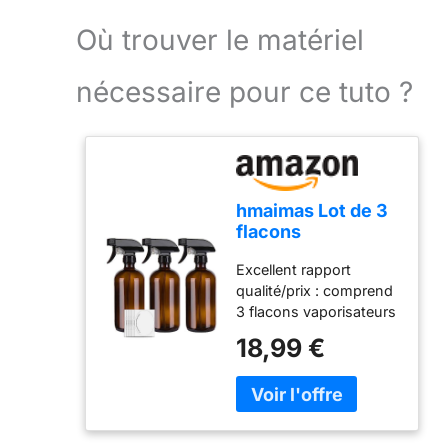
Où trouver le matériel
nécessaire pour ce tuto ?
hmaimas Lot de 3
flacons
vaporisateurs
Excellent rapport
vides en verre
qualité/prix : comprend
ambré de 500 ml
3 flacons vaporisateurs
pour le nettoyage,
en verre ambré de 500
les cheveux, le
18,99 €
ml, 3 pulvérisateurs
jardinage et les
noirs à gâchette et 6
huiles
autocollants.
essentielles,
CONCEPTION DE BUSE
pulvérisateur à
DE PULVÉRISATION
gâchette réglable