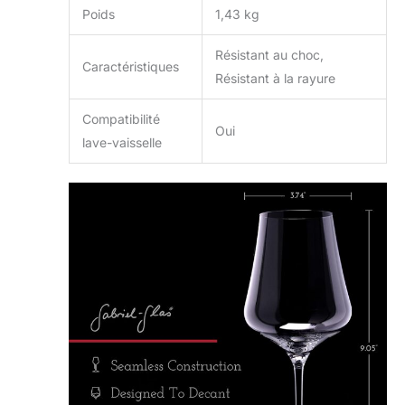
Poids
1,43 kg
Résistant au choc,
Caractéristiques
Résistant à la rayure
Compatibilité
Oui
lave-vaisselle