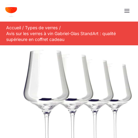
Aller
R
au
e
contenu
c
Accueil
Types de verres
h
Avis sur les verres à vin Gabriel-Glas StandArt : qualité
e
supérieure en coffret cadeau
r
c
h
e
r