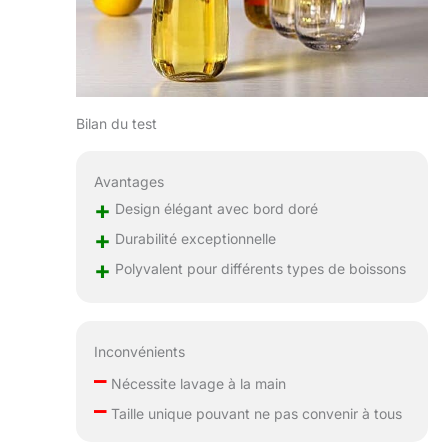
proches : si vous
avez besoin d'un
excellent cadeau pour
un amateur de
champagne, ces
flûtes sont
Bilan du test
exactement ce dont
vous avez besoin
Parfait pour Noël,
Avantages
Thanksgiving,
+
Design élégant avec bord doré
anniversaire,
fiançailles, Saint-
+
Durabilité exceptionnelle
Valentin, fête des
+
Polyvalent pour différents types de boissons
pères, fête des mères,
pendaison de
crémaillère. Faites
vivre à votre bien-
Inconvénients
aimé une expérience
–
complète de
Nécessite lavage à la main
dégustation de vin et
–
Taille unique pouvant ne pas convenir à tous
de champagne!