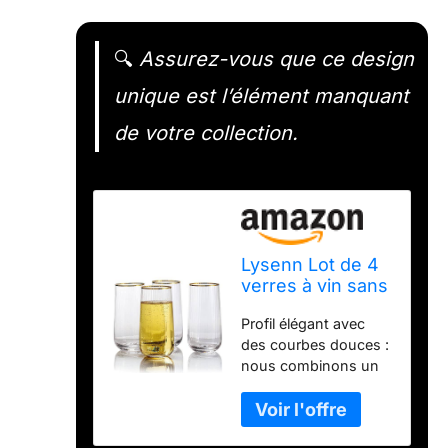
🔍
Assurez-vous que ce design
unique est l’élément manquant
de votre collection.
Lysenn Lot de 4
verres à vin sans
pied – Verres
Profil élégant avec
soufflés à la main
des courbes douces :
pour vin pétillant
nous combinons un
et champagne –
design classique avec
Flûtes à
un charme moderne
champagne
et sophistiqué pour
élégantes à