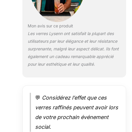
absolument sain :
chaque lot est livré
avec 4 verres à vin
pétillants qui sont
Mon avis sur ce produit
soigneusement
Les verres Lysenn ont satisfait la plupart des
fabriqués en verre
utilisateurs par leur élégance et leur résistance
soufflé à la main
pour offrir le bon
surprenante, malgré leur aspect délicat. Ils font
équilibre entre
également un cadeau remarquable apprécié
beauté délicate et
pour leur esthétique et leur qualité.
durabilité. Ces
flûtes à champagne
en verre sont
fabriquées sans
plastique, plomb ou
💬
Considérez l’effet que ces
BPA pour un usage
quotidien. Design
verres raffinés peuvent avoir lors
unique pour toutes
les occasions : cet
de votre prochain événement
ensemble de verres
social.
à mimosa avec