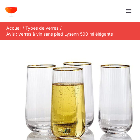
Aller
R
au
e
contenu
c
Accueil
Types de verres
h
Avis : verres à vin sans pied Lysenn 500 ml élégants
e
r
c
h
e
r