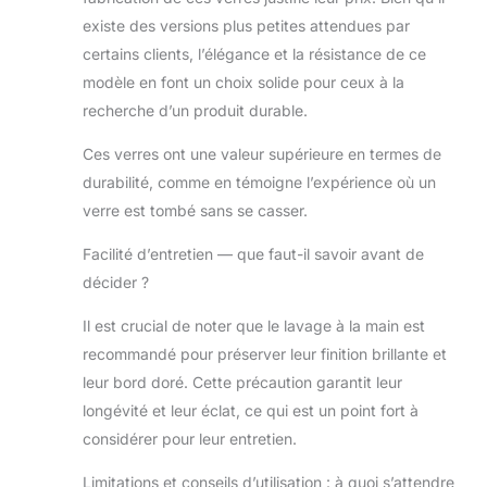
entre beauté délicate
existe des versions plus petites attendues par
et durabilité. Ces
certains clients, l’élégance et la résistance de ce
flûtes à champagne
modèle en font un choix solide pour ceux à la
en verre sont
fabriquées sans
recherche d’un produit durable.
plastique, plomb ou
Ces verres ont une valeur supérieure en termes de
BPA pour un usage
quotidien. Design
durabilité, comme en témoigne l’expérience où un
unique pour toutes
verre est tombé sans se casser.
les occasions : cet
ensemble de verres à
Facilité d’entretien — que faut-il savoir avant de
mimosa avec bord
décider ?
doré est accrocheur
et complète
Il est crucial de noter que le lavage à la main est
parfaitement le look
recommandé pour préserver leur finition brillante et
de tout événement,
leur bord doré. Cette précaution garantit leur
ce qui en fait le choix
parfait pour les
longévité et leur éclat, ce qui est un point fort à
mariages, les fêtes,
considérer pour leur entretien.
les réunions, etc.
pour déguster une
Limitations et conseils d’utilisation : à quoi s’attendre