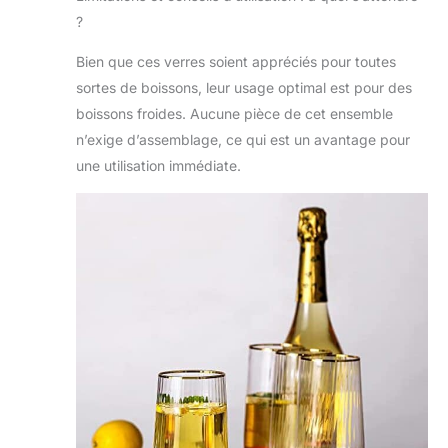
grande variété de
?
vins, champagnes,
cocktails, etc. Taille
Bien que ces verres soient appréciés pour toutes
parfaite et facile à
sortes de boissons, leur usage optimal est pour des
tenir : notre grande
boissons froides. Aucune pièce de cet ensemble
flûte à champagne
est conçue avec des
n’exige d’assemblage, ce qui est un avantage pour
rayures verticales qui,
une utilisation immédiate.
couplées à leur
légèreté, offrent une
prise en main
confortable et sûre.
Ces magnifiques
flûtes à champagne
peuvent contenir 500
ml de votre boisson
préférée. Et ils
conserveront leur
charme élégant même
à long terme. Cadeau
idéal pour vos