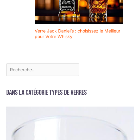
verres à vin est une
dégustation de vin
excellente idée de
et de champagne!
cadeau pour toutes les
occasions. Verre sans
pied. Dimensions du
verre : 11 x 9 cm - 480 ml
Verre Jack Daniel’s : choisissez le Meilleur
pour Votre Whisky
Dans la catégorie Types de verres