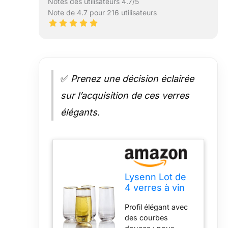
Notes des utilisateurs 4.7/5
Note de 4.7 pour 216 utilisateurs
✅
Prenez une décision éclairée
sur l’acquisition de ces verres
élégants.
Lysenn Lot de
4 verres à vin
sans pied –
Profil élégant avec
Verres soufflés
des courbes
à la main pour