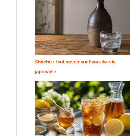
Shōchū : tout savoir sur l’eau-de-vie
japonaise