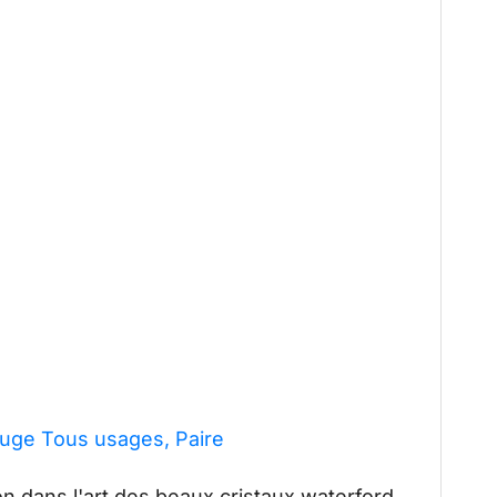
uge Tous usages, Paire
n dans l'art des beaux cristaux waterford