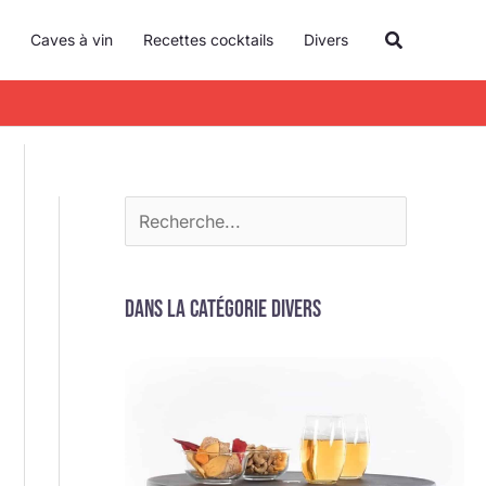
R
Recherche
Caves à vin
Recettes cocktails
Divers
e
c
h
e
r
c
h
e
Dans la catégorie Divers
r