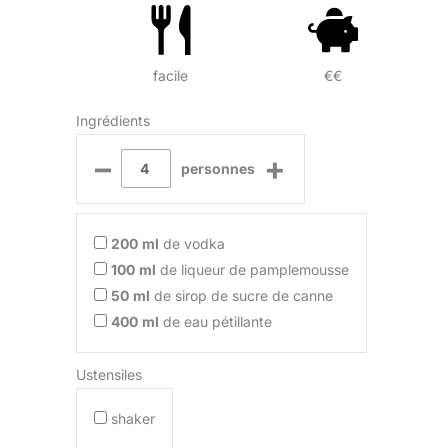
facile
€€
Ingrédients
–
+
personnes
200
ml
de vodka
100
ml
de liqueur de pamplemousse
50
ml
de sirop de sucre de canne
400
ml
de eau pétillante
Ustensiles
shaker