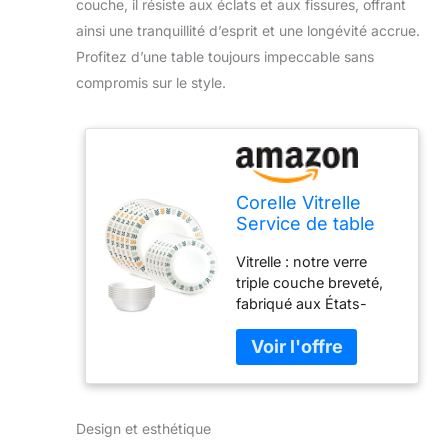
couche, il résiste aux éclats et aux fissures, offrant
ainsi une tranquillité d’esprit et une longévité accrue.
Profitez d’une table toujours impeccable sans
compromis sur le style.
Corelle Vitrelle
Service de table
en verre 18 pièces
Vitrelle : notre verre
pour 6 personnes,
triple couche breveté,
triple couche
fabriqué aux États-
résistant aux
Unis, offre une
éclats et aux
résistance et une
fissures
légèreté inégalées, ce
qui en fait un choix
fiable pour le style et la
Design et esthétique
praticité. Lot de 18