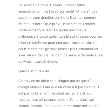
pièces : comprend 6
Le service de table *Corelle Vitrelle* attire
assiettes plates de 26,4
cm, 6 assiettes à
immédiatement l’œil avec son motif *Anders*. Les
apéritif de 17,5 cm et 6
assiettes sont décrites par les utilisateurs comme
bols à soupe/céréales
étant plus belles que prévu, brillantes et lustrées.
de 510,3 g. Cet
Cette esthétique raffinée ajoute une touche
ensemble a tout ce
dont vous avez besoin
d’élégance à toute table, qu’elle soit dressée pour un
pour un service de
dîner en famille ou pour une occasion spéciale. La
table complet de 6
couleur et le design sont pensés pour s’harmoniser
personnes, et il est livré
avec divers décors, rendant ce service de table aussi
avec le style classique
polyvalent qu’esthétique.
Corelle Facile à nettoyer
: le verre solide et non
Qualité et durabilité
poreux résiste à la
rétention des odeurs
Ce service de table se distingue par sa qualité
alimentaires et à
l'adhérence, assurant
exceptionnelle. Fabriqué en verre à triple couche, il
un nettoyage facile et
est particulièrement résistant aux éclats et aux
impeccable. S'empile
fissures. Les utilisateurs parlent d’un produit qui
proprement dans les
semble durable, capable de durer toute une vie. Ce
lave-vaisselle et les