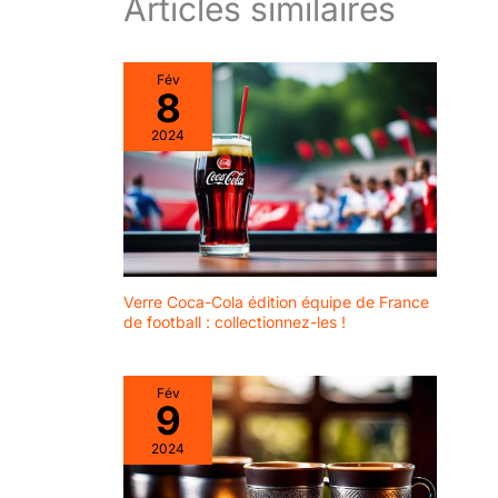
Articles similaires
Fév
8
2024
Verre Coca-Cola édition équipe de France
de football : collectionnez-les !
Fév
9
2024