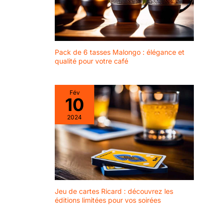
Pack de 6 tasses Malongo : élégance et
qualité pour votre café
Fév
10
2024
Jeu de cartes Ricard : découvrez les
éditions limitées pour vos soirées