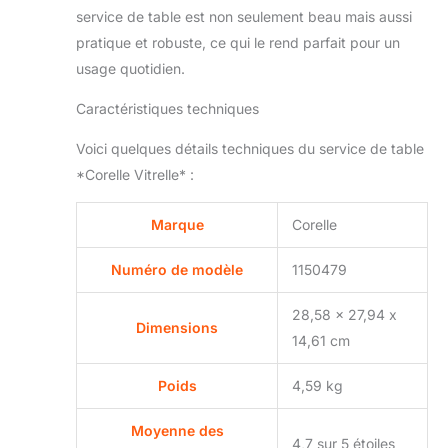
service de table est non seulement beau mais aussi
armoires, offrant une
commodité optimale à
pratique et robuste, ce qui le rend parfait pour un
votre routine de
usage quotidien.
cuisine. Style frais :
l'approche minimaliste
Caractéristiques techniques
de Corelle grâce à son
design net, lumineux et
Voici quelques détails techniques du service de table
amusant apporte une
*Corelle Vitrelle* :
esthétique intemporelle
à cet ensemble de
Marque
Corelle
vaisselle qui se marie
avec la plupart des
occasions. CORELLE
Numéro de modèle
1150479
C'est la marque
nationale n°1 de
28,58 x 27,94 x
Dimensions
vaisselle : connue,
14,61 cm
aimée et fiable depuis
des générations.
Poids
4,59 kg
Source : The NPD
Group / Retail Tracking
Moyenne des
Service, ventes en
4,7 sur 5 étoiles