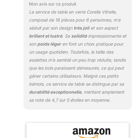
poreux résiste à la
Mon avis sur ce produit
rétention des odeurs
Le service de table en verre Corelle Vitrelle,
alimentaires et à
composé de 18 pièces pour 6 personnes, m’a
l'adhérence, assurant
séduit par son design
très joli
et son aspect
un nettoyage facile et
impeccable. S'empile
brillant et lustré
. Sa
solidité
impressionnante et
proprement dans les
son
poids léger
en font un choix pratique pour
lave-vaisselle et les
un usage quotidien. Toutefois, la taille des
armoires, offrant une
assiettes m’a semblé un peu trop réduite, tandis
commodité optimale à
que les bols paraissent démesurés, ce qui peut
votre routine de
cuisine. Style frais :
gêner certains utilisateurs. Malgré ces petits
l'approche minimaliste
bémols, ce service de table se distingue par sa
de Corelle grâce à son
durabilité exceptionnelle
, méritant amplement
design net, lumineux et
sa note de 4,7 sur 5 étoiles en moyenne.
amusant apporte une
esthétique intemporelle
à cet ensemble de
vaisselle qui se marie
avec la plupart des
occasions. CORELLE