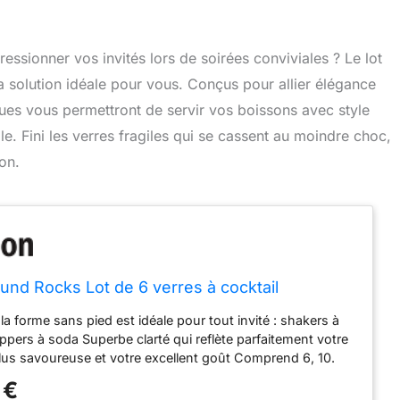
essionner vos invités lors de soirées conviviales ? Le lot
a solution idéale pour vous. Conçus pour allier élégance
iques vous permettront de servir vos boissons avec style
e. Fini les verres fragiles qui se cassent au moindre choc,
on.
und Rocks Lot de 6 verres à cocktail
la forme sans pied est idéale pour tout invité : shakers à
sippers à soda Superbe clarté qui reflète parfaitement votre
lus savoureuse et votre excellent goût Comprend 6, 10.
rres de 141,7 g (3. 63,5 cm de diamètre x 7,6 cm. Hauteur :
 €
produits internationaux ont des termes distincts, ils sont