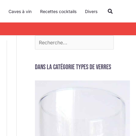
R
Recherche
Caves à vin
Recettes cocktails
Divers
e
c
h
e
r
c
Dans la catégorie Types de verres
h
e
r