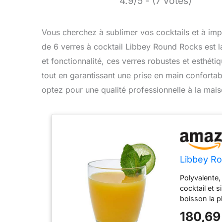
4.9/5 - (7 votes)
Vous cherchez à sublimer vos cocktails et à impr
de 6 verres à cocktail Libbey Round Rocks est l
et fonctionnalité, ces verres robustes et esthét
tout en garantissant une prise en main confortabl
optez pour une qualité professionnelle à la mais
Libbey Ro
Polyvalente, 
cocktail et 
boisson la p
Verres à pie
180,69
12,7 cm Les 