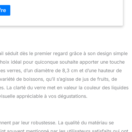
étranger et peuvent différer des produits locaux, y compris
 l'âge et la langue du produit, l'étiquetage ou les
l séduit dès le premier regard grâce à son design simple
 choix idéal pour quiconque souhaite apporter une touche
 Ces verres, d’un diamètre de 8,3 cm et d’une hauteur de
riété de boissons, qu’il s’agisse de jus de fruits, de
 La clarté du verre met en valeur la couleur des liquides
visuelle appréciable à vos dégustations.
nent par leur robustesse. La qualité du matériau se
nt souvent mentionné par les utilisateurs satisfaits qui ont