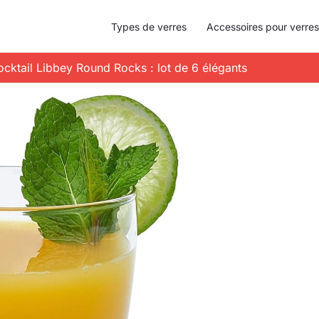
Types de verres
Accessoires pour verres
cocktail Libbey Round Rocks : lot de 6 élégants