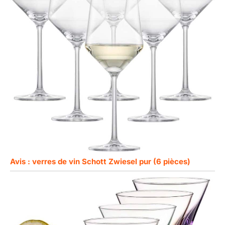
Avis : verres de vin Schott Zwiesel pur (6 pièces)