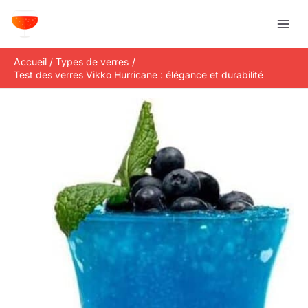
Aller
R
au
e
contenu
c
Accueil
Types de verres
h
Test des verres Vikko Hurricane : élégance et durabilité
e
r
c
h
e
r