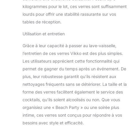
Pina Coladas ? Daquiris
kilogrammes pour le lot, ces verres sont suffisamment
? Bloody Mary ? Ces
lourds pour offrir une stabilité rassurante sur vos
verres fonctionnent
tables de réception.
pour tous Utilisez nos
verres à pied ouragan
Utilisation et entretien
pour contenir toutes
vos boissons d'été
Grâce à leur capacité à passer au lave-vaisselle,
glacées préférées, pour
l’entretien de ces verres Vikko est des plus simples.
siroter une bière corsée
avec style, ou pour
Les utilisateurs apprécient cette fonctionnalité qui
présenter le cocktail
permet de gagner du temps après un événement. De
tropical qui vous plaira.
plus, leur robustesse garantit qu’ils résistent aux
C'est une façon
nettoyages fréquents sans se détériorer. La taille et la
amusante de boire de
forme des verres facilitent également le service des
l'eau, du jus ou de la
limonade Ensemble de
cocktails, qu’ils soient alcoolisés ou non. Que vous
2 pièces : rassemblez
organisiez une « Beach Party » ou une soirée plus
des amis et laissez le
intime, ces verres sont conçus pour répondre à vos
plaisir commencer. Ces
besoins avec style et efficacité.
verres ouragan sont
exactement ce dont