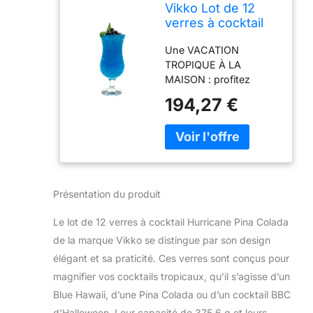
Vikko Lot de 12
verres à cocktail
Hurricane Pina
Une VACATION
Colada, 375,6 g,
TROPIQUE À LA
durables qui
MAISON : profitez
passent au lave-
d'une touche des îles
vaisselle
194,27 €
sans quitter votre porte
d'entrée. Avec nos
verres ouragan de
forme classique, il est
facile de recréer
l'énergie pulsante de
Présentation du produit
votre centre tropical
préféré. Mélangez votre
Le lot de 12 verres à cocktail Hurricane Pina Colada
boisson tiki préférée,
de la marque Vikko se distingue par son design
versez-la dans votre
nouveau verre et vous
élégant et sa praticité. Ces verres sont conçus pour
aurez l'impression de
magnifier vos cocktails tropicaux, qu’il s’agisse d’un
vous détendre sur la
Blue Hawaii, d’une Pina Colada ou d’un cocktail BBC
plage lorsque vous
d’Halloween. Leur capacité de 375,6 g et leurs