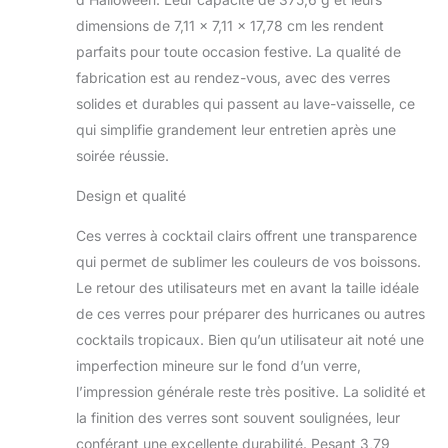
buvez votre cocktail
Construit pour durer :
dimensions de 7,11 x 7,11 x 17,78 cm les rendent
nos verres disposent
parfaits pour toute occasion festive. La qualité de
d'une tige épaisse et
fabrication est au rendez-vous, avec des verres
d'une base pour éviter
solides et durables qui passent au lave-vaisselle, ce
les déversements et les
débordements, et d'un
qui simplifie grandement leur entretien après une
bol qui est élégamment
soirée réussie.
fin, mais durablement
épais, de sorte que
Design et qualité
vous pouvez siroter
avec style sans vous
Ces verres à cocktail clairs offrent une transparence
soucier que votre verre
qui permet de sublimer les couleurs de vos boissons.
se brise de chaque
Le retour des utilisateurs met en avant la taille idéale
choc léger. Conçu pour
de ces verres pour préparer des hurricanes ou autres
durer pendant des
années de fêtes et de
cocktails tropicaux. Bien qu’un utilisateur ait noté une
soirées d'été
imperfection mineure sur le fond d’un verre,
paresseuses passées à
l’impression générale reste très positive. La solidité et
siroter votre boisson
la finition des verres sont souvent soulignées, leur
préférée sur la terrasse.
Lunettes polyvalentes :
conférant une excellente durabilité. Pesant 3,79