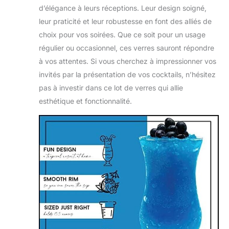
les choses que vous
d’élégance à leurs réceptions. Leur design soigné,
aimez. Comme profiter
leur praticité et leur robustesse en font des alliés de
d'un autre plaisir
tropical glacé dans vos
choix pour vos soirées. Que ce soit pour un usage
nouveaux verres à
régulier ou occasionnel, ces verres sauront répondre
cocktail
à vos attentes. Si vous cherchez à impressionner vos
invités par la présentation de vos cocktails, n’hésitez
pas à investir dans ce lot de verres qui allie
esthétique et fonctionnalité.