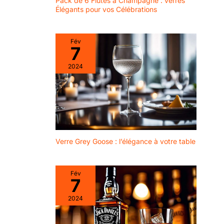
Pack de 6 Flûtes à Champagne : verres
le lave-vaisselle et de
Élégants pour vos Célébrations
laisser la machine
fonctionner sa magie.
Vous donne plus de
Fév
temps à passer avec
7
les personnes que
vous aimez, en faisant
2024
les choses que vous
aimez. Comme profiter
d'un autre plaisir
tropical glacé dans vos
nouveaux verres à
cocktail
Verre Grey Goose : l’élégance à votre table
Fév
7
2024