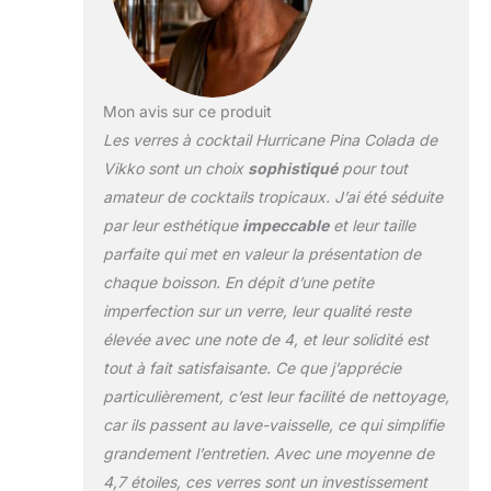
d'une tige épaisse et
d'une base pour éviter
les déversements et les
débordements, et d'un
Mon avis sur ce produit
bol qui est élégamment
fin, mais durablement
Les verres à cocktail Hurricane Pina Colada de
épais, de sorte que
Vikko sont un choix
sophistiqué
pour tout
vous pouvez siroter
amateur de cocktails tropicaux. J’ai été séduite
avec style sans vous
par leur esthétique
impeccable
et leur taille
soucier que votre verre
se brise de chaque
parfaite qui met en valeur la présentation de
choc léger. Conçu pour
chaque boisson. En dépit d’une petite
durer pendant des
imperfection sur un verre, leur qualité reste
années de fêtes et de
élevée avec une note de 4, et leur solidité est
soirées d'été
paresseuses passées à
tout à fait satisfaisante. Ce que j’apprécie
siroter votre boisson
particulièrement, c’est leur facilité de nettoyage,
préférée sur la terrasse.
car ils passent au lave-vaisselle, ce qui simplifie
Lunettes polyvalentes :
grandement l’entretien. Avec une moyenne de
Pina Coladas ? Daquiris
? Bloody Mary ? Ces
4,7 étoiles, ces verres sont un investissement