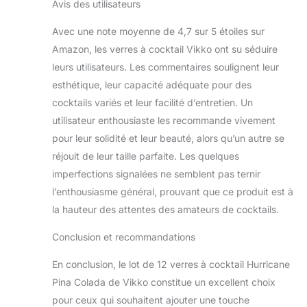
Avis des utilisateurs
vous avez besoin pour
jouer à vos jeux
Avec une note moyenne de 4,7 sur 5 étoiles sur
préférés avec style. Ils
Amazon, les verres à cocktail Vikko ont su séduire
sont amusants et
passionnants et sont
leurs utilisateurs. Les commentaires soulignent leur
livrés en lot de 12, il y a
esthétique, leur capacité adéquate pour des
donc beaucoup de
cocktails variés et leur facilité d’entretien. Un
choses à emporter.
utilisateur enthousiaste les recommande vivement
Contenance : 375,6 g.
Passe au lave-vaisselle
pour leur solidité et leur beauté, alors qu’un autre se
: évitez le nettoyage.
réjouit de leur taille parfaite. Les quelques
Lorsque vous avez fini
imperfections signalées ne semblent pas ternir
de boire, il suffit de
l’enthousiasme général, prouvant que ce produit est à
mettre vos verres dans
le lave-vaisselle et de
la hauteur des attentes des amateurs de cocktails.
laisser la machine
fonctionner sa magie.
Conclusion et recommandations
Vous donne plus de
En conclusion, le lot de 12 verres à cocktail Hurricane
temps à passer avec
les personnes que
Pina Colada de Vikko constitue un excellent choix
vous aimez, en faisant
pour ceux qui souhaitent ajouter une touche