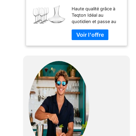
décanteurs en
Haute qualité grâce à
verre
Teqton Idéal au
quotidien et passe au
lave-vaisselle Style
basique Capacité du
décanteur : 0,75 l (2 l
de volume plein).
Contenance utile du
verre à vin rouge 180 ml
(460 ml plein volume).