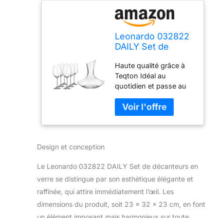
Leonardo 032822
DAILY Set de
décanteurs en
Haute qualité grâce à
verre
Teqton Idéal au
quotidien et passe au
lave-vaisselle Style
basique Capacité du
décanteur : 0,75 l (2 l
de volume plein).
Contenance utile du
Design et conception
verre à vin rouge 180 ml
(460 ml plein volume).
Le Leonardo 032822 DAILY Set de décanteurs en
verre se distingue par son esthétique élégante et
raffinée, qui attire immédiatement l’œil. Les
dimensions du produit, soit 23 x 32 x 23 cm, en font
un élément imposant mais harmonieux sur toute