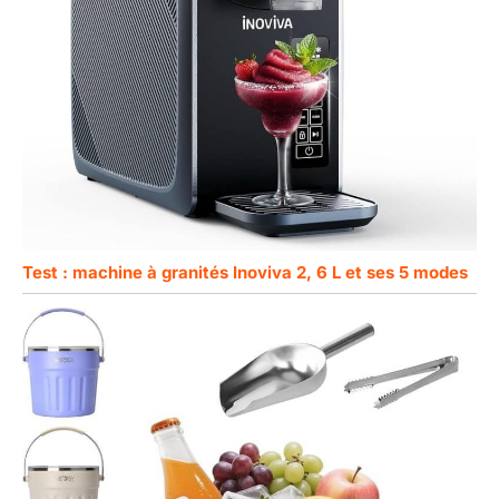
Test : machine à granités Inoviva 2, 6 L et ses 5 modes