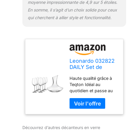
moyenne impressionnante de 4,9 sur 5 étoiles.
En somme, il s’agit d’un choix solide pour ceux
qui cherchent à allier style et fonctionnalité.
Leonardo 032822
DAILY Set de
décanteurs en
Haute qualité grâce à
verre
Teqton Idéal au
quotidien et passe au
lave-vaisselle Style
basique Capacité du
décanteur : 0,75 l (2 l
de volume plein).
Contenance utile du
Découvrez d’autres décanteurs en verre
verre à vin rouge 180 ml