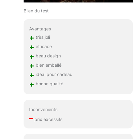
Bilan du test
Avantages
+
très joli
+
efficace
+
beau design
+
bien emballé
+
idéal pour cadeau
+
bonne qualité
Inconvénients
–
prix excessifs