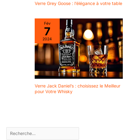
Verre Grey Goose : l’élégance à votre table
Fév
7
2024
Verre Jack Daniel’s : choisissez le Meilleur
pour Votre Whisky