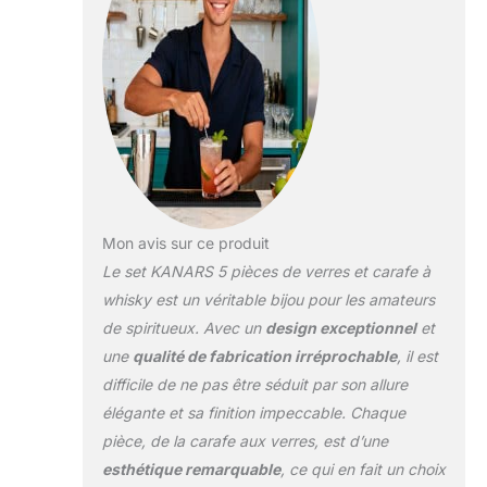
boissons alcoolisées
dans les verres à
l’ancienne qui ont été
magistralement conçus
dans un design de belle
tournure classique,
avec distinctif lumière
réfléchissante
cristallines détaillant.
Perfect pour les
Mon avis sur ce produit
réceptions officielles et
d’usage quotidien ;
Le set KANARS 5 pièces de verres et carafe à
servir et les faire griller
whisky est un véritable bijou pour les amateurs
votre plus chère
de spiritueux. Avec un
design exceptionnel
et
whisky, bourbon et
une
qualité de fabrication irréprochable
, il est
scotch dans le style
avec cette carafe de vin
difficile de ne pas être séduit par son allure
à une pendaison de
élégante et sa finition impeccable. Chaque
crémaillère, mariage ou
pièce, de la carafe aux verres, est d’une
retraite fonctions. 100
esthétique remarquable
, ce qui en fait un choix
% sans plomb. SIP,