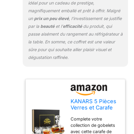
poings fermés sachant
idéal pour un cadeau de prestige,
que votre boisson
magnifiquement emballé et prêt à offrir. Malgré
préférée n’est pas
un
prix un peu élevé
, l’investissement se justifie
contenue par le plomb
par la
beauté
et l’
efficacité
du produit, qui
comme les autres
verres de whisky de
passe aisément du rangement au réfrigérateur à
qualité médiocre.
la table. En somme, ce coffret est une valeur
Donner votre whisky le
sûre pour qui souhaite allier plaisir visuel et
respect approprié en le
dégustation raffinée.
versant dans un verre
qui tient à jour votre
profil de toute la saveur
des alcools. KANARS
whisky coffret est un
cadeau majestueux
compléter n’importe
KANARS 5 Pièces
quel style. Avec un
Verres et Carafe
entretien facile main
Whisky, Décanter
laver ou de lave-
Complete votre
Cristal, 750 ml
vaisselle, cet ensemble
collection de gobelets
Bouteille avec 4x
de verrerie de whisky
avec cette carafe de
260 ml Verre à