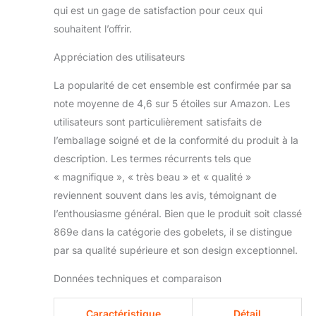
vaisselle, cet ensemble
qui est un gage de satisfaction pour ceux qui
de verrerie de whisky
souhaitent l’offrir.
est sûr d’être un
précieux héritage qui
Appréciation des utilisateurs
est long à se rappeler.
La popularité de cet ensemble est confirmée par sa
note moyenne de 4,6 sur 5 étoiles sur Amazon. Les
utilisateurs sont particulièrement satisfaits de
l’emballage soigné et de la conformité du produit à la
description. Les termes récurrents tels que
« magnifique », « très beau » et « qualité »
reviennent souvent dans les avis, témoignant de
l’enthousiasme général. Bien que le produit soit classé
869e dans la catégorie des gobelets, il se distingue
par sa qualité supérieure et son design exceptionnel.
Données techniques et comparaison
Caractéristique
Détail