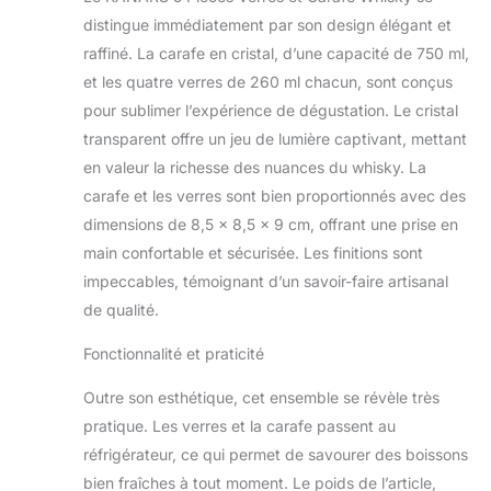
vraiment apprécié
distingue immédiatement par son design élégant et
lorsque servi de cette
carafe élégante de
raffiné. La carafe en cristal, d’une capacité de 750 ml,
boissons alcoolisées
et les quatre verres de 260 ml chacun, sont conçus
dans les verres à
pour sublimer l’expérience de dégustation. Le cristal
l’ancienne qui ont été
transparent offre un jeu de lumière captivant, mettant
magistralement conçus
dans un design de belle
en valeur la richesse des nuances du whisky. La
tournure classique,
carafe et les verres sont bien proportionnés avec des
avec distinctif lumière
dimensions de 8,5 x 8,5 x 9 cm, offrant une prise en
réfléchissante
main confortable et sécurisée. Les finitions sont
cristallines détaillant.
Perfect pour les
impeccables, témoignant d’un savoir-faire artisanal
réceptions officielles et
de qualité.
d’usage quotidien ;
servir et les faire griller
Fonctionnalité et praticité
votre plus chère
whisky, bourbon et
Outre son esthétique, cet ensemble se révèle très
scotch dans le style
pratique. Les verres et la carafe passent au
avec cette carafe de vin
réfrigérateur, ce qui permet de savourer des boissons
à une pendaison de
bien fraîches à tout moment. Le poids de l’article,
crémaillère, mariage ou