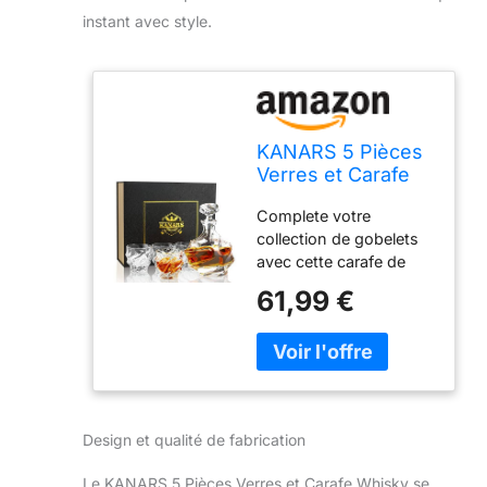
instant avec style.
KANARS 5 Pièces
Verres et Carafe
Whisky, Décanter
Complete votre
Cristal, 750 ml
collection de gobelets
Bouteille avec 4x
avec cette carafe de
260 ml Verre à
whisky cristal définie.
Whiskey pour
61,99 €
L’ensemble comprend
Scotch, Cognac,
une carafe intemporel
Martini, Whisky,
750 ml et 4 verre de
Belle Boîte Cadeau
whisky cristal
sophistiqué 260 ml
lunettes tous offrant
Design et qualité de fabrication
une élégance classique.
Drinks êtes sûr d’être
Le KANARS 5 Pièces Verres et Carafe Whisky se