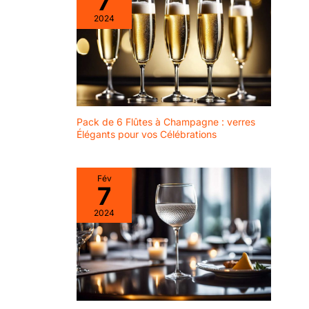
7
style lors de la fête des
2024
papy. Cadeau fête des
papy: À la recherche d'un
cadeau fête des papy?
Offrez un coffret whisky
cadeau homme
comprenant carafe
whisky et verre a whisky
personnalisé, un cadeau
papy qui impressionnera
par son élégance. Idéal
Pack de 6 Flûtes à Champagne : verres
pour fete des grand pere
Cadeaux homme
Élégants pour vos Célébrations
personnalisés: Notre
coffret cadeau homme
inclut une carafe vin
gravée et verre
Fév
personnalisable. Parfait
7
pour un cadeau original
homme ou un cadeau noel
2024
homme, il séduira tous les
amateurs de whisky.