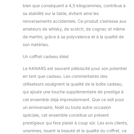
retraite fonctions. 100
bien que conséquent à 4,5 kilogrammes, contribue à
% sans plomb. SIP,
sa stabilité sur la table, évitant ainsi les
poings fermés sachant
renversements accidentels. Ce produit s’adresse aux
que votre boisson
amateurs de whisky, de scotch, de cognac et même
préférée n’est pas
contenue par le plomb
de martini, grâce à sa polyvalence et à la qualité de
comme les autres
son matériau.
verres de whisky de
qualité médiocre.
Un coffret cadeau idéal
Donner votre whisky le
respect approprié en le
Le KANARS est souvent plébiscité pour son potentiel
versant dans un verre
en tant que cadeau. Les commentaires des
qui tient à jour votre
utilisateurs soulignent la qualité de la boîte cadeau,
profil de toute la saveur
qui ajoute une touche supplémentaire de prestige à
des alcools. KANARS
whisky coffret est un
cet ensemble déjà impressionnant. Que ce soit pour
cadeau majestueux
un anniversaire, Noël ou toute autre occasion
compléter n’importe
spéciale, cet ensemble constitue un présent
quel style. Avec un
prestigieux qui fera plaisir à coup sûr. Les avis clients,
entretien facile main
unanimes, louent la beauté et la qualité du coffret, ce
laver ou de lave-