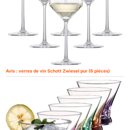
Avis : verres de vin Schott Zwiesel pur (6 pièces)