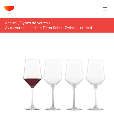
Aller
R
au
e
contenu
c
Accueil
Types de verres
h
Avis : verres en cristal Tritan Schott Zwiesel, lot de 4
e
r
c
h
e
r