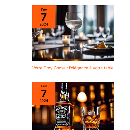
ASSURÉE】GLASKEY
propose un ensemble de
Fév
4 verres à whisky de
7
qualité supérieure. Ces
verres sont
soigneusement emballés à
2024
l'aide d'un coton perlé
moulé en EPE et d'une
boîte et sont
soigneusement protégés
et expédiés. Cependant,
dans tous les cas, si les
verres à gin arrivent
endommagés, veuillez
nous contacter pour un
remplacement ou un
Verre Grey Goose : l’élégance à votre table
remboursement.
Fév
7
2024