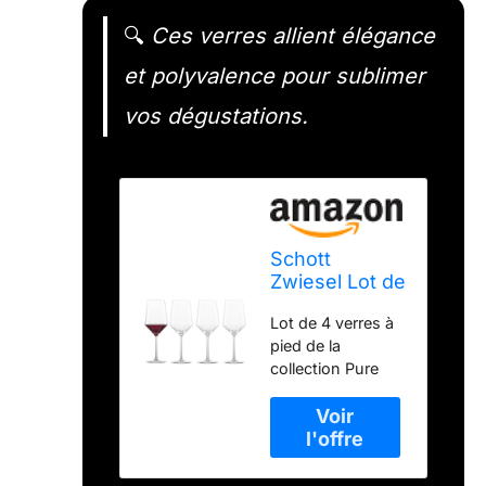
🔍
Ces verres allient élégance
et polyvalence pour sublimer
vos dégustations.
Schott
Zwiesel Lot de
4 verres à
Lot de 4 verres à
pied en cristal
pied de la
Tritan - Verres
collection Pure
à vin rouge ou
pour une
blanc - 516 ml
utilisation avec
des vins blancs et
rouges corsés -
Capacité : 516 ml