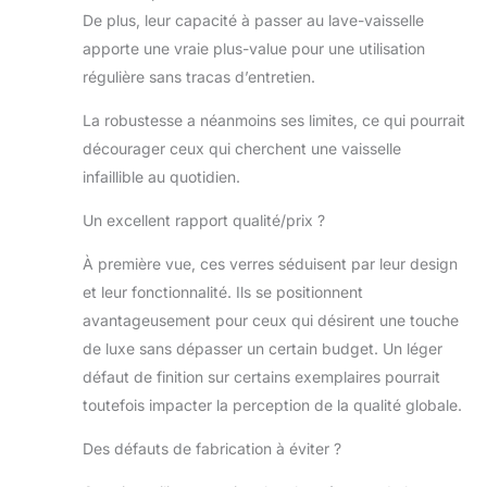
au lave-vaisselle -
De plus, leur capacité à passer au lave-vaisselle
Ne pas appuyer
apporte une vraie plus-value pour une utilisation
fermement sur les
régulière sans tracas d’entretien.
dents du lave-
vaisselle - Ne pas
La robustesse a néanmoins ses limites, ce qui pourrait
tourner le manche
décourager ceux qui cherchent une vaisselle
et le bol tout en
maintenant l'un
infaillible au quotidien.
ou l'autre serré.
Fabriqué en
Un excellent rapport qualité/prix ?
Allemagne.
Variétés de vins
À première vue, ces verres séduisent par leur design
recommandées :
et leur fonctionnalité. Ils se positionnent
Cabernet
avantageusement pour ceux qui désirent une touche
Sauvignon,
de luxe sans dépasser un certain budget. Un léger
Bourgogne,
défaut de finition sur certains exemplaires pourrait
Merlot, Syrah,
Zinfandel, Malbec,
toutefois impacter la perception de la qualité globale.
Barolo,
Chardonnay,
Des défauts de fabrication à éviter ?
Viognier.