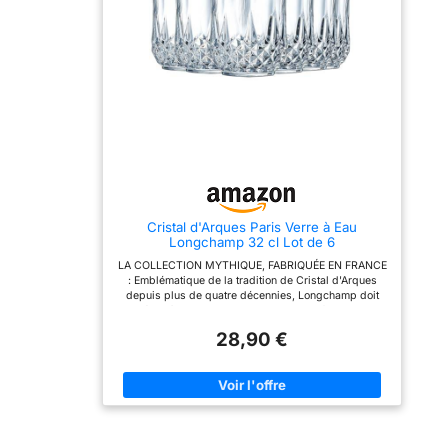
Variétés de vins
BASE - La forme élancée
pour les occasions
et la fine connexion du
formelles et informelles.
recommandées :
pied avec le calice et la
【VERRES EN CRISTAL
Cabernet
base raviront les amateurs
SANS PLOMB
de minimalisme et de
PREMIUM】Nos verres à
Sauvignon,
simplicité élégante.
rhum sont les meilleurs
Bourgogne,
VOLUME TOTAL DE 550
verres en cristal sans
Merlot, Syrah,
ML - Ce verre
plomb ultra clairs, bien
parfaitement transparent
fabriqués et parfaits pour
Zinfandel,
possède un volume total
être tenus à la main. La
Malbec, Barolo,
de 550 ml et une capacité
haute qualité, le design
utile de 490 ml, une
élégant et la forme
Chardonnay,
hauteur de 240 mm et un
arrondie du fond rendent
Viognier.
diamètre de 99 mm. Sa
ces verres à long shot
grande contenance et la
uniques. Leur grand
Cristal d'Arques Paris Verre à Eau
forme originale de son
diamètre, leurs parois
Longchamp 32 cl Lot de 6
calice assurent un contact
épaisses et leur base
optimal entre le vin et l'air,
lourde permettent de
LA COLLECTION MYTHIQUE, FABRIQUÉE EN FRANCE
libérant ainsi ses arômes
maintenir les boules de
: Emblématique de la tradition de Cristal d'Arques
uniques. KROSNO,
glace et de garder les
depuis plus de quatre décennies, Longchamp doit
FABRICANT DE VERRE
boissons au chaud.
son éclat à ses innombrables moulures façon pointe
EUROPÉEN, est un
【VERRES À WHISKEY
de diamant, et son succès à sa silhouette ultra-
fabricant de verre
AVEC GRANDES JETÉES】
28,90 €
féminine. Précieuse comme un bijou, elle irradie les
européen de renom,
Nos 4 longs verres à
tables de fêtes du monde entier. Verres conçus,
spécialisé dans la
whisky peuvent facilement
développés et fabriqués en France. BRILLANCE ET
production de
contenir de gros palets de
TRANSPARENCE INCOMPARABLES : Cristal d'Arques
magnifiques objets en
hockey ou des glaçons.
a développé le Kwarx, aux performances
verre pour la maison à
Appréciez le merveilleux
exceptionnelles. Sa brillance demeure intacte, même
travers le monde. Notre
arôme de votre whisky
après 3 000 passages au lave-vaisselle. La
verre est d'une qualité
préféré dans un verre à
transparence du Kwarx est totale, elle permet de