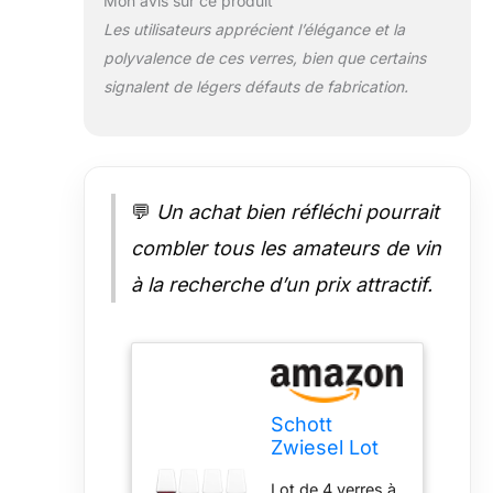
Mon avis sur ce produit
excellent
Les utilisateurs apprécient l’élégance et la
équilibre. Passe
polyvalence de ces verres, bien que certains
au lave-vaisselle
- Ne pas appuyer
signalent de légers défauts de fabrication.
fermement sur
les dents du
lave-vaisselle -
Ne pas tourner le
manche et le bol
💬
Un achat bien réfléchi pourrait
tout en
maintenant l'un
combler tous les amateurs de vin
ou l'autre serré.
à la recherche d’un prix attractif.
Fabriqué en
Allemagne.
Variétés de vins
recommandées :
Cabernet
Sauvignon,
Schott
Bourgogne,
Zwiesel Lot
Merlot, Syrah,
de 4 verres à
Zinfandel,
Lot de 4 verres à