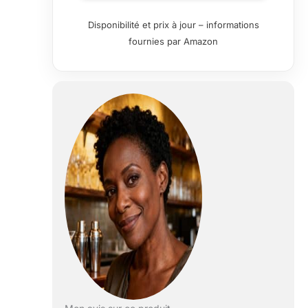
ml - Hauteur :
Disponibilité et prix à jour – informations
24,4 cm -
fournies par Amazon
Largeur : 9,1 cm.
Cristal Tritan :
titane et oxyde
de zirconium
sans plomb,
incassable,
résistant aux
rayures, résistant
aux chocs
thermiques,
breveté.
Collection pure -
Haute mode et
conçu avec des
lignes nettes et
claires pour un
look géométrique
; hauteur
modérée et