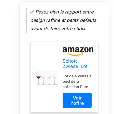
✅
Pesez bien le rapport entre
design raffiné et petits défauts
avant de faire votre choix.
Schott
Zwiesel Lot
de 4 verres à
Lot de 4 verres à
pied en cristal
pied de la
Tritan -
collection Pure
Verres à vin
pour une
rouge ou
utilisation avec
blanc - 516 ml
des vins blancs
et rouges corsés
- Capacité : 516