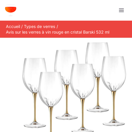
Aller
R
au
e
contenu
c
Accueil
Types de verres
h
Avis sur les verres à vin rouge en cristal Barski 532 ml
e
r
c
h
e
r