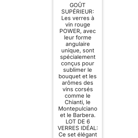
Power Lot de 6,
GOÛT
520ml – Verres
Premium pour Vins
SUPÉRIEUR:
Corsés – Verres
Les verres à
Modernes avec
vin rouge
Design Angulaire
pour un Arôme
POWER, avec
Optimal – Résistant
leur forme
au Lave-Vaisselle et
aux Chocs
angulaire
unique, sont
spécialement
conçus pour
sublimer le
bouquet et les
arômes des
vins corsés
comme le
Chianti, le
Montepulciano
et le Barbera.
LOT DE 6
VERRES IDÉAL:
Ce set élégant