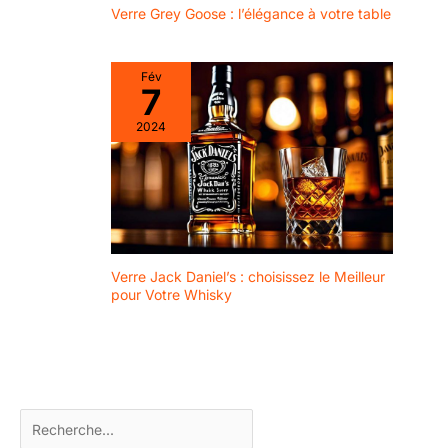
Verre Grey Goose : l’élégance à votre table
Fév
7
2024
Verre Jack Daniel’s : choisissez le Meilleur
pour Votre Whisky