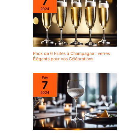
7
2024
Pack de 6 Flûtes à Champagne : verres
Élégants pour vos Célébrations
Fév
7
2024