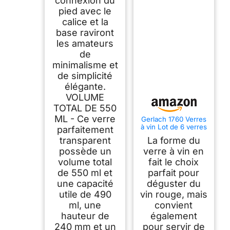
connexion du
pied avec le
calice et la
base raviront
les amateurs
de
minimalisme et
de simplicité
élégante.
VOLUME
TOTAL DE 550
ML - Ce verre
Gerlach 1760 Verres
à vin Lot de 6 verres
parfaitement
à vin rouge 390 ml
transparent
La forme du
Verre à vin rouge
Verre à vin en cristal
possède un
verre à vin en
Passe au lave-
volume total
fait le choix
vaisselle Débit
de 550 ml et
parfait pour
une capacité
déguster du
utile de 490
vin rouge, mais
ml, une
convient
hauteur de
également
240 mm et un
pour servir de