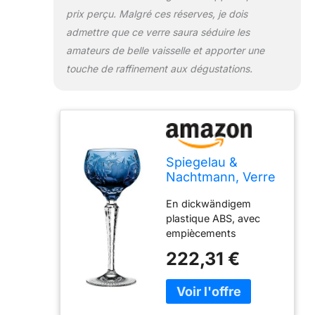
prix perçu. Malgré ces réserves, je dois
admettre que ce verre saura séduire les
amateurs de belle vaisselle et apporter une
touche de raffinement aux dégustations.
Spiegelau &
Nachtmann, Verre
en Cristal, Raisin,
En dickwändigem
Bleu, Roemer
plastique ABS, avec
empiècements
argentés multicolores
222,31 €