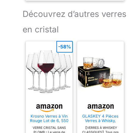
Découvrez d’autres verres
en cristal
-58%
Krosno Verres à Vin
GLASKEY 4 Pièces
Rouge Lot de 6, 550
Verres à Whisky,
ml, Merlot,
320ml Verre a
VERRE CRISTAL SANS
【VERRES À WHISKEY
Collection Avant-
Whiskey en Cristal,
PLOMB – Le verre de
CLASSIQUES】Tous nos