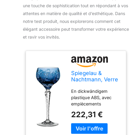
une touche de sophistication tout en répondant à vos
attentes en matière de qualité et d’esthétique. Dans
notre test produit, nous explorerons comment cet
élégant accessoire peut transformer votre expérience
et ravir vos invités.
Spiegelau &
Nachtmann, Verre
en Cristal, Raisin,
En dickwändigem
Bleu, Roemer
plastique ABS, avec
empiècements
argentés multicolores
222,31 €