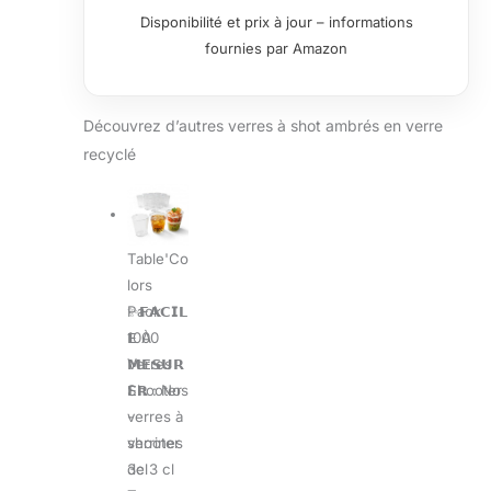
Disponibilité et prix à jour – informations
fournies par Amazon
Découvrez d’autres verres à shot ambrés en verre
recyclé
Table'Co
lors
✨𝗙𝗔𝗖𝗜𝗟
Pack
𝗘 À
1000
𝗠𝗘𝗦𝗨𝗥
Verres
𝗘𝗥 : Nos
Shooter
verres à
-
shooter
verrines
de 3 cl
3cl