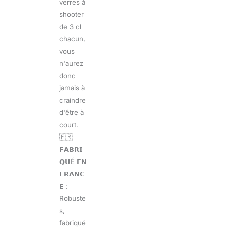
verres à
shooter
de 3 cl
chacun,
vous
n'aurez
donc
jamais à
craindre
d'être à
court.
🇫🇷
𝗙𝗔𝗕𝗥𝗜
𝗤𝗨É 𝗘𝗡
𝗙𝗥𝗔𝗡𝗖
𝗘 :
Robuste
s,
fabriqué