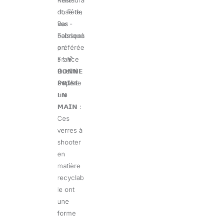
Restaura
dose de
nt, Fête,
vos
Bar -
boissons
Fabriqué
préférée
en
s ! 🍹
France
𝗕𝗢𝗡𝗡𝗘
Qualité
𝗣𝗥𝗜𝗦𝗘
Supérie
𝗘𝗡
ure
𝗠𝗔𝗜𝗡 :
Ces
verres à
shooter
en
matière
recyclab
le ont
une
forme