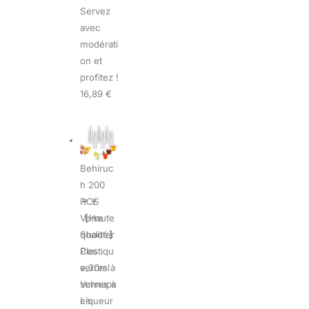
Servez
avec
modérati
on et
profitez !
16,89 €
Behiruc
h 200
🍷🍷
PCS
【Haute
Verre
qualité】
Shooter
Ces
Plastiqu
verres à
e,30ml
schnaps
Verres à
en
Liqueur