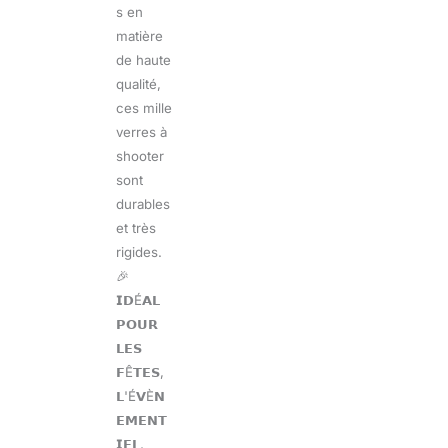
s en
matière
de haute
qualité,
ces mille
verres à
shooter
sont
durables
et très
rigides.
🎉
𝗜𝗗É𝗔𝗟
𝗣𝗢𝗨𝗥
𝗟𝗘𝗦
𝗙Ê𝗧𝗘𝗦,
𝗟'É𝗩È𝗡
𝗘𝗠𝗘𝗡𝗧
𝗜𝗘𝗟,