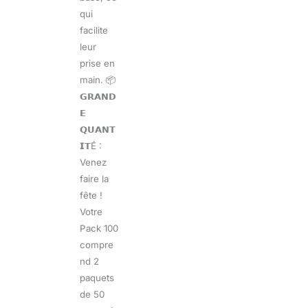
qui
facilite
leur
prise en
main. 📦
𝗚𝗥𝗔𝗡𝗗
𝗘
𝗤𝗨𝗔𝗡𝗧
𝗜𝗧É :
Venez
faire la
fête !
Votre
Pack 100
compre
nd 2
paquets
de 50