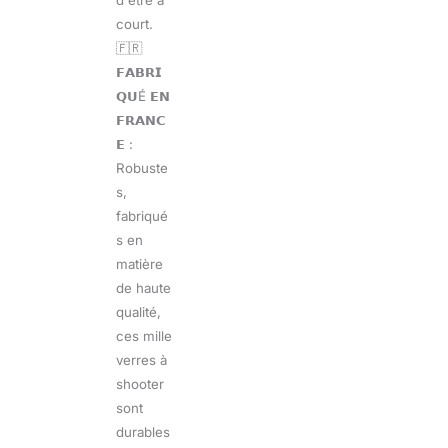
court.
🇫🇷
𝗙𝗔𝗕𝗥𝗜
𝗤𝗨É 𝗘𝗡
𝗙𝗥𝗔𝗡𝗖
𝗘 :
Robuste
s,
fabriqué
s en
matière
de haute
qualité,
ces mille
verres à
shooter
sont
durables