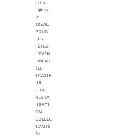
et très
rigides.
🎉
𝗜𝗗É𝗔𝗟
𝗣𝗢𝗨𝗥
𝗟𝗘𝗦
𝗙Ê𝗧𝗘𝗦,
𝗟'É𝗩È𝗡
𝗘𝗠𝗘𝗡𝗧
𝗜𝗘𝗟,
𝗧𝗥𝗔𝗜𝗧𝗘
𝗨𝗥,
𝗖𝗛𝗥,
𝗥𝗘𝗦𝗧𝗔
𝗨𝗥𝗔𝗧𝗜
𝗢𝗡,
𝗖𝗢𝗟𝗟𝗘𝗖
𝗧𝗜𝗩𝗜𝗧É
𝗦 :