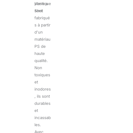
plastique
Verre a
sont
Shot
fabriqué
s à partir
d'un
matériau
PS de
haute
qualité.
Non
toxiques
et
inodores
, ils sont
durables
et
incassab
les.
Avec