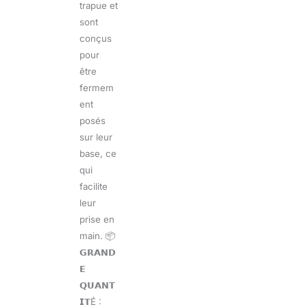
trapue et
sont
conçus
pour
être
fermem
ent
posés
sur leur
base, ce
qui
facilite
leur
prise en
main. 📦
𝗚𝗥𝗔𝗡𝗗
𝗘
𝗤𝗨𝗔𝗡𝗧
𝗜𝗧É :