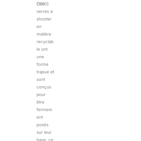
Ces
(1000)
verres à
shooter
en
matière
recyclab
le ont
une
forme
trapue et
sont
conçus
pour
être
fermem
ent
posés
sur leur
base, ce