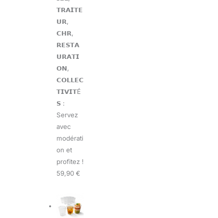
𝗧𝗥𝗔𝗜𝗧𝗘
𝗨𝗥,
𝗖𝗛𝗥,
𝗥𝗘𝗦𝗧𝗔
𝗨𝗥𝗔𝗧𝗜
𝗢𝗡,
𝗖𝗢𝗟𝗟𝗘𝗖
𝗧𝗜𝗩𝗜𝗧É
𝗦 :
Servez
avec
modérati
on et
profitez !
59,90 €