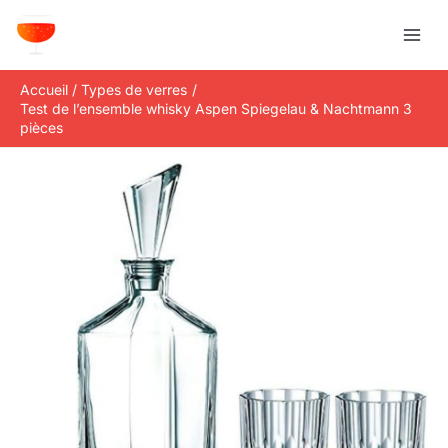
Aller
R
au
e
contenu
c
Accueil
Types de verres
h
Test de l’ensemble whisky Aspen Spiegelau & Nachtmann 3
e
pièces
r
c
h
e
r