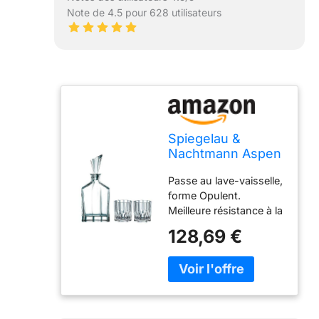
Note de 4.5 pour 628 utilisateurs
Spiegelau &
Nachtmann Aspen
0090024–0 à
Passe au lave-vaisselle,
Whisky Ensemble
forme Opulent.
3 pièces Carafe à
Meilleure résistance à la
décanter et Verres
casse – Brillants et
128,69 €
transparents Gestion
environnementale
certifié