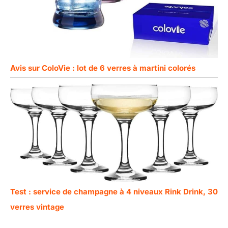
Avis sur ColoVie : lot de 6 verres à martini colorés
Test : service de champagne à 4 niveaux Rink Drink, 30
verres vintage