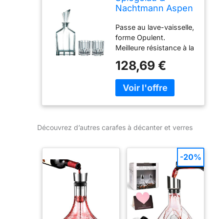
Nachtmann Aspen
0090024–0 à
Passe au lave-vaisselle,
Whisky Ensemble
forme Opulent.
3 pièces Carafe à
Meilleure résistance à la
décanter et Verres
casse – Brillants et
128,69 €
transparents Gestion
environnementale
certifié
Découvrez d’autres carafes à décanter et verres
-20%