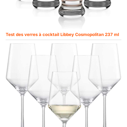
Test des verres à cocktail Libbey Cosmopolitan 237 ml