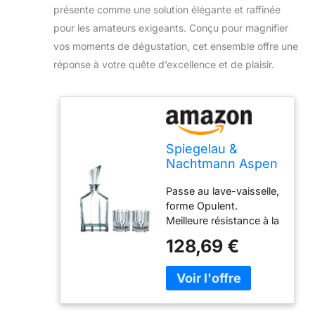
présente comme une solution élégante et raffinée
pour les amateurs exigeants. Conçu pour magnifier
vos moments de dégustation, cet ensemble offre une
réponse à votre quête d’excellence et de plaisir.
Spiegelau &
Nachtmann Aspen
0090024–0 à
Passe au lave-vaisselle,
Whisky Ensemble
forme Opulent.
3 pièces Carafe à
Meilleure résistance à la
décanter et Verres
casse – Brillants et
128,69 €
transparents Gestion
environnementale
certifié