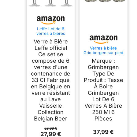
Leffe Lot de 6
verres à bières
transparents 330 ml
Verre à Bière
Leffe officiel
Verres à bière
Grimbergen sur pied
Ce set se
250 ml - 6 pièces
compose de 6
Marque :
verres d'une
Grimbergen
contenance de
Type De
33 Cl Fabriqué
Produit : Tasse
en Belgique en
À Boire
verre résistant
Grimbergen
au Lave
Lot De 6
Vaisselle
Verres À Bière
Collection
250 Ml 6
Belgian Beer
Pièces
28,99 €
37,99 €
27,99 €