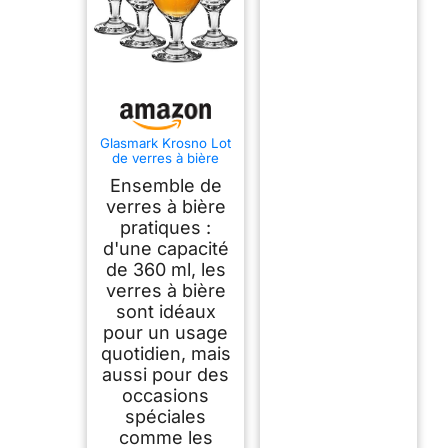
Glasmark Krosno Lot
de verres à bière
0,36 litre Tulipe
Ensemble de
Verre à cocktail
verres à bière
pratiques :
d'une capacité
de 360 ml, les
verres à bière
sont idéaux
pour un usage
quotidien, mais
aussi pour des
occasions
spéciales
comme les