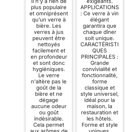
Il n’y a rien de
exigeants.
plus populaire
APPLICATIONS
et omniprésent
: Ce verre à vin
qu’un verre à
élégant
bière. Les
garantira que
verres à jus
chaque dîner
peuvent être
soit unique.
nettoyés
CARACTÉRISTI
facilement et
QUES
en profondeur
PRINCIPALES :
et sont donc
Grande
hygiéniques.
convivialité et
Le verre
fonctionnalité,
n'altère pas le
forme
goût de la
classique et
bière et ne
style universel,
dégage
idéal pour la
aucune odeur
maison, la
ou goût
restauration et
indésirable.
les hôtels.
Cela permet
Forme et style
aux arômes de
uniques.