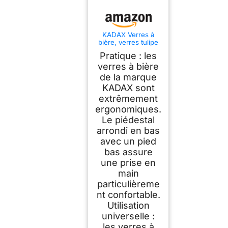
KADAX Verres à
bière, verres tulipe
en verre de haute
Pratique : les
qualité, verres à
bière de 385 ml,
verres à bière
verres à pied en
de la marque
forme de tulipe,
KADAX sont
verres à boisson
pour bière, cocktails
extrêmement
et boissons (385 ml
ergonomiques.
/ Lot de 6, Bertha
Le piédestal
arrondi en bas
avec un pied
bas assure
une prise en
main
particulièreme
nt confortable.
Utilisation
universelle :
les verres à