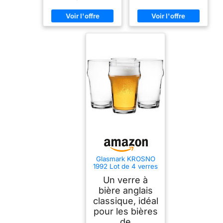
Glasmark KROSNO
1992 Lot de 4 verres
à bière 300 ml
Un verre à
Verres à bière Pils
Stout Ale Verres
bière anglais
pour bière Chope à
classique, idéal
bière Chope à bière
pour les bières
Passe au lave-
vaisselle
de