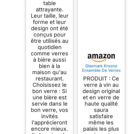
table
attrayante.
Leur taille, leur
forme et leur
design ont été
conçus pour
être utilisés au
quotidien
comme verres
à bière aussi
bien à la
Glasmark Krosno
Ensemble De Verres
maison qu'au
À Bière 0,36 Litre
restaurant.
PRODUIT : Ce
Verres À Bière
Coupe À Bière Pour
Choisissez le
verre à vin au
Craft Beer Bière
bon verre : Si
design original
Tulipe Verre À Bière
une bière est
et en verre de
Verre À Boire Verres
À Cocktail Résistant
servie dans le
haute qualité
Au Lave-Vaisselle 6
bon verre, vos
saura
X 360Ml
invités
satisfaire
l'apprécieront
même les
encore mieux.
palais les plus