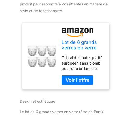
produit peut répondre à vos attentes en matière de
style et de fonctionnalité.
Lot de 6 grands
verres en verre
rétro pour whisky,
Cristal de haute qualité
bourbon, eau,
européen sans plomb
boissons, 355 ml,
pour une brillance et
cristal, fabriqués
une clarté maximales.
en Europe
Design artistique pour
se coordonner joliment
avec n'importe quelle
décoration de table. 9,1
Design et esthétique
cm x 8,9 cm (H x P)
Passe au lave-vaisselle
Le lot de 6 grands verres en verre rétro de Barski
pour plus de confort.