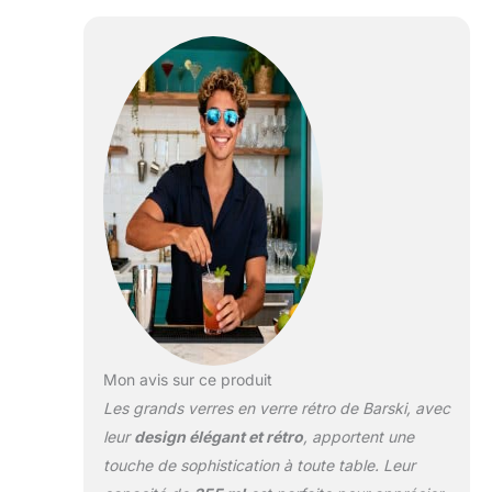
décoration de table. 9,1
cm x 8,9 cm (H x P)
Passe au lave-vaisselle
pour plus de confort.
C'est un cadeau parfait
(dans une jolie boîte
cadeau) ou pour un
usage personnel.
Mon avis sur ce produit
Les grands verres en verre rétro de Barski, avec
leur
design élégant et rétro
, apportent une
touche de sophistication à toute table. Leur