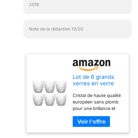
2019
Note de la rédaction 13/20
Lot de 6 grands
verres en verre
rétro pour whisky,
Cristal de haute qualité
bourbon, eau,
européen sans plomb
boissons, 355 ml,
pour une brillance et
cristal, fabriqués
une clarté maximales.
en Europe
Design artistique pour
se coordonner joliment
avec n'importe quelle