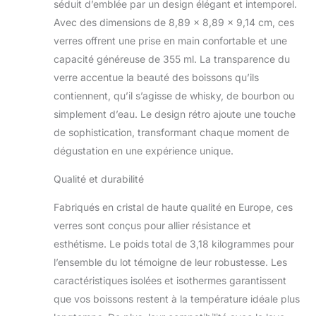
C'est un cadeau parfait
séduit d’emblée par un design élégant et intemporel.
(dans une jolie boîte
Avec des dimensions de 8,89 x 8,89 x 9,14 cm, ces
cadeau) ou pour un
verres offrent une prise en main confortable et une
usage personnel.
capacité généreuse de 355 ml. La transparence du
verre accentue la beauté des boissons qu’ils
contiennent, qu’il s’agisse de whisky, de bourbon ou
simplement d’eau. Le design rétro ajoute une touche
de sophistication, transformant chaque moment de
dégustation en une expérience unique.
Qualité et durabilité
Fabriqués en cristal de haute qualité en Europe, ces
verres sont conçus pour allier résistance et
esthétisme. Le poids total de 3,18 kilogrammes pour
l’ensemble du lot témoigne de leur robustesse. Les
caractéristiques isolées et isothermes garantissent
que vos boissons restent à la température idéale plus