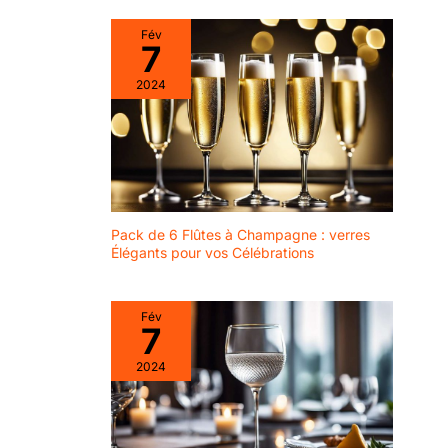
décoration parfaite pour
pourquoi nos verres sont
les fêtes d'anniversaire,
100% recyclables
Fév
les fêtes et les
7
événements en intérieur et
en extérieur. Verres de
2024
style classique : ces
verres à eau de la
collection Watercolor sont
parfaits pour servir de
l'eau, des boissons ou
d'autres boissons
froides. Pratiques et
élégants, les verres à
grappa ont un fond épais
qui garde la boisson
Pack de 6 Flûtes à Champagne : verres
fraîche plus longtemps.
Grâce à sa forme
Élégants pour vos Célébrations
classique, le set de
verres tient bien dans la
main. VERRE DE HAUTE
QUALITÉ RÉSISTANT AU
Fév
LAVE-VAISSELLE : cet
7
ensemble de verres à eau
est fabriqué en verre
2024
sodocalcique, qui ne
contient pas de plomb ou
d'autres métaux lourds.
Ils sont très robustes et
durables. Ils peuvent être
nettoyés en toute sécurité