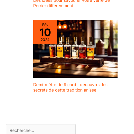
Des idées pour savourer votre verre de
utiliser et passent au
Perrier différemment
lave-vaisselle, ce qui
permet de les nettoyer
et de les entretenir sans
Fév
effort après chaque
10
réunion. Excellente idée
2024
cadeau : nos verres
élégants constituent un
excellent choix de
cadeau pour les
pendaisons de
crémaillère, les
mariages, les
anniversaires et Noël,
Demi-mètre de Ricard : découvrez les
secrets de cette tradition anisée
permettant à vos
proches de déguster
leurs boissons avec
élégance et confort.