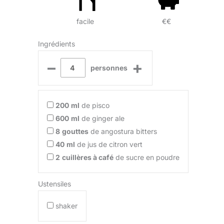
facile
€€
Ingrédients
–
+
personnes
200
ml
de pisco
600
ml
de ginger ale
8
gouttes
de angostura bitters
40
ml
de jus de citron vert
2
cuillères à café
de sucre en poudre
Ustensiles
shaker