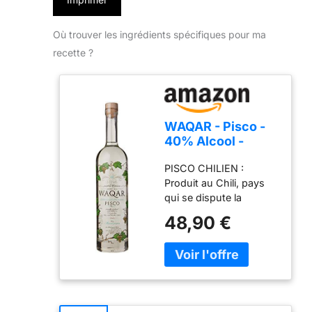
Où trouver les ingrédients spécifiques pour ma
recette ?
WAQAR - Pisco -
40% Alcool -
Origine : Chili -
PISCO CHILIEN :
Bouteille 70 cl
Produit au Chili, pays
qui se dispute la
paternité du Pisco avec
48,90 €
le Pérou, ce Pisco
artisanal est une eau-
de-vie de vin, obtenue
par distillation du raisin,
au profil fruité, floral et
réglissé. UNE RECETTE