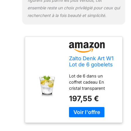
figurent pas parmi les plus vendus, cet
ensemble reste un choix privilégié pour ceux qui
recherchent à la fois beauté et simplicité.
Zalto Denk Art W1
Lot de 6 gobelets
en cristal
Lot de 6 dans un
transparent
coffret cadeau En
cristal transparent
soufflé à la bouche
197,55 €
Capacité : environ 380
ml hauteur 9,8 cm
Diamètre : 9 cm