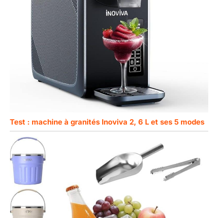
Test : machine à granités Inoviva 2, 6 L et ses 5 modes