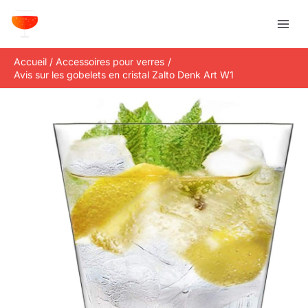
Aller
R
au
e
contenu
c
Accueil
Accessoires pour verres
h
Avis sur les gobelets en cristal Zalto Denk Art W1
e
r
c
h
e
r