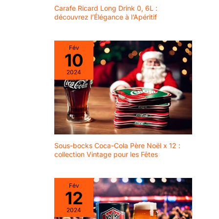
Carafe Ricard Long Drink 0, 6L :
découvrez l’Élégance à l’Apéritif
Fév
10
2024
Sous-bocks Coca-Cola Père Noël x 12 :
collection Vintage pour les Fêtes
Fév
12
2024