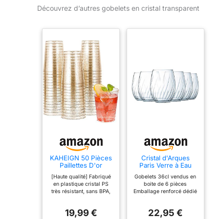
Découvrez d’autres gobelets en cristal transparent
KAHEIGN 50 Pièces
Cristal d'Arques
Paillettes D'or
Paris Verre à Eau
Tasses en Plastique,
Swirly 36 cl Lot de 6
[Haute qualité] Fabriqué
Gobelets 36cl vendus en
300ml Verres à Vin
en plastique cristal PS
boite de 6 pièces
Ronds Tasses à
très résistant, sans BPA,
Emballage renforcé dédié
Dessert
conformément aux
à la vente en ligne
Transparentes
normes de la FDA, non
Compatible lave-
Coupe Apéritif
19,99 €
22,95 €
toxique et inodore,
vaisselle pour faciliter le
Parfait Gobelets