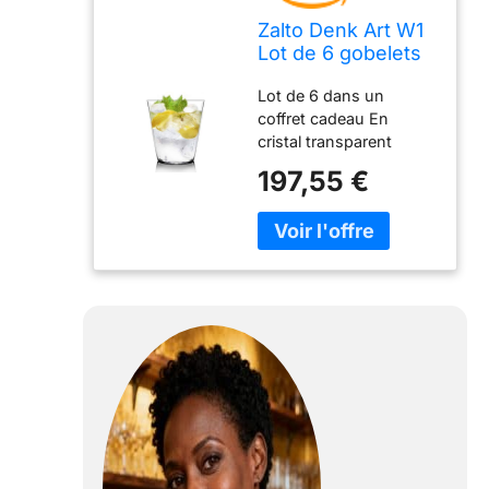
Zalto Denk Art W1
Lot de 6 gobelets
en cristal
Lot de 6 dans un
transparent
coffret cadeau En
cristal transparent
soufflé à la bouche
197,55 €
Capacité : environ 380
ml hauteur 9,8 cm
Diamètre : 9 cm