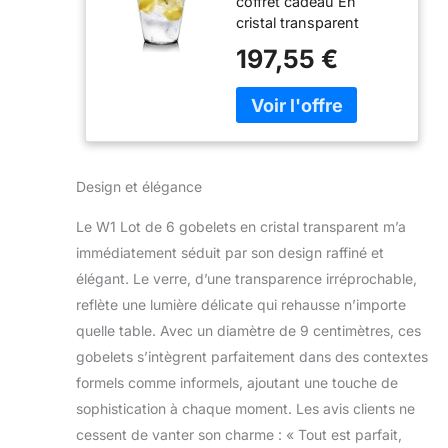
coffret cadeau En
cristal transparent
soufflé à la bouche
197,55 €
Capacité : environ 380
ml hauteur 9,8 cm
Diamètre : 9 cm
Design et élégance
Le W1 Lot de 6 gobelets en cristal transparent m’a
immédiatement séduit par son design raffiné et
élégant. Le verre, d’une transparence irréprochable,
reflète une lumière délicate qui rehausse n’importe
quelle table. Avec un diamètre de 9 centimètres, ces
gobelets s’intègrent parfaitement dans des contextes
formels comme informels, ajoutant une touche de
sophistication à chaque moment. Les avis clients ne
cessent de vanter son charme : « Tout est parfait,