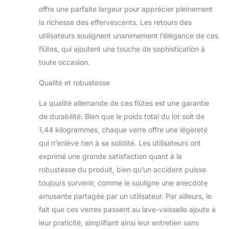
dans la main ;
offre une parfaite largeur pour apprécier pleinement
l'extrémité conique du
la richesse des effervescents. Les retours des
bol spectaculaire
utilisateurs soulignent unanimement l’élégance de ces
transforme votre verre
flûtes, qui ajoutent une touche de sophistication à
à vin Passe au lave-
vaisselle ; ne se
toute occasion.
détériore pas, ne se
Qualité et robustesse
décolore pas pendant
toute la durée de vie du
La qualité allemande de ces flûtes est une garantie
verre Fabriqué en
Allemagne
de durabilité. Bien que le poids total du lot soit de
1,44 kilogrammes, chaque verre offre une légèreté
qui n’enlève rien à sa solidité. Les utilisateurs ont
exprimé une grande satisfaction quant à la
robustesse du produit, bien qu’un accident puisse
toujours survenir, comme le souligne une anecdote
amusante partagée par un utilisateur. Par ailleurs, le
fait que ces verres passent au lave-vaisselle ajoute à
leur praticité, simplifiant ainsi leur entretien sans