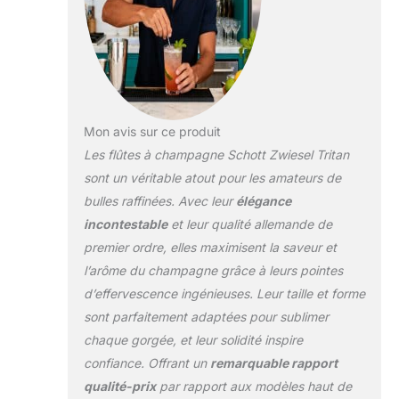
une sensation lisse
dans la main ;
l'extrémité conique du
bol spectaculaire
transforme votre verre
à vin Passe au lave-
vaisselle ; ne se
Mon avis sur ce produit
détériore pas, ne se
décolore pas pendant
Les flûtes à champagne Schott Zwiesel Tritan
toute la durée de vie du
sont un véritable atout pour les amateurs de
verre Fabriqué en
bulles raffinées. Avec leur
élégance
Allemagne
incontestable
et leur qualité allemande de
premier ordre, elles maximisent la saveur et
l’arôme du champagne grâce à leurs pointes
d’effervescence ingénieuses. Leur taille et forme
sont parfaitement adaptées pour sublimer
chaque gorgée, et leur solidité inspire
confiance. Offrant un
remarquable rapport
qualité-prix
par rapport aux modèles haut de