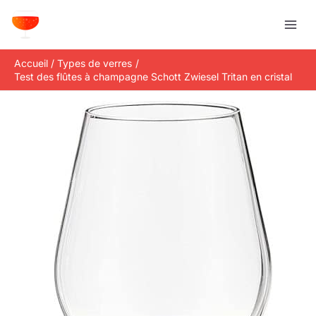
Aller
R
au
e
contenu
c
Accueil
Types de verres
h
Test des flûtes à champagne Schott Zwiesel Tritan en cristal
e
r
c
h
e
r