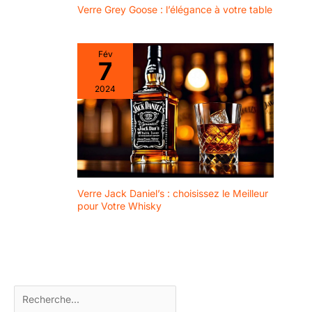
Verre Grey Goose : l’élégance à votre table
Fév
7
2024
Verre Jack Daniel’s : choisissez le Meilleur
pour Votre Whisky