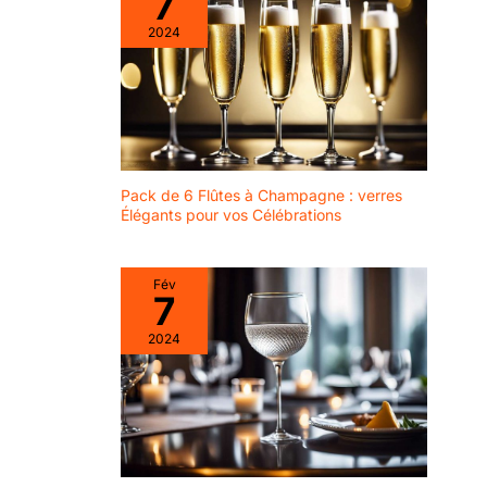
7
2024
Pack de 6 Flûtes à Champagne : verres
Élégants pour vos Célébrations
Fév
7
2024