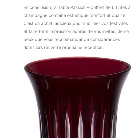
En conclusion, la Table Passion – Coffret de 6 flûtes à
champagne combine esthétique, confort et qualité.
C’est un achat judicieux pour sublimer vos festivités
et faire forte impression auprès de vos invités. Je ne
peux que vous recommander de considérer ces
flûtes lors de votre prochaine réception.