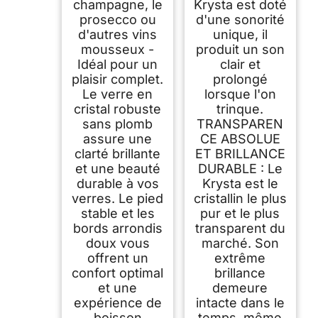
champagne, le
Krysta est doté
prosecco ou
d'une sonorité
d'autres vins
unique, il
mousseux -
produit un son
Idéal pour un
clair et
plaisir complet.
prolongé
Le verre en
lorsque l'on
cristal robuste
trinque.
sans plomb
TRANSPAREN
assure une
CE ABSOLUE
clarté brillante
ET BRILLANCE
et une beauté
DURABLE : Le
durable à vos
Krysta est le
verres. Le pied
cristallin le plus
stable et les
pur et le plus
bords arrondis
transparent du
doux vous
marché. Son
offrent un
extrême
confort optimal
brillance
et une
demeure
expérience de
intacte dans le
boisson
temps, même