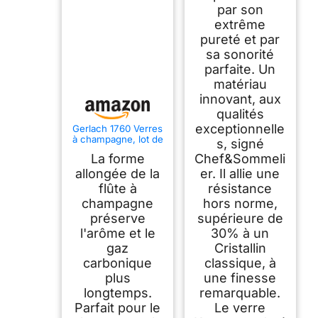
par son
extrême
pureté et par
sa sonorité
parfaite. Un
matériau
innovant, aux
qualités
exceptionnelle
Gerlach 1760 Verres
à champagne, lot de
s, signé
6, 200 ml, verres à
La forme
Chef&Sommeli
champagne, flûtes à
champagne, verres
allongée de la
er. Il allie une
à vin, passent au
flûte à
résistance
lave-vaisselle,
champagne
hors norme,
modernes
préserve
supérieure de
l'arôme et le
30% à un
gaz
Cristallin
carbonique
classique, à
plus
une finesse
longtemps.
remarquable.
Parfait pour le
Le verre