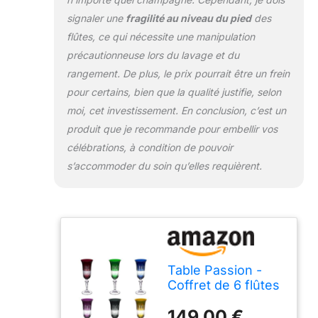
signaler une
fragilité au niveau du pied
des
flûtes, ce qui nécessite une manipulation
précautionneuse lors du lavage et du
rangement. De plus, le prix pourrait être un frein
pour certains, bien que la qualité justifie, selon
moi, cet investissement. En conclusion, c’est un
produit que je recommande pour embellir vos
célébrations, à condition de pouvoir
s’accommoder du soin qu’elles requièrent.
Table Passion -
Coffret de 6 flûtes
à champagne 15 cl
149,00 €
en cristallin taillé