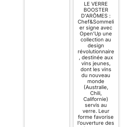
- 6 flûtes
LE VERRE
Effervescent de 20
cl en Cristallin -
BOOSTER
Verres Modernes et
D'ARÔMES :
Élégants -
Chef&Sommeli
Résistance Hors
Norme -
er signe avec
Transparence
Open’Up une
Absolue
collection au
design
révolutionnaire
, destinée aux
vins jeunes,
dont les vins
du nouveau
monde
(Australie,
Chili,
Californie)
servis au
verre. Leur
forme favorise
l’ouverture des