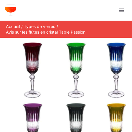
Aller
R
au
e
contenu
c
Accueil
Types de verres
h
Avis sur les flûtes en cristal Table Passion
e
r
c
h
e
r