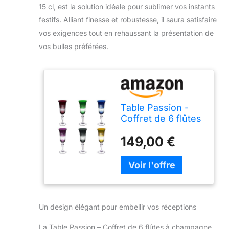
15 cl, est la solution idéale pour sublimer vos instants
festifs. Alliant finesse et robustesse, il saura satisfaire
vos exigences tout en rehaussant la présentation de
vos bulles préférées.
Table Passion -
Coffret de 6 flûtes
à champagne 15 cl
149,00 €
en cristallin taillé
Un design élégant pour embellir vos réceptions
La Table Passion – Coffret de 6 flûtes à champagne