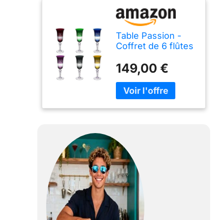
Table Passion -
Coffret de 6 flûtes
à champagne 15 cl
149,00 €
en cristallin taillé