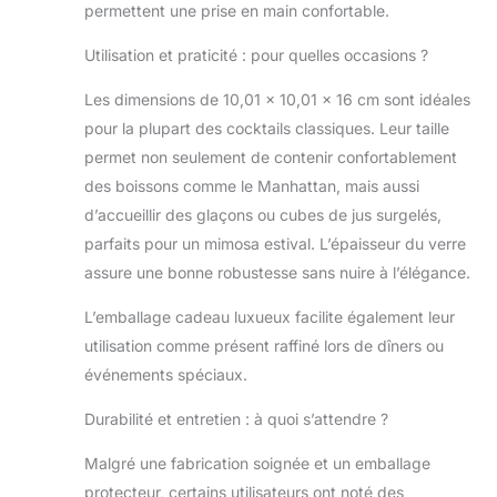
permettent une prise en main confortable.
fabriquée à partir
de verre cristal
Utilisation et praticité : pour quelles occasions ?
ultra transparent
100 % sans
Les dimensions de 10,01 x 10,01 x 16 cm sont idéales
plomb. Profitez de
pour la plupart des cocktails classiques. Leur taille
vos boissons
permet non seulement de contenir confortablement
préférées en toute
sécurité. Brillance
des boissons comme le Manhattan, mais aussi
et élégance des
d’accueillir des glaçons ou cubes de jus surgelés,
verres à pied en
parfaits pour un mimosa estival. L’épaisseur du verre
cristal fin,
assure une bonne robustesse sans nuire à l’élégance.
méticuleusement
conçus pour
L’emballage cadeau luxueux facilite également leur
améliorer un
utilisation comme présent raffiné lors de dîners ou
cocktail élaboré. ✔
Artisanat
événements spéciaux.
traditionnel fait à
la main : ce ne
Durabilité et entretien : à quoi s’attendre ?
sont pas des
Malgré une fabrication soignée et un emballage
verres à cocktail
typiques,
protecteur, certains utilisateurs ont noté des