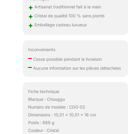
+
des fiançailles, un
Artisanat traditionnel fait à la main
anniversaire de
+
Cristal de qualité 100 % sans plomb
mariage, un
+
Emballage cadeau luxueux
baptême ou Noël.
Vos amis seront
surpris quand ils
ouvriront ce
Inconvénients
cadeau et vont
–
adorer ce
Casse possible pendant la livraison
merveilleux verre.
–
Aucune information sur les pièces détachées
✔ Satisfaction
garantie – Achetez
en toute
confiance et
Fiche technique
soyez tranquille
Marque : Chouggo
en sachant que
votre ensemble
Numéro de modèle : CDG-02
arrivera
Dimensions : 10,01 x 10,01 x 16 cm
rapidement en
Poids : 889 g
parfait état dans le
Couleur : Cristal
soin de notre