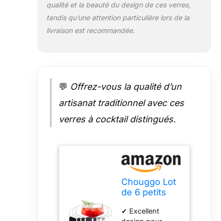
qualité et la beauté du design de ces verres,
Brillance et
tandis qu’une attention particulière lors de la
élégance des
verres à pied en
livraison est recommandée.
cristal fin,
méticuleusement
conçus pour
améliorer un
cocktail élaboré.
💬
Offrez-vous la qualité d’un
✔ Artisanat
artisanat traditionnel avec ces
traditionnel fait à
la main : ce ne
verres à cocktail distingués.
sont pas des
verres à cocktail
typiques,
fabriqués à la
machine,
basiques et bon
Chouggo Lot
marché fabriqués
de 6 petits
de la manière la
verres à
plus rapide
✔ Excellent
cocktail
possible. Chaque