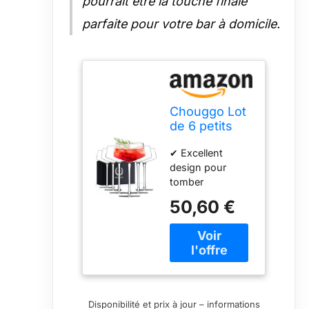
pourrait être la touche finale
parfaite pour votre bar à domicile.
Chouggo Lot
de 6 petits
verres à
✔ Excellent
cocktail
design pour
coupés
tomber
amoureux –
50,60 €
Verres en cristal
sophistiqués,
élégants,
rehaussez votre
expérience de
cocktail ; profitez
des moments de
Disponibilité et prix à jour – informations