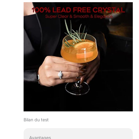
une véritable
définition de
l'expérience
partagée avec
cette personne
spéciale. ✔
Emballage cadeau
luxueux et
excellent choix de
cadeau – Notre
ensemble de
verres à cocktail
en cristal est livré
avec un coffret
cadeau de qualité
supérieure qui est
un cadeau parfait
pour toutes les
occasions telles
Bilan du test
qu'un
anniversaire, la
Avantages
fête des pères,