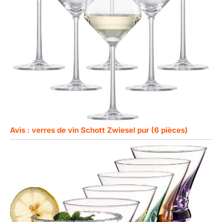
Avis : verres de vin Schott Zwiesel pur (6 pièces)