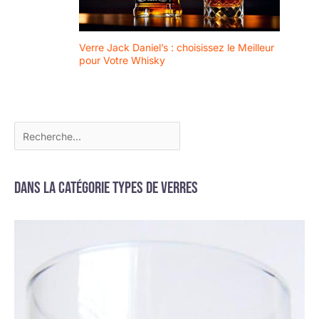
en sachant que
votre ensemble
arrivera
Verre Jack Daniel’s : choisissez le Meilleur
rapidement en
pour Votre Whisky
parfait état dans
le soin de notre
emballage
cadeau sécurisé
et épais. Nous
offrons une
garantie de
satisfaction de 1
Dans la catégorie Types de verres
an. Excellents
verres - Excellent
service.