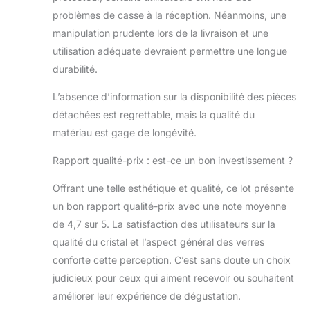
fabriqués à la
problèmes de casse à la réception. Néanmoins, une
machine,
manipulation prudente lors de la livraison et une
basiques et bon
utilisation adéquate devraient permettre une longue
marché fabriqués
de la manière la
durabilité.
plus rapide
possible. Chaque
L’absence d’information sur la disponibilité des pièces
verre est formé de
détachées est regrettable, mais la qualité du
manière
matériau est gage de longévité.
magistrale et
soufflé à la main
Rapport qualité-prix : est-ce un bon investissement ?
par des artisans
en utilisant des
Offrant une telle esthétique et qualité, ce lot présente
méthodes
un bon rapport qualité-prix avec une note moyenne
traditionnelles. Le
de 4,7 sur 5. La satisfaction des utilisateurs sur la
bord fin et lisse
est conçu pour
qualité du cristal et l’aspect général des verres
améliorer chaque
conforte cette perception. C’est sans doute un choix
gorgée tout en
judicieux pour ceux qui aiment recevoir ou souhaitent
grillant avec votre
améliorer leur expérience de dégustation.
boisson préférée,