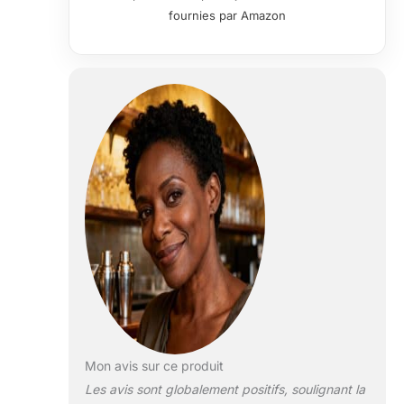
loisirs de la vie
fournies par Amazon
avec ce verre
coupé
impeccable. ✔
Cristal de qualité
supérieure 100 %
sans plomb –
Contrairement
aux verres en
cristal qui
contiennent au
moins 20 % de
plomb, la verrerie
Chouggo est
fabriquée à partir
de verre cristal
ultra transparent
100 % sans
plomb. Profitez
de vos boissons
Mon avis sur ce produit
préférées en
Les avis sont globalement positifs, soulignant la
toute sécurité.