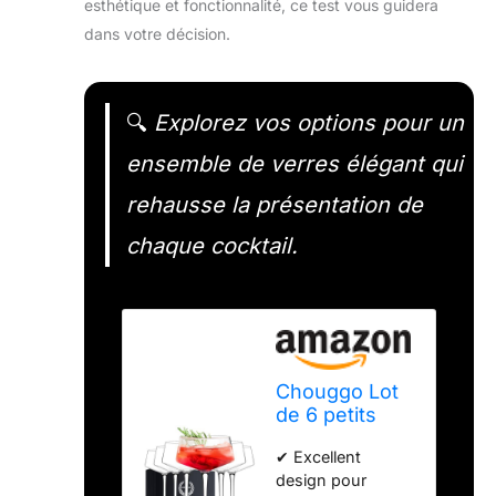
esthétique et fonctionnalité, ce test vous guidera
dans votre décision.
🔍
Explorez vos options pour un
ensemble de verres élégant qui
rehausse la présentation de
chaque cocktail.
Chouggo Lot
de 6 petits
verres à
✔ Excellent
cocktail
design pour
coupés