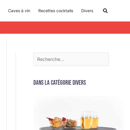
R
Recherche
Caves à vin
Recettes cocktails
Divers
e
c
h
e
r
c
h
e
Dans la catégorie Divers
r