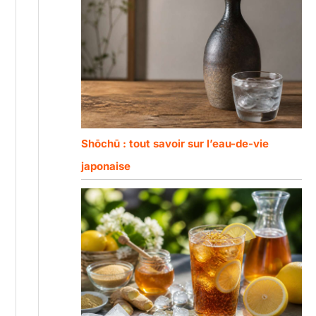
Shōchū : tout savoir sur l’eau-de-vie
japonaise