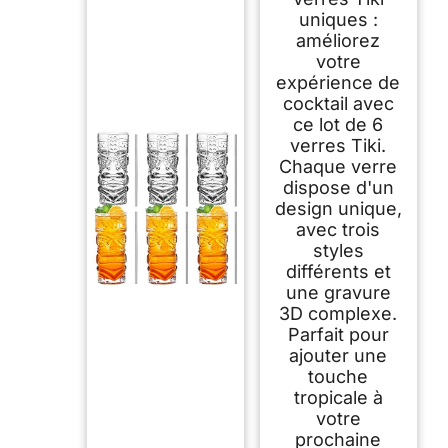
cocktails, verres
tropicaux
uniques :
transparents
améliorez
modernes – Verres
votre
mixtes pour bar
hawaïen, fête, thé
expérience de
glacé
cocktail avec
ce lot de 6
verres Tiki.
Chaque verre
dispose d'un
design unique,
avec trois
styles
différents et
une gravure
3D complexe.
Parfait pour
ajouter une
touche
tropicale à
votre
prochaine