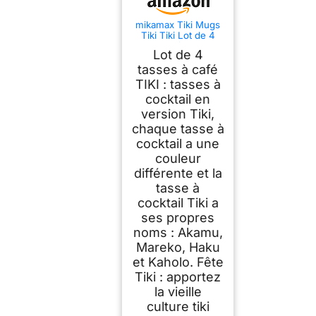
mikamax Tiki Mugs
Tiki Tiki Lot de 4
Gobelets à Cocktail
Lot de 4
Verre Cocktail
Accessoires Tiki Bar
tasses à café
Décoration Fête
TIKI : tasses à
14cm x 6,5 Ø Tiki
cocktail en
Cocktail Party Party
version Tiki,
chaque tasse à
cocktail a une
couleur
différente et la
tasse à
cocktail Tiki a
ses propres
noms : Akamu,
Mareko, Haku
et Kaholo. Fête
Tiki : apportez
la vieille
culture tiki