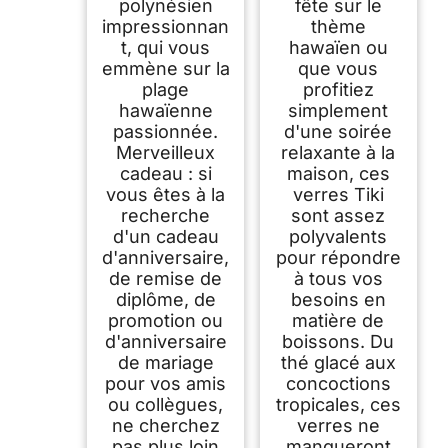
polynésien
fête sur le
impressionnan
thème
t, qui vous
hawaïen ou
emmène sur la
que vous
plage
profitiez
hawaïenne
simplement
passionnée.
d'une soirée
Merveilleux
relaxante à la
cadeau : si
maison, ces
vous êtes à la
verres Tiki
recherche
sont assez
d'un cadeau
polyvalents
d'anniversaire,
pour répondre
de remise de
à tous vos
diplôme, de
besoins en
promotion ou
matière de
d'anniversaire
boissons. Du
de mariage
thé glacé aux
pour vos amis
concoctions
ou collègues,
tropicales, ces
ne cherchez
verres ne
pas plus loin
manqueront