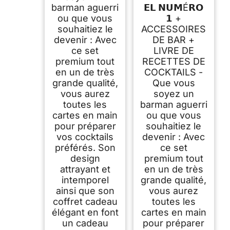
barman aguerri
𝗘𝗟 𝗡𝗨𝗠É𝗥𝗢
Ensemble: Cuillère a
Mélange Pilon
ou que vous
𝟭 +
Jigger Paille | Gin
souhaitiez le
ACCESSOIRES
Mojito Set Cadeau
Femme Homme
devenir : Avec
DE BAR +
ce set
LIVRE DE
premium tout
RECETTES DE
en un de très
COCKTAILS -
grande qualité,
Que vous
vous aurez
soyez un
toutes les
barman aguerri
cartes en main
ou que vous
pour préparer
souhaitiez le
vos cocktails
devenir : Avec
préférés. Son
ce set
design
premium tout
attrayant et
en un de très
intemporel
grande qualité,
ainsi que son
vous aurez
coffret cadeau
toutes les
élégant en font
cartes en main
un cadeau
pour préparer