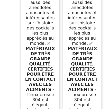
aussi des
aussi des
anecdotes
anecdotes
amusantes et
amusantes et
intéressantes
intéressantes
sur l'histoire
sur l'histoire
des cocktails
des cocktails
les plus
les plus
appréciés au
appréciés au
monde. ✅
monde. ✅
𝗠𝗔𝗧É𝗥𝗜𝗔𝗨𝗫
𝗠𝗔𝗧É𝗥𝗜𝗔𝗨𝗫
𝗗𝗘 𝗧𝗥È𝗦
𝗗𝗘 𝗧𝗥È𝗦
𝗚𝗥𝗔𝗡𝗗𝗘
𝗚𝗥𝗔𝗡𝗗𝗘
𝗤𝗨𝗔𝗟𝗜𝗧É,
𝗤𝗨𝗔𝗟𝗜𝗧É,
𝗖𝗘𝗥𝗧𝗜𝗙𝗜É𝗦
𝗖𝗘𝗥𝗧𝗜𝗙𝗜É𝗦
𝗣𝗢𝗨𝗥 Ê𝗧𝗥𝗘
𝗣𝗢𝗨𝗥 Ê𝗧𝗥𝗘
𝗘𝗡 𝗖𝗢𝗡𝗧𝗔𝗖𝗧
𝗘𝗡 𝗖𝗢𝗡𝗧𝗔𝗖𝗧
𝗔𝗩𝗘𝗖 𝗟𝗘𝗦
𝗔𝗩𝗘𝗖 𝗟𝗘𝗦
𝗔𝗟𝗜𝗠𝗘𝗡𝗧𝗦 -
𝗔𝗟𝗜𝗠𝗘𝗡𝗧𝗦 -
L'inox brossé
L'inox brossé
304 est
304 est
élégant,
élégant,