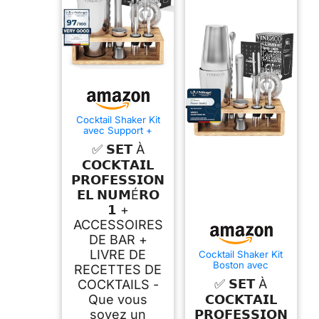
Cocktail Shaker Kit
avec Support +
Livre Cocktail +
✅ 𝗦𝗘𝗧 À
d'Accessoires
Professionnel: INOX
𝗖𝗢𝗖𝗞𝗧𝗔𝗜𝗟
Qualité Extra, Bar
𝗣𝗥𝗢𝗙𝗘𝗦𝗦𝗜𝗢𝗡
Ensemble: Cuillère a
𝗘𝗟 𝗡𝗨𝗠É𝗥𝗢
Mélange Pilon
Jigger Paille | Gin
𝟭 +
Mojito Martini Set
ACCESSOIRES
Cadeau Femme
Homme
DE BAR +
LIVRE DE
Cocktail Shaker Kit
Boston avec
RECETTES DE
Support + Livre
✅ 𝗦𝗘𝗧 À
COCKTAILS -
Cocktail +
d'Accessoires
Que vous
𝗖𝗢𝗖𝗞𝗧𝗔𝗜𝗟
Professionnel: INOX
soyez un
𝗣𝗥𝗢𝗙𝗘𝗦𝗦𝗜𝗢𝗡
Qualité Extra, Bar