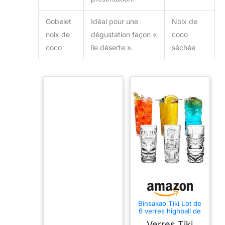
Gobelet
Idéal pour une
Noix de
noix de
dégustation façon «
coco
coco
île déserte ».
séchée
Binsakao Tiki Lot de
6 verres highball de
414 ml pour
Verres Tiki