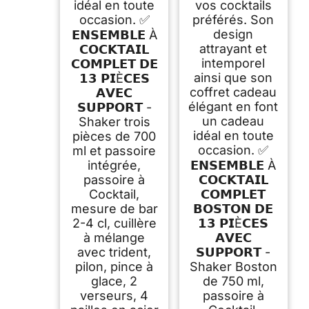
idéal en toute
vos cocktails
occasion. ✅
préférés. Son
design
𝗘𝗡𝗦𝗘𝗠𝗕𝗟𝗘 À
attrayant et
𝗖𝗢𝗖𝗞𝗧𝗔𝗜𝗟
intemporel
𝗖𝗢𝗠𝗣𝗟𝗘𝗧 𝗗𝗘
ainsi que son
𝟭𝟯 𝗣𝗜È𝗖𝗘𝗦
coffret cadeau
𝗔𝗩𝗘𝗖
élégant en font
𝗦𝗨𝗣𝗣𝗢𝗥𝗧 -
un cadeau
Shaker trois
idéal en toute
pièces de 700
occasion. ✅
ml et passoire
intégrée,
𝗘𝗡𝗦𝗘𝗠𝗕𝗟𝗘 À
passoire à
𝗖𝗢𝗖𝗞𝗧𝗔𝗜𝗟
Cocktail,
𝗖𝗢𝗠𝗣𝗟𝗘𝗧
mesure de bar
𝗕𝗢𝗦𝗧𝗢𝗡 𝗗𝗘
2-4 cl, cuillère
𝟭𝟯 𝗣𝗜È𝗖𝗘𝗦
à mélange
𝗔𝗩𝗘𝗖
avec trident,
𝗦𝗨𝗣𝗣𝗢𝗥𝗧 -
pilon, pince à
Shaker Boston
glace, 2
de 750 ml,
verseurs, 4
passoire à