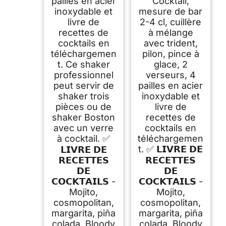
pailles en acier
Cocktail,
inoxydable et
mesure de bar
livre de
2-4 cl, cuillère
recettes de
à mélange
cocktails en
avec trident,
téléchargemen
pilon, pince à
t. Ce shaker
glace, 2
professionnel
verseurs, 4
peut servir de
pailles en acier
shaker trois
inoxydable et
pièces ou de
livre de
shaker Boston
recettes de
avec un verre
cocktails en
à cocktail. ✅
téléchargemen
t. ✅ 𝗟𝗜𝗩𝗥𝗘 𝗗𝗘
𝗟𝗜𝗩𝗥𝗘 𝗗𝗘
𝗥𝗘𝗖𝗘𝗧𝗧𝗘𝗦
𝗥𝗘𝗖𝗘𝗧𝗧𝗘𝗦
𝗗𝗘
𝗗𝗘
𝗖𝗢𝗖𝗞𝗧𝗔𝗜𝗟𝗦 -
𝗖𝗢𝗖𝗞𝗧𝗔𝗜𝗟𝗦 -
Mojito,
Mojito,
cosmopolitan,
cosmopolitan,
margarita, piña
margarita, piña
colada, Bloody
colada, Bloody