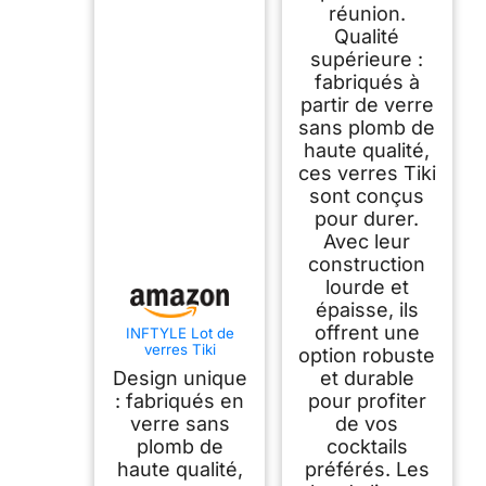
réunion.
Qualité
supérieure :
fabriqués à
partir de verre
sans plomb de
haute qualité,
ces verres Tiki
sont conçus
pour durer.
Avec leur
construction
lourde et
épaisse, ils
offrent une
INFTYLE Lot de
verres Tiki
option robuste
transparents de 177
Design unique
et durable
à 414 ml, verres à
cocktail modernes
: fabriqués en
pour profiter
parfaits pour les
verre sans
de vos
cocktails exotiques,
plomb de
cocktails
Mai Tai, cocktails de
style hawaïen,
haute qualité,
préférés. Les
ensemble de