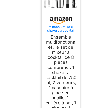
talifoca Lot de 8
shakers à cocktail
en acier inoxydable
Ensemble
- 750 ml -
Accessoire de
multifonctionn
barman
el : le set de
professionnel - Pour
mixeur à
la maison, le bar, la
fête
cocktail de 8
pièces
comprend : 1
shaker à
cocktail de 750
ml, 2 verseurs,
1 passoire à
glace en
maille, 1
cuillère à bar, 1
shaker, 1