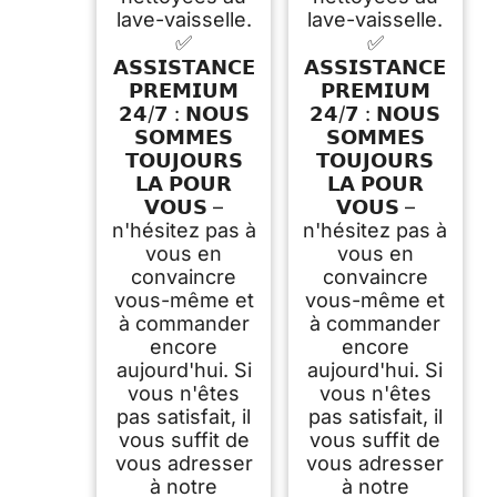
lave-vaisselle.
lave-vaisselle.
✅
✅
𝗔𝗦𝗦𝗜𝗦𝗧𝗔𝗡𝗖𝗘
𝗔𝗦𝗦𝗜𝗦𝗧𝗔𝗡𝗖𝗘
𝗣𝗥𝗘𝗠𝗜𝗨𝗠
𝗣𝗥𝗘𝗠𝗜𝗨𝗠
𝟮𝟰/𝟳 : 𝗡𝗢𝗨𝗦
𝟮𝟰/𝟳 : 𝗡𝗢𝗨𝗦
𝗦𝗢𝗠𝗠𝗘𝗦
𝗦𝗢𝗠𝗠𝗘𝗦
𝗧𝗢𝗨𝗝𝗢𝗨𝗥𝗦
𝗧𝗢𝗨𝗝𝗢𝗨𝗥𝗦
𝗟𝗔 𝗣𝗢𝗨𝗥
𝗟𝗔 𝗣𝗢𝗨𝗥
𝗩𝗢𝗨𝗦 –
𝗩𝗢𝗨𝗦 –
n'hésitez pas à
n'hésitez pas à
vous en
vous en
convaincre
convaincre
vous-même et
vous-même et
à commander
à commander
encore
encore
aujourd'hui. Si
aujourd'hui. Si
vous n'êtes
vous n'êtes
pas satisfait, il
pas satisfait, il
vous suffit de
vous suffit de
vous adresser
vous adresser
à notre
à notre