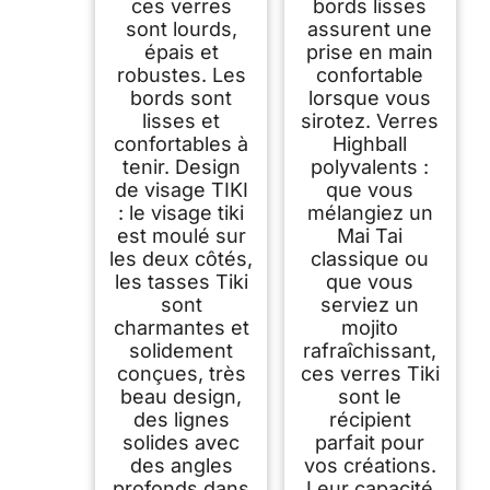
ces verres
bords lisses
boissons tropicales
sont lourds,
assurent une
épais et
prise en main
robustes. Les
confortable
bords sont
lorsque vous
lisses et
sirotez. Verres
confortables à
Highball
tenir. Design
polyvalents :
de visage TIKI
que vous
: le visage tiki
mélangiez un
est moulé sur
Mai Tai
les deux côtés,
classique ou
les tasses Tiki
que vous
sont
serviez un
charmantes et
mojito
solidement
rafraîchissant,
conçues, très
ces verres Tiki
beau design,
sont le
des lignes
récipient
solides avec
parfait pour
des angles
vos créations.
profonds dans
Leur capacité