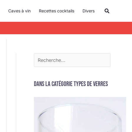
R
Recherche
Caves à vin
Recettes cocktails
Divers
e
c
h
e
r
c
h
e
Dans la catégorie Types de verres
r