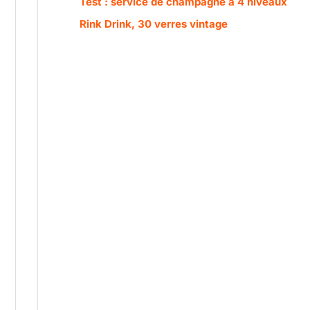
Test : service de champagne à 4 niveaux
Rink Drink, 30 verres vintage